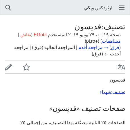
ارثوذكس ويكي
تصنيف:قديسون
نسخة ٠٠:١٩، ٢٩ يونيو ٢٠١٩ للمستخدم
EGobi
(
نقاش
|
مساهمات
)
(+pt,ro)
(
فرق
)
→ مراجعة أقدم
| المراجعة الحالية (فرق) | مراجعة
أحدث ← (فرق)
قديسون
تصنيف:شهداء
صفحات تصنيف «قديسون»
الصفحات ٢٥ التالية مصنّفة بهذا التصنيف، من إجمالي ٢٥.