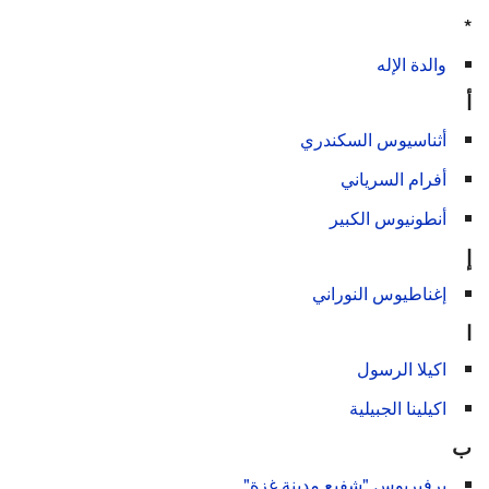
*
والدة الإله
أ
أثناسيوس السكندري
أفرام السرياني
أنطونيوس الكبير
إ
إغناطيوس النوراني
ا
اكيلا الرسول
اكيلينا الجبيلية
ب
برفيريوس "شفيع مدينة غزة"