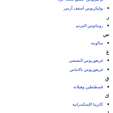
بوليكربوس أسقف أزمير
ر
رومانوس المرنم
س
سالومة
غ
غريغوريوس النصصي
غريغوريوس بالاماس
ق
قسطنطين وهيلانة
ك
كاترينا الإسكندرانية