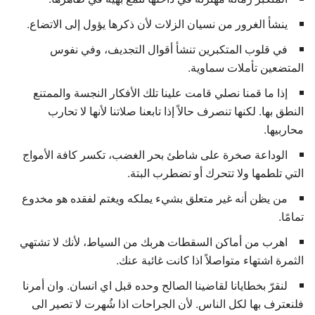
ينشأ الغرور من نسيان الزلات لأن ذكرها يؤول إلى الاتضاع.
في قلوب المتكبرين تنشأ أقوال التجديف، وفي نفوس
المتضعين تأملات سماوية.
إذا ما قمنا نصلي قامت علينا تلك الأفكار النجسة والممتنع
النطق بها. لكنها تنصرف حالاً إذا تابعنا صلاتنا لأنها لا تحارب
محاربيها.
الوداعة صخرة على شاطئ بحر الغضب، تكسر كافة الأمواج
التي تلطمها ولا تتحرك أو تضطرب البتة.
من يظن أنه غير متعلق بشيء يملكه ويغتم لفقده هو مخدوع
تمامًا.
اهرب من أماكن السقطات هربك من السياط، لأنك لا تشتهي
الثمرة اشتهاء متواصلاً اذا كانت غائبة عنك.
لنقرّ بخطايانا لقاضينا الصالح وحده قبل اي انسان. وان أمرنا
فلنعترف بها لكل الناس. لأن الجراحات اذا شُهرت لا تصير الى