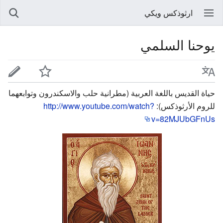
ارثوذكس ويكي
يوحنا السلمي
حياة القديس باللغة العربية (مطرانية حلب والاسكندرون وتوابعهما
للروم الأرثوذكس):
http://www.youtube.com/watch?
v=82MJUbGFnUs