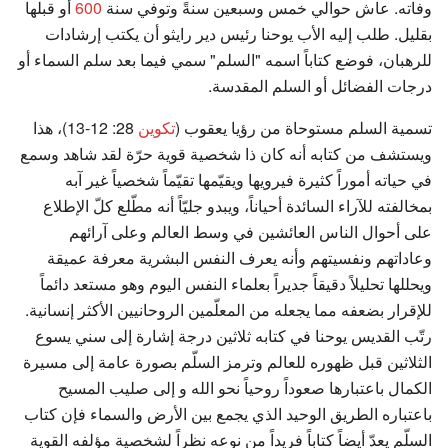
وفاته. عاش حوالي خمس وسبعين سنةً وتوفي سنة
600
أو قبلها
بقليل. طلب إليه الأب يوحنا رئيس دير رايثو أن يكتب إرشادات
للرهبان، فوضع كتاباً اسمه "السلم" سمي فيما بعد سلم السماء أو
درجات الفضائل أو السلم المقدسة.
تسمية السلم مستوحاة من رؤيا يعقوب (
تكوين
28: 12-13)، هذا
ويستشف من كتابه أنه كان ذا شخصية قوية حرّة لقد شاهد وسمع
في حياته أموراً كثيرة فيرويها ويقيّمها تقيّماً شخصياً غير آبه
بمخالفته للآراء السائدة أحياناً، ويبدو جليّاً أنه مطّلع كلّ الإطلاع
على أحوال الناس العائشين في وسط العالم وعلى آرائهم
وعاداتهم ونفسيتهم وأنه يعرف النفس البشرية معرفة عميقة
ويحللها تحليلاً دقيقاً جديراً بعلماء النفس اليوم وهو مستعد دائماً
للإقرار بضعفه مما يجعله من المعلّمين الروحانيين الأكثر إنسانية.
رتّب القديس يوحنا في كتابه ثلاثين درجة إشارة إلى سني يسوع
الثلاثين قبل ظهوره للعالم وترمز السلّم بصورة عامة إلى مسيرة
الكمال باعتبارها صعوداً روحياً نحو الله و إلى صليب المسيح
باعتباره الطريق الوحيد الذي يجمع بين الأرض والسماء فإن كتاب
السلّم يعدّ أيضاً كتاباً فريداً من نوعه نظراً لشخصية مؤلفه القوية