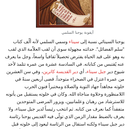
أيقونة يوحنا السلمي
يوحنا السينائي نسبة إلى
سيناء
وسمي السلمي لأنه ألّف كتاب
"سلم الفضائل". حداثته مجهولة سوى أن لقب العلاّمة الذي لقب
به وهو على قيد الحياة يفترض تحصيلاً ثقافياً واسعاً، وجل ما يعرف
عنه يُقتبس من كتاباته. في السادسة عشرة من عمره تتلمذ لأحد
شيوخ دير
جبل سيناء
، أي
دير القديسة كاترين
، وفي سن العشرين
من عمره اعتزل في الصحراء متوحداً. قضى أربعين سنةً في
خلوته مجاهداً جهاد التوبة والصلاة ومختبراً فنون الحرب
اللامنظورة وحلاوة مناجاة الله. وكان في خلوته يستقبل من يأتونه
للاسترشاد من رهبان وعلمانيين، ويزور المرضى المتوحدين
متفقداً كما نعرف من كتابه. ثم انتخب رئيساً لدير جبل سيناء، ولا
يعرف بالضبط مقدار الزمن الذي تولّى فيه القديس يوحنا رئاسة
دير جبل سيناء ولكنه استقال من الرئاسة ليعود إلى خلوته قبل