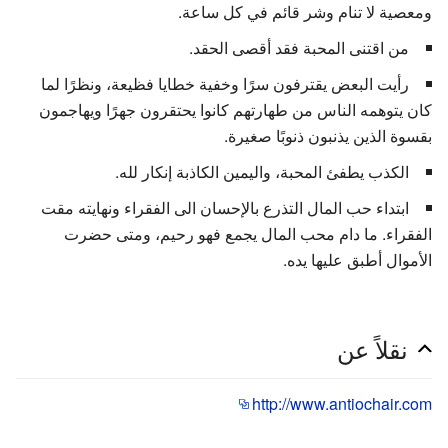
ومعصية لا تنام وشر قائم في كل ساعة.
من اقتنى المحبة فقد أقصى الحقد.
رأيت البعض يقترفون سرًا وخفية خطايا فظيعة، ونظرًا لما
كان يتوهمه الناس من طهارتهم كانوا يحتقرون جهرًا ويهاجمون
بقسوة الذين يذنبون ذنوبًا صغيرة.
الكذب يطفئ المحبة، واليمين الكاذبة إنكار لله.
ابتداء حب المال التذرع بالإحسان الى الفقراء ونهايته مقت
الفقراء. ما دام محب المال يجمع فهو رحيم، ومتى حضرت
الأموال أطبق عليها يده.
نقلاً عن
http://www.antiochair.com