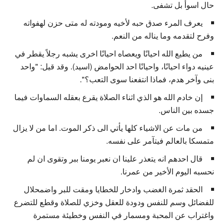
حال اسوأ بل تشفى.
يعرف المرء صدق حبه لأخيه ومودته له متى حزن لهفواته
وفرح لتقدمه وما يناله من النعم.
من يطيع الله احيانًا ويعصاه احيانًا اخرى يشبه رجلاً يقطر في
عينيه دواء احيانًا، واحيانًا احد الحوامض (اسيد). وقد قيل: "واحد
بنى وآخر هدم، فماذا انتفعنا سوى التعب؟".
إن خادم الله هو الذي اثناء الصلاة يقرع بعقله السماوات فيما
جسده بين الناس.
من مات عن الاشياء كلها يأتي الى ذكر الموت. اما من لا يزال
متمسكا بالعالم فيتآمر على نفسه.
قال احدهم انه يتعذر علينا ان نعبر يومنا ببر وتقوى ان لم
نحسبه اليوم الأخير من عمرنا.
الحقد ثمرة الغضب وادخار للخطايا ومقت للبر واضمحلال
للفضائل وسم للنفس ودودة للعقل وخزي للصلاة وقطع للتضرع
واغتراب عن المحبة ومسمار في النفس وخطيئة مستمرة