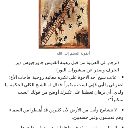
أيقونة السلم إلى الله
(ترجم الى العربية من قبل رهبنة القديس جاورجيوس دير
الحرف وصدر عن منشورات النور)
عاتب شيخ أحد الاخوة على تكبره معاتبة روحية. فأجاب الأخ:
اغفر لي يا أبي فإني لست متكبراً. فقال له الشيخ الكلي الحكمة: يا
ولدي، أي برهان تعطينا على تكبرك أوضح من قولك "لست
متكبراً"؟
لا تتشامخ وأنت من الأرض لأن كثيرين قد أُهبطوا من السماء
وهم قديسون وغير جسديين.
المتكبر رمانة مهترئة في داخلها تلمع بهية في ظاهرها.