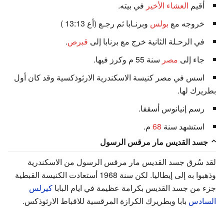
أقيم
العشاء الأخير
في بيته.
خروجه مع
بولس
وبرنـابا ثم رجـع (أع 13:13 )
في الرحـلة الثانية خرج مع برنابا إلى
قبرص
.
جاء إلى
مصر
سنة 55 م وكرز فيها.
اسس في مصر كنيسة الاسكندرية الارثوذكسية وقد كان أول
بطريرك لها.
رسم إنيانوس أسقفا.
استشهد سنة
68
م.
جسد القديس مار مرقس الرسول
لقد سُرق جسد القديس مار مرقس الرسول من الاسكندرية
وذهبوا به إلى إيطاليا. لكن سنة 1968 أستعادت الكنيسة القبطية
جزء من جسد القديس بكرامة عظيمة في ايام البابا
كيرلس
السادس
بابا وبطريرك الكرازة المرقسية للاقباط الارثوذكس.