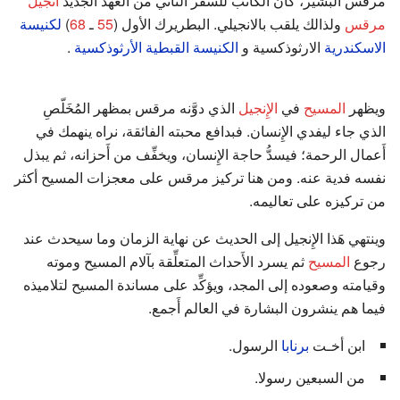
مرقس البشير، كان الكاتب للسفر الثاني من العهد الجديد
انجيل
مرقس
ولذالك يلقب بالانجيلي. البطريرك الأول (
55
ـ
68
)
لكنيسة
الاسكندرية
الارثوذكسية و
الكنيسة القبطية الأرثوذكسية
.
ويظهر
المسيح
في
الإِنجيل
الذي دوَّنه مرقس بمظهر المُخَلّصِ
الذي جاء ليفدي الإِنسان. فبدافع محبته الفائقة، نراه ينهمك في
أَعمال الرحمة؛ فيسدُّ حاجة الإِنسان، ويخفِّف من أَحزانه، ثم يبذل
نفسه فدية عنه. ومن هنا تركيز مرقس على معجزات المسيح أكثر
من تركيزه على تعاليمه.
وينتهي هَذا الإِنجيل إلى الحديث عن نهاية الزمان وما سيحدث عند
رجوع
المسيح
ثم يسرد الأَحداث المتعلِّقة بآلام المسيح وموته
وقيامته وصعوده إلى المجد، ويؤكِّد على مساندة المسيح لتلاميذه
فيما هم ينشرون البشارة في العالم أَجمع.
ابن أخـت
برنابا
الرسول.
من السبعين رسولا.