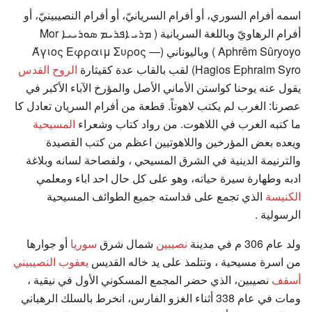
اسمه أفرام السوري، أو أفرام السريانيّ، أو أفرام النصيبينيّ، أو
أفرام الرهاويّ وباللغة السريانية ( ܡܪܝ ܐܦܪܝܡ ܣܘܪܝܝܐ Mor
Aphrêm Sûryoyo ) وباليوناني (Άγιος Εφραιμ Συρος —
Hagios Ephraim Syro) لقب بالقاب عدة كقيثارة
الروح القدس
يقول عنه يوحنا كواستن الأماني الأصل والمؤرخ الآباء الأكبر في
عصرنا: الغرب لم يكتب لاهوتاً. قطعة من أفرام السريان تعادل كا
ما كتبه الغرب في اللاهوت. من رواد كتاب وشعراء
المسيحية
ويعده بعض المؤرخين واللاهوتيين اعظم من كتب القصيدة
والترنيمة الدينية في الشرق المسيحي ، ولفصاحة لسانه وبلاغة
ادبه وطهارة سيرة حياته، وهو على كل حال احد اباء ومعلمي
الكنيسة
الذي تجمع على قداسته جميع الطوائف المسيحية
الرسولية .
ولد عام 306 م في مدينة
نصيبين
شمال شرق
سوريا
أو جوارها
من اسرة مسيحية ، وتتلمذ على يد خاله القديس
يعقوب النصيبيني
أسقف
نصيبين، الذي حضر المجمع المسكوني الأول في نيقية ،
ومات في عام 338 أثناء الغزو الفارس، انخرط بالسلك الرهباني