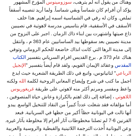
وهناك من يقول أنه لم يترهب،
سوزومينوس
المؤرخ المشهور
يؤكد أن أفرام كان شماساً وبقي شماساً. ولما أريد تنصيبه أسقفاً
تملص. وكان له رفي في الشماسية اسمه إبراهيم. هذا خلف
الأسقف في الأسقفية، قام بتاسيس مدرسة لاهوتية في نصيبين
ذاع صيتها واشتهرت بين ابناء ذاك الزمان . اجبر على النزوح من
مدينة نصيبين بعد سقوطها بيد الساسانيين عام 363 م ، وانتقل
إلى مدينة الرها التي كانت انذاك خاضعة للحكم الروماني وتوفي
هناك عام 373 م . برع القديس افرام السرياني بتفسير
الكتاب
المقدس
وعقائد الإيمان القويم، ولقد قام أيضاً بتفسير "
الإنجيل
الرباعي
" لتاتيانوس، واتبع في ذلك الطريقة الشعرية حيث ابدع
اجمل ما كتب في شرح وإيضاح المعاني الروحية لكلمة
الله
ولكنه
واعظ ومفسر ومرنم أكثر منه لاهوتي على طريقة
غريغوريوس
اللاهوتي
، إضافة إلى ذلك اهتم بالكرازة وعاش حياة المتصوفين ،
أما مؤلفاته فقد شغلت عدداً كبيراً من النقاد للتنخيل الواسع. يبدو
أنها نالت في اليونانية حظاً أكير من حظها في السريانية. فبعد
القرنين 6-7 لم تصلنا مخطوطات آثار أفرام إلا مخلوطة بآثار غيره.
وعن اليونانية أُخذت الترجمة اللاتينية والقبطية والروسية والعربية
التي تعود لما بعد القرن العاشر. وهناك ترجمات جورجية وأرمنية