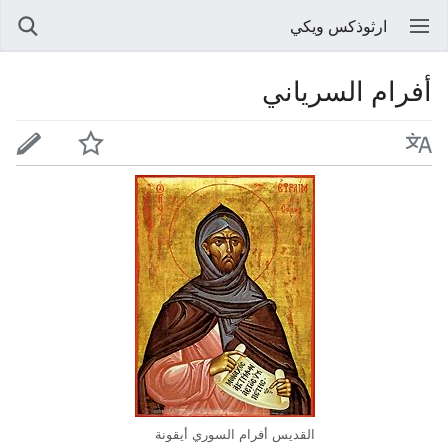
ارثوذكس ويكي
أفرام السرياني
القديس أفرام السوري أيقونة