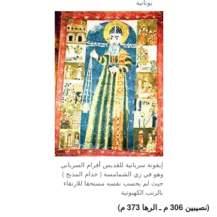
يونانية
إيقونة سريانية للقديس أفرام السرياني
وهو في زي الشمامسة ( خدام المذبح )
حيث لم يحسب نفسه مستحقا للارتقاء
بالرتب الكهنوتية
(نصيبين 306 م ـ الرها 373 م)