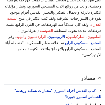
وحبشية، و تعد من روائع الادب المسيحي السوري، وتمتاز مؤلفاته
الكثيرة بالرقة و بجمال التفكير والتعبير. القديس أفرام موجود
بقوة في الليتورجيات الشرقية ولقد كتب الكثير في مدح
السيدة
العذراء
، ولقد كان عملاقاً ضد الهرطقات. في القرن الرابع، بقيت
هرطقات عديدة تجوب المنطقة:
الغنوسية
(العرفانيون) ،
المانويون
،
الماركيانبون
،
الآريوسيون
،
الزاردشتيون
واليهود
. وفي
المجمع المسكوني الرابع
تم اعلانه معلم للمسكونة : "هتف له آباء
المجمع المسكوني الرابع بالإجماع: ولتتخذ الكنيسة معلمها
الأرثوذكسي".
مصادر
كتاب القديس أفرام السوري "مختارات نسكية وزهدية"
للشماس اسبيرو جبور
أفرام السرياني
[١]