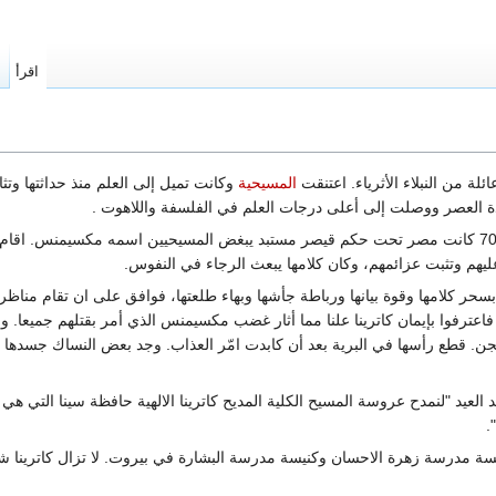
اقرأ
ا
لة من النبلاء الأثرياء. اعتنقت
المسيحية
وكانت تميل إلى العلم منذ حداثتها وتث
ة العصر ووصلت إلى أعلى درجات العلم في الفلسفة واللاهوت .
عندما بلغت الثامنة عشرة من عمرها سنة 703 كانت مصر تحت حكم قيصر مستبد يبغض المسيحيين اسمه 
يهم وتثبت عزائمهم، وكان كلامها يبعث الرجاء في النفوس.
سحر كلامها وقوة بيانها ورباطة جأشها وبهاء طلعتها، فوافق على ان تقام مناظرة ع
اعترفوا بإيمان كاترينا علنا مما أثار غضب مكسيمنس الذي أمر بقتلهم جميعا. ول
ن. قطع رأسها في البرية بعد أن كابدت امّر العذاب. وجد بعض النساك جسدها 
رتل في نشيد العيد "لنمدح عروسة المسيح الكلية المديح كاترينا الالهية حافظة سينا التي 
.
يسة مدرسة زهرة الاحسان وكنيسة مدرسة البشارة في بيروت. لا تزال كاترينا ش