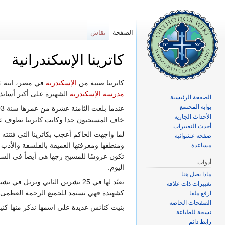
الصفحة
نقاش
كاترينا الإسكندرانية
اذهب إلى:
تصفح
،
ابحث
كاترينا صبية من
الإسكندرية
في مصر، ابنة عائ
مدرسة الإسكندرية
الشهيرة على أكبر أساتذ
الصفحة الرئيسية
بوابة المجتمع
الأحداث الجارية
خاف المسيحيون جدا وكانت كاترينا تطوف عل
أحدث التغييرات
لما واجهت الحاكم أعجب بكاترينا التي فتنته ب
صفحة عشوائية
ومنطقها ومعرفتها العميقة بالفلسفة والأدب ف
مساعدة
تكون عروسًا للمسيح زجها هي أيضاً في السج
أدوات
اليوم.
ماذا يصل هنا
نعيّد لها في 25 تشرين الثاني ون
تغييرات ذات علاقة
كشهيدة فهي تستمد للجميع الرحمة العظمى"
ارفع ملفا
الصفحات الخاصة
بنيت كنائس عديدة على اسمها نذكر منها كن
نسخة للطباعة
رابط دائم