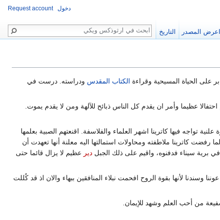
دخول
Request account
بحث
عرض المصدر
التاريخ
ابر على الحياة المسيحية وقراءة
الكتاب المقدس
ودراسته. درست في
مكسيمنس. اقام احتفالا عظيما وأمر ان يقدم كل الناس ذبائح للآلهة ومن لا يقدم يموت.
لنية تواجه فيها كاترينا اشهر العلماء والفلاسفة. اقنعتهم الصبية بعلمها
ما رفضت كاترينا ملاطفته ومحاولات استمالتها اليه معلنة أنها تعهدت أن
في برية سيناء فدفنوه، واقيم على ذلك الجبل
دير
عظيم لا يزال قائما حتى
هي عوننا وسندنا لأنها بقوة الروح افحمت نبلاء المنافقين ببهاء والان اذ قد كُللت
فيعة من أحب العلم وشهد للإيمان.