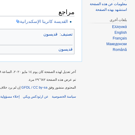
معلومات عن هذه الصفحة
استشهد بهذه الصفحة
مراجع
بلغات أخرى
القديسة كاترينا الإسكندرانية
Ελληνικά
English
تصنيف
:
قديسون
Français
Македонски
قديسون
Română
آخر تعديل لهذه الصفحة كان يوم ١٤ مايو ٢٠٢٠، الساعة ٢٢:٢٩.
تم عرض هذه الصفحة ٢٩٬٦٨٢ مرة.
المحتوى منشور وفق
GFDL / CC by-sa
إن لم يرد خلاف 
سياسة الخصوصية
عن ارثوذكس ويكي
إخلاء مسؤولية