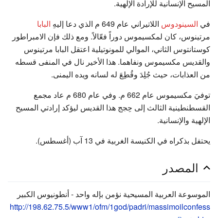
المسيح الإنسانية للإرادة الإلهية.
في
السينودوس
اللاتيراني عام 649 م الذي دعا إليهِ
البابا
مرتينوس، كان لمكسيموس دوراً فعّالاً. ومع ذلك فإن الامبراطور
كوستانتوس الثاني، الموالي للمونوتيلية اعتقل البابا مرتينوس
والقديس مكسيموس ونفاهما. هذا الأخير نال في المنفى قسطه
من العذابات، حيث جُلِدَ وقُطِعَ له لسانه ويده اليمنى.
توفيَ مكسيموس عام 662 م. وفي عام 680 م عاد مجمع
القسطنطينية الثالث إلى حِجج هذا القديس ليؤكد إرادتي المسيح
الإلهية والإنسانية.
يحتفل بذكراه في الكنيسة الغربية في 13 آب (أغسطس).
المصدر
الموسوعة العربية المسيحية نؤمن بإله واحد - أنطونيوس الكبير
http://198.62.75.5/www1/ofm/1god/padri/massimoilconfess