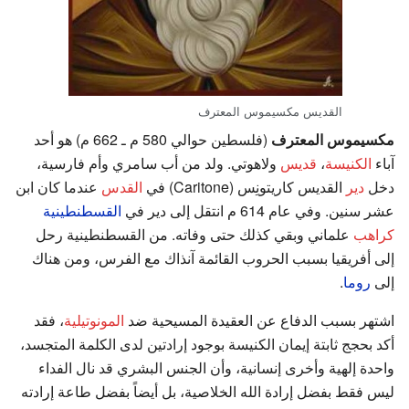
القديس مكسيموس المعترف
مكسيموس المعترف
(فلسطين حوالي 580 م ـ 662 م) هو أحد
آباء
الكنيسة
،
قديس
ولاهوتي. ولد من أب سامري وأم فارسية،
دخل
دير
القديس كاريتونِس (Caritone) في
القدس
عندما كان ابن
عشر سنين. وفي عام 614 م انتقل إلى دير في
القسطنطينية
كراهب
علماني وبقي كذلك حتى وفاته. من القسطنطينية رحل
إلى أفريقيا بسبب الحروب القائمة آنذاك مع الفرس، ومن هناك
إلى
روما
.
اشتهر بسبب الدفاع عن العقيدة المسيحية ضد
المونوتيلية
، فقد
أكد بحجج ثابتة إيمان الكنيسة بوجود إرادتين لدى الكلمة المتجسد،
واحدة إلهية وأخرى إنسانية، وأن الجنس البشري قد نال الفداء
ليس فقط بفضل إرادة الله الخلاصية، بل أيضاً بفضل طاعة إرادته