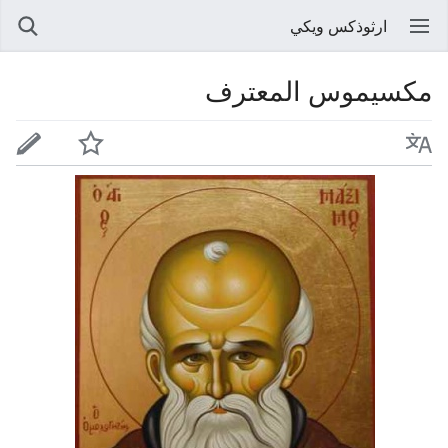
ارثوذكس ويكي
مكسيموس المعترف