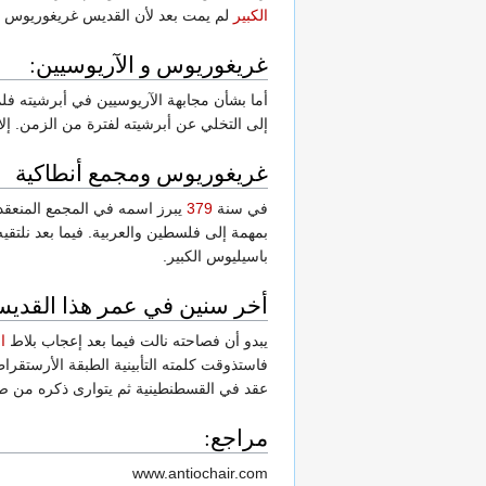
الكبير
لم يمت بعد لأن القديس غريغوريوس قد
غريغوريوس و الآريوسيين:
أما بشأن مجابهة الآريوسيين في أبرشيته ف
إلى التخلي عن أبرشيته لفترة من الزمن. إل
غريغوريوس ومجمع أنطاكية
في سنة
379
يبرز اسمه في المجمع المنعقد
بمهمة إلى فلسطين والعربية. فيما بعد نلتق
باسيليوس الكبير.
أخر سنين في عمر هذا القدي
يبدو أن فصاحته نالت فيما بعد إعجاب بلاط
ا
فاستذوقت كلمته التأبينية الطبقة الأرستقراط
عقد في القسطنطينية ثم يتوارى ذكره من ص
مراجع:
www.antiochair.com