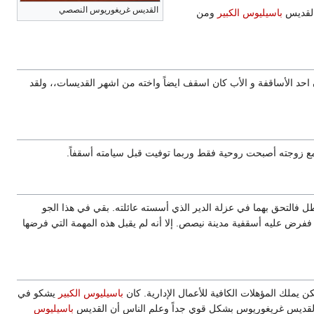
القديس غريغوريوس النصصي
 القديس
باسيليوس الكبير
ومن
احد الأساقفة و الأب كان اسقف ايضاً واخته من اشهر القديسات،، ولقد
ه مع زوجته أصبحت روحية فقط وربما توفيت قبل سيامته أسقفاً.
طل فالتحق بهما في عزلة الدير الذي أسسته عائلته. بقي في هذا الجو
ففرض عليه أسقفية مدينة نيصص. إلا أنه لم يقبل هذه المهمة التي فرضها
 يملك المؤهلات الكافية للأعمال الإدارية. كان
باسيليوس الكبير
يشكو في
قديس غريغوريوس بشكل قوي جداً وعلم الناس أن القديس
باسيليوس