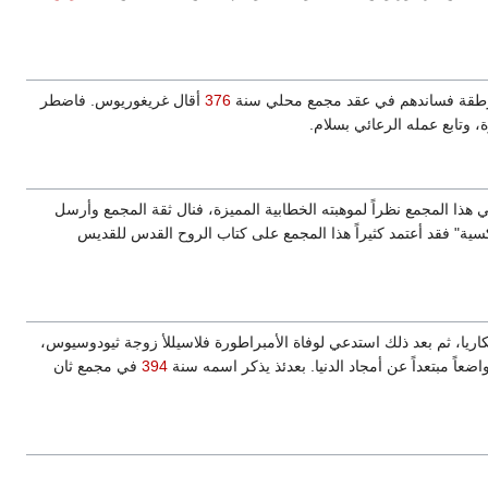
الهرطقة فساندهم في عقد مجمع محلي سنة
376
أقال غريغوريوس. فاضطر
 وتابع عمله الرعائي بسلام.
 هذا المجمع نظراً لموهبته الخطابية المميزة، فنال ثقة المجمع وأرسل
أرثوذكسية" فقد أعتمد كثيراً هذا المجمع على كتاب الروح القدس للقديس
اريا، ثم بعد ذلك استدعي لوفاة الأمبراطورة فلاسيللأ زوجة ثيودوسيوس،
ضعاً مبتعداً عن أمجاد الدنيا. بعدئذ يذكر اسمه سنة
394
في مجمع ثان