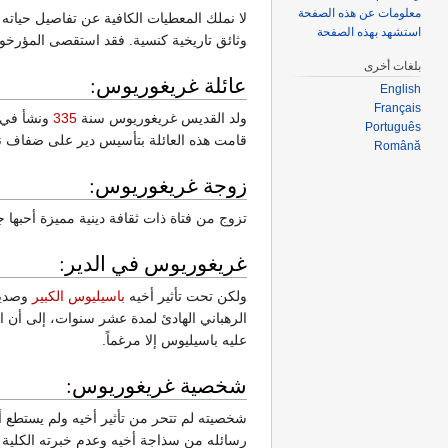
معلومات عن هذه الصفحة
لا نملك المعطيات الكافية عن تفاصيل حياته
استشهد بهذه الصفحة
وثائق تاريخية كنسية. فقد استقصى المؤرخو
بلغات أخرى
عائلة غريغوريوس:
English
Français
ولد القديس غريغوريوس سنة
335
ونشأ في ع
Português
قامت هذه العائلة بتأسيس دير على ضفاف نه
Română
زوجة غريغوريوس:
تزوج من فتاة ذات ثقافة دينية مميزة أحبها 
غريغوريوس في الدير:
ولكن تحت تأثير أخيه
باسيليوس الكبير
وصدي
الرهباني الهادئ لمدة عشر سنوات، إلى أن ا
عليه باسيليوس إلا مرغماً.
شخصية غريغوريوس:
شخصيته لم تتحر من تأثير أخيه ولم يستطع أن
رسائله من سذاجة أخيه وعدم خبرته الكلية ف