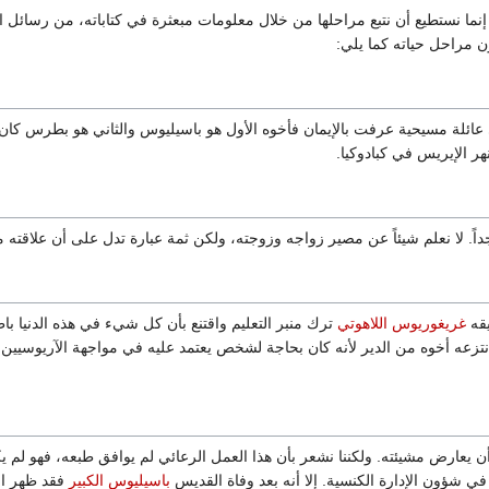
 إنما نستطيع أن نتبع مراحلها من خلال معلومات مبعثرة في كتاباته، من رسائل
ن مراحل حياته كما يلي:
ائلة مسيحية عرفت بالإيمان فأخوه الأول هو باسيليوس والثاني هو بطرس كان 
ر الإيريس في كبادوكيا.
جداً. لا نعلم شيئاً عن مصير زواجه وزوجته، ولكن ثمة عبارة تدل على أن علاقت
قه
غريغوريوس اللاهوتي
ترك منبر التعليم واقتنع بأن كل شيء في هذه الدنيا با
نتزعه أخوه من الدير لأنه كان بحاجة لشخص يعتمد عليه في مواجهة الآريوسيين 
 يعارض مشيئته. ولكننا نشعر بأن هذا العمل الرعائي لم يوافق طبعه، فهو لم يكن
ي شؤون الإدارة الكنسية. إلا أنه بعد وفاة القديس
باسيليوس الكبير
فقد ظهر ال