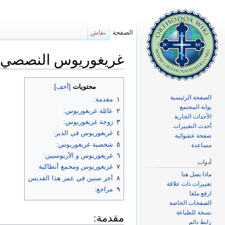
الصفحة
نقاش
غريغوريوس النصصي
اذهب إلى:
تصفح
،
ابحث
محتويات
[
أخف
]
الصفحة الرئيسية
١
مقدمة:
بوابة المجتمع
٢
عائلة غريغوريوس:
الأحداث الجارية
٣
زوجة غريغوريوس:
أحدث التغييرات
٤
غريغوريوس في الدير:
صفحة عشوائية
٥
شخصية غريغوريوس:
مساعدة
٦
غريغوريوس و الآريوسيين:
أدوات
٧
غريغوريوس ومجمع أنطاكية
ماذا يصل هنا
٨
أخر سنين في عمر هذا القديس
تغييرات ذات علاقة
٩
مراجع:
ارفع ملفا
الصفحات الخاصة
نسخة للطباعة
مقدمة:
رابط دائم