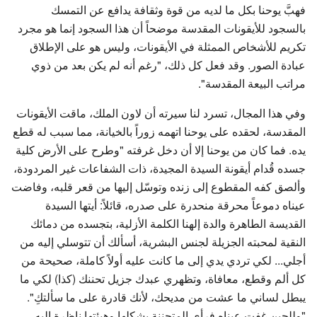
فهبَّ يوحنا بكل ما لديه من قوة وثقافة يدافع عن التمسك
بالسجود للأيقونات المقدسة موضحاً أن هذا السجود إنما هو مجرد
تكريم للأشخاص الممثلة في الأيقونات، وليس هو على الإطلاق
عبادة الصور. وقد فعل كل ذلك، "رغم أنه لم يكن بعد من ذوي
مراتب البيعة المقدسة".
وفي هذا المجال، تسرد لنا سيرته أن لاون الملك، ماقت الأيقونات
المقدسة، لحقده على يوحنا اتهمه زوراً بالخيانة، مما سبب له قطع
يده. فما كان من يوحنا إلا أن دخل غرفته "وطرح على الأرض كلية
جسده قُدام أيقونة السيدة المجيدة، ذات الشفاعات غير المردودة،
وألصق كفه المقطوع إلى زنده وتوسّل إليها من قعر قلبه، وفاضت
عيناه دموعاً محرقة منحدرة على صدره، قائلاً: أيتها السيدة
القديسة الطاهرة والدة إلهنا الكلمة الأزلية، بتجسده من دمائك
النقية لمحبته الجزيلة لجنس البشرية، أسألك أن تتوسلي إليه من
أجلي... لكي تردي يدي إلى ما كانت عليه أولاً كاملة، صحيحة من
كل ألم وقطع، معافاة، وتظهري عبدك جزيل تحننك (كذا) لكي ما
يبطل لساني ما عشت من مديحك، لأنك قادرة على ما سألتكِ".
"وللحين غفت عيناه فرأى المتحننة بشكلها وهيئتها ناظرة إليه