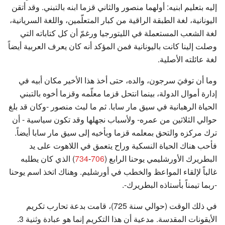
إليه بتعليم ابنيه: أولهما منصور والثاني قزما ابنه بالتبني. وقد أتقن
اليونانية، لغة الطبقة الراقية من كبار المتعلّمين، واللغة السريانية،
لغة الشعب المستعملة في الليتورجيا ورغمّ أن كل كتاباته التي
وصلت إلينا كانت باليونانية فمن المؤكد أنه كان يعرف العربية أيضاً
لغة عائلته الأصلية.
وما أن توفيَ سرجون، والده، حتى أخذ هذا الأخير مكان أبيه في
إدارة أموال الدولة، بينما انتحل قزما معلّمه وقزما أخوه بالتبني
الحياة الرهبانية في سيق مار سابا. ثم ما لبث منصور -وكان قد بلغ
حوالي الثلاثين من عمره- ولأسباب نجهلها وقد تكون سياسية - أن
ترك مركزه والتحق بمعلمه قزما وبأخيه إلى سيق مار سابا أيضاً.
فأحب هناك الحياة النسكية وراح يتعمق في اللاهوت على يد
البطريرك الأورشليمي يوحنا الرابع (
706
-
734
) الذي كان يطلبه
غالباً لإلقاء المواعظ والخطب في أورشليم. وهناك اتخذ اسم يوحنا
-ربما تيمناً بأستاذه البطريرك-.
في ذلك الوقت (حوالي سنة 725)، قامت بدعة تحارب تكريم
الأيقونات المقدسة. مدعية أن هذا التكريم إنما هو عبادة وثنية 3.