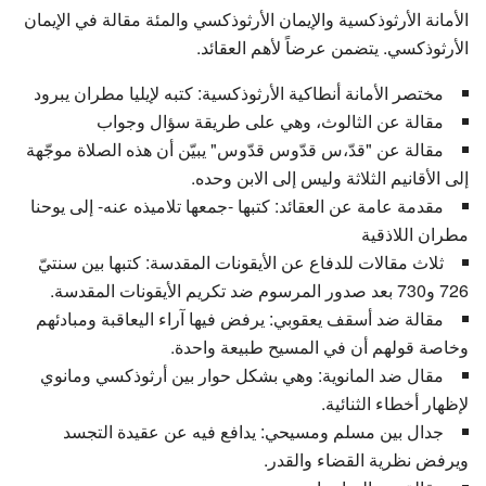
الأمانة الأرثوذكسية والإيمان الأرثوذكسي والمئة مقالة في الإيمان
الأرثوذكسي. يتضمن عرضاً لأهم العقائد.
مختصر الأمانة أنطاكية الأرثوذكسية: كتبه لإيليا مطران يبرود
مقالة عن الثالوث، وهي على طريقة سؤال وجواب
مقالة عن "قدّ،س قدّوس قدّوس" يبيّن أن هذه الصلاة موجّهة
إلى الأقانيم الثلاثة وليس إلى الابن وحده.
مقدمة عامة عن العقائد: كتبها -جمعها تلاميذه عنه- إلى يوحنا
مطران اللاذقية
ثلاث مقالات للدفاع عن الأيقونات المقدسة: كتبها بين سنتيّ
726 و730 بعد صدور المرسوم ضد تكريم الأيقونات المقدسة.
مقالة ضد أسقف يعقوبي: يرفض فيها آراء اليعاقبة ومبادئهم
وخاصة قولهم أن في المسيح طبيعة واحدة.
مقال ضد المانوية: وهي بشكل حوار بين أرثوذكسي ومانوي
لإظهار أخطاء الثنائية.
جدال بين مسلم ومسيحي: يدافع فيه عن عقيدة التجسد
ويرفض نظرية القضاء والقدر.