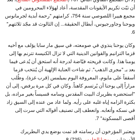
أن تبّت تكريم الأيقونات المقدسة، أعاد لهؤلاء المحرومين في
مجمع هييرا اللصوصي سنة 754، كرامتهم "رحمة أبدية لجرمانوس
ويوحنا وجاورجيوس، أبطال الحقيقة... إن الثالوث قد مجّد ثلاثتهم"
6.
وكان يوحنا ينذوي في صومعته، في سيق مار سابا يؤلف مع أخيه
قزما الترانيم والقوانين الدينية التي لا تزال الكنيسة تترنم بها إلى
يومنا هذا. وكانت قريحته فيّاضة لدرجة أنه استحق أن يُدعى فيما
بعد بـ "مجرى الذهب". ثم شاءت العناية الإلهية أن يُنتخب قزما
أسقفاً على مايوم، المعروفة اليوم بميلمس (قرب غزة)، وطُلب
مراراً إلى يوحنا أن يُرتسم كاهناً. وكان في كل مرة يرفض، إلى أن
"استحضره بطريرك البيت المقدس وسامه قسيساً بغير مراده، بل
بكثرة الزامه إياه غلبه على رأيه. ولما عاد من عنده إلى السيق زاد
في نسكه وأتعابه. وانعطف إلى تصنيف أقواله التي سرت إلى
أقصى المسكونة" 7.
ويعتبر المؤرخون أن رسامته قد تمت بوضع يدي البطريرك
الأورشليمي
يوحنا الخامس
(735) 8.