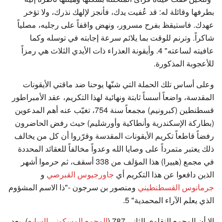
بطرفها وقائلة له: قد عُفيت يدك، فأنجز لإلهك نذرك، ولا تؤخر
عهدك. فاستيقظ بفرح مسرور، ونهض واقفاً على رجليه، مصلياً
شاكراً. وترنم للوقت بما يلائم سرعة إجابته في توسله وكما
عافيته لساعته" 4. وأيقونة العذراء ذات الأيدي الثلاث هي رمزاً
للأعجوبة المذكورة.
وعلى أساس تلك الحملة التي شنّها يوحنا ضد ماقتي الأيقونات
المقدسة، واضعاً أسساً ثابتة ونهائية لهذا التكريم، عقد الأمبراطور
قسطنطين (كبرونيم) مجمعاً سنة 754، تغيّب عنه أهم المدعوين
(بطاركة الإسكندرية وأنطاكية وأورشليم) حيث رفض الحاضرون
رفضاً قاطعاً تكريم الأيقونات المقدسة وقرّروا أن كل من يخالف
ذلك يعتبر متمرداً على وصايا الله وعدواً مخالفاً للعقائد المحددة
في مجمع (هييرا) هذا المؤلف من 338 أسقف، ثم حرموا أشهر
الذين دافعوا عن هذا التكريم أي
جاورجيوس القبرصي
و
جرمانوس القسطنطيني
ومنصور بن سرجون -"ذا الاسم المشؤوم
الذي يعلم الآراء المحمدية" 5.
إلا أن المجمع النقاوي الثاني 787 (
المجمع المسكوني السابع
)، بعد