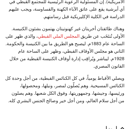
الأمريكية). إن المسئولية الرعوية الرئيسية للمجتمع القبطي في
أي أبرشية يقع على عاتق الآباء الكهنة والقساوسة، ويجب عليهم
الدراسة في الكلية الإكليريكية قبل رسامتهم.
وهناك طائفتان أخريتان غير كهنوتيتان يهتمون بشئون الكنيسة.
الأولى تُنتَخَب عن طريق
المجلس الملي القبطي
، والذي ظهر على
الساحة عام 1883م. ليصبح هو الطريق ما بين الكنيسة والحكومة.
الثاني هو مجلس الأوقاف القبطي، وظهر على الساحة عام
1928م. ليباشر ويُراقِب إدارة أوقاف الكنيسة القبطية من خلال
القانون المصري.
ويصلي الأقباط يومياً، في كل الكنائس القبطية، من أجل وحدة كل
الكنائس المسيحية. وهم يُصلّون لمصر، ونيلها، ومحصولها،
ورئيسها، وجيشها، وجمهوريتها، وفوق الكل شعبها. وهم يصلون
من أجل سلام العالم، ومن أجل خير وصالح الجنس البشري كله.
ايضا