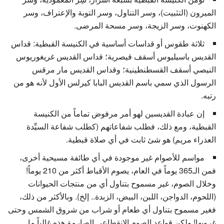
الميرون (التثبيت)، وسر التناول، وسر التوبة والإعتراف، وسر
الكهنوت، وسر الزيجة، وسر مسحة المرضى.
ثلاثة طقوس أو قداسات أساسية في الكنيسة القبطية: قداس
القديس باسيليوس أسقف قيصرية؛ قداس القديس غريغوريوس
النيصي أسقف القسطنطينية؛ وقداس القديس مار مرقس
الرسول الذي سمي باسم القديس البابا كيرلس الأول لأنه هو من
رتبه.
إن عبادة القديسين لهو أمر مرفوض تماماً من الكنيسة
القبطية، ومع ذلك، فطلب شفاعاتهم (كطلب شفاعة السيِّدة
العذراء مريم) هو شئ ثابت في أي صلاة قبطية.
مواسم للأصوام غير موجودة في أي طائفة مسيحية أخرى،
فمن الـ365 يوماً في العام، يصوم الأقباط أكثر من 210 يوماً!
وخلال الصوم، غير مسموح بتناول أي من منتجات الحيوانات
(اللحوم، الدواجن، اللبن، البيض، الزبدة.. إلخ). وبالأكثر من ذلك،
فغير مسموح بتناول أي طعام أو شراب من شروق الشمس وحتى
غروبها! ولكن قواعد الصوم الإنقطاعي الصارمة هذه غالباً ما