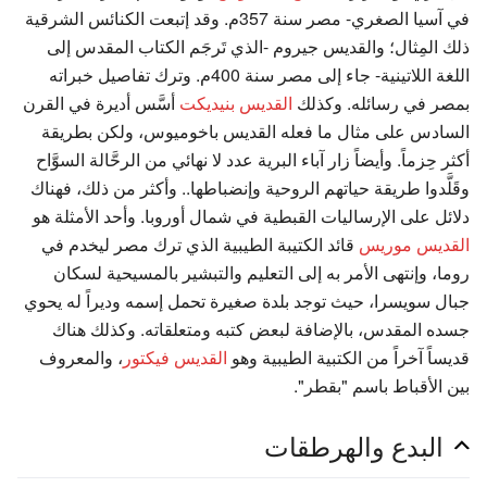
في آسيا الصغري- مصر سنة 357م. وقد إتبعت الكنائس الشرقية
ذلك المِثال؛ والقديس جيروم -الذي تَرجَم الكتاب المقدس إلى
اللغة اللاتينية- جاء إلى مصر سنة 400م. وترك تفاصيل خبراته
بمصر في رسائله. وكذلك
القديس بنيديكت
أسَّس أديرة في القرن
السادس على مثال ما فعله القديس باخوميوس، ولكن بطريقة
أكثر حِزماً. وأيضاً زار آباء البرية عدد لا نهائي من الرحَّالة السوَّاح
وقَلَّدوا طريقة حياتهم الروحية وإنضباطها.. وأكثر من ذلك، فهناك
دلائل على الإرساليات القبطية في شمال أوروبا. وأحد الأمثلة هو
القديس موريس
قائد الكتيبة الطيبية الذي ترك مصر ليخدم في
روما، وإنتهى الأمر به إلى التعليم والتبشير بالمسيحية لسكان
جبال سويسرا، حيث توجد بلدة صغيرة تحمل إسمه وديراً له يحوي
جسده المقدس، بالإضافة لبعض كتبه ومتعلقاته. وكذلك هناك
قديساً آخراً من الكتبية الطيبية وهو
القديس فيكتور
، والمعروف
بين الأقباط باسم "بقطر".
البدع والهرطقات