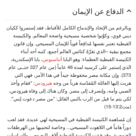
الدفاع عن الإيمان
وبالرغم من الإتحاد والإندماج الكامل للأقباط، فقد إستمروا ككيان
ديني قوي، وكوَّنوا شخصية مسيحية واضحة المعالم. والكنيسة
القبطية تعتبر نفسها مُدافِعاً قوياً للإيمان المسيحي. وإن قانون
مجمع نيقية –الذي تقرِّهُ كنائس العالم أجمع، كتبه أحد أبناء
الكنيسة القبطية العظماء: وهو البابا
أثناسيوس
، بابا الإسكندرية،
الذي إستمر على كرسيه لمدة 46 عاماً (من عام 327 حتــى عام
373). وإن مكانة مصر محفوطة جيداً في هذا الأمر، فهي التي
هربت إليها العائلة المُقدّسة هرباً من وجه
هيرودس
: "فقام وأخذ
الصبي وأمه، وإنصرف إلى مصر. وكان هناك إلى وفاة هيرودس،
لكي يتم ما قيل من الرب بالنبي القائل: "من مصر دعوت إبني".
(مت13:2-15)
إن مُساهمة الكنيسة القبطية في المسيحية لهي عديدة. فقد لعب
دوراً هاماً في اللاهوت المسيحي... وخاصة لتحميها من الهرطقات
الغنوصية
. وقد حَمَت الكنيسة القبطية آلاف النصوص، والدراسات