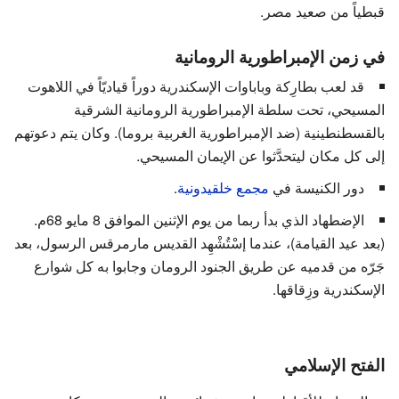
قبطياً من صعيد مصر.
في زمن الإمبراطورية الرومانية
قد لعب بطارِكة وباباوات الإسكندرية دوراً قياديّاً في اللاهوت
المسيحي، تحت سلطة الإمبراطورية الرومانية الشرقية
بالقسطنطينية (ضد الإمبراطورية الغربية بروما). وكان يتم دعوتهم
إلى كل مكان ليتحدَّثوا عن الإيمان المسيحي.
دور الكنيسة في
مجمع خلقيدونية
.
الإضطهاد الذي بدأ ربما من يوم الإثنين الموافق 8 مايو 68م.
(بعد عيد القيامة)، عندما إسْتُشْهِد القديس مارمرقس الرسول، بعد
جَرّه من قدميه عن طريق الجنود الرومان وجابوا به كل شوارع
الإسكندرية وزِقاقها.
الفتح الإسلامي