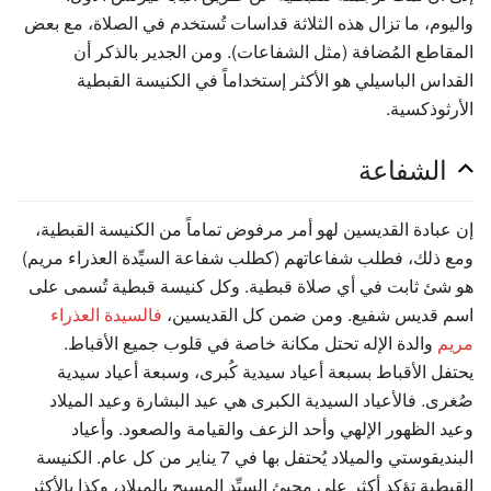
واليوم، ما تزال هذه الثلاثة قداسات تُستخدم في الصلاة، مع بعض
المقاطع المُضافة (مثل الشفاعات). ومن الجدير بالذكر أن
القداس الباسيلي هو الأكثر إستخداماً في الكنيسة القبطية
الأرثوذكسية.
الشفاعة
إن عبادة القديسين لهو أمر مرفوض تماماً من الكنيسة القبطية،
ومع ذلك، فطلب شفاعاتهم (كطلب شفاعة السيِّدة العذراء مريم)
هو شئ ثابت في أي صلاة قبطية. وكل كنيسة قبطية تُسمى على
اسم قديس شفيع. ومن ضمن كل القديسين،
فالسيدة العذراء
مريم
والدة الإله تحتل مكانة خاصة في قلوب جميع الأقباط.
يحتفل الأقباط بسبعة أعياد سيدية كُبرى، وسبعة أعياد سيدية
صُغرى. فالأعياد السيدية الكبرى هي عيد البشارة وعيد الميلاد
وعيد الظهور الإلهي وأحد الزعف والقيامة والصعود. وأعياد
البنديقوستي والميلاد يُحتفل بها في 7 يناير من كل عام. الكنيسة
القبطية تؤكد أكثر على مجيئ السيِّد المسيح بالميلاد، وكذا بالأكثر