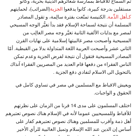
تم السماح للأقباط بممارسة شعائرهم الدينية بحرية، وكانو
مستقلين بدرجة كبيرة، كانوا يدفعوا
الجزية
(الضرائب)، لحمايتهم
كـأهل الذِّمة
. الكنيسة تمتّعت بفترة سالِمة، و تقول المصادر
المسلمة أن نتيجة لسماحة الإسلام فقد بدأ تغيُّر الوجه المسيحي
لمصر مع بدايات الألفية الثانية تغيَّر وجه مصر الغالِب من
المسيحية وأصبحت مصر غالبيتها إسلامية على نهايات القرن
الثاني عشر وأصبحت العربية اللغة المتداولة بدلا من القبطية. أمّا
المصادر المسيحية فتقول أن نتيجة لفرض الجزية وعدم تمكن
الناس الفقراء من دفعها قام العديد من المصريين الفقراء آنذاك
بالتحويل الى الاسلام لتفادي دفع الجزية .
ويعيش الاقباط مع المسلمين في مصر في تساوي كامل في
الحقوق و الواجبات.
اختلف المسلمون على مدى 14 قرنا من الزمان على نظرتهم
للأقباط وللمسيحيين عموما لأنه في الإسلام هناك نصوص تعتبرهم
أهل ذمة وأقرب للمسلمين وهناك نصوص تعتبرهم كفار على
أساس إن الدين عند الله الإسلام وتميل الغالبية للرأي الأخير