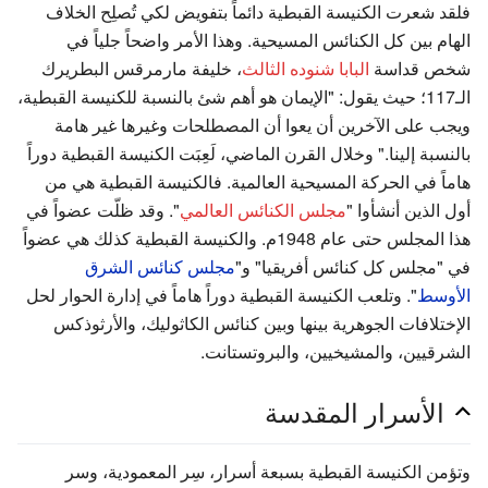
فلقد شعرت الكنيسة القبطية دائماً بتفويض لكي تُصلِح الخلاف
الهام بين كل الكنائس المسيحية. وهذا الأمر واضحاً جلياً في
شخص قداسة
البابا شنوده الثالث
، خليفة مارمرقس البطريرك
الـ117؛ حيث يقول: "الإيمان هو أهم شئ بالنسبة للكنيسة القبطية،
ويجب على الآخرين أن يعوا أن المصطلحات وغيرها غير هامة
بالنسبة إلينا." وخلال القرن الماضي، لَعِبَت الكنيسة القبطية دوراً
هاماً في الحركة المسيحية العالمية. فالكنيسة القبطية هي من
أول الذين أنشأوا "
مجلس الكنائس العالمي
". وقد ظلّت عضواً في
هذا المجلس حتى عام 1948م. والكنيسة القبطية كذلك هي عضواً
في "مجلس كل كنائس أفريقيا" و"
مجلس كنائس الشرق
الأوسط
". وتلعب الكنيسة القبطية دوراً هاماً في إدارة الحوار لحل
الإختلافات الجوهرية بينها وبين كنائس الكاثوليك، والأرثوذكس
الشرقيين، والمشيخيين، والبروتستانت.
الأسرار المقدسة
وتؤمن الكنيسة القبطية بسبعة أسرار، سِر المعمودية، وسر