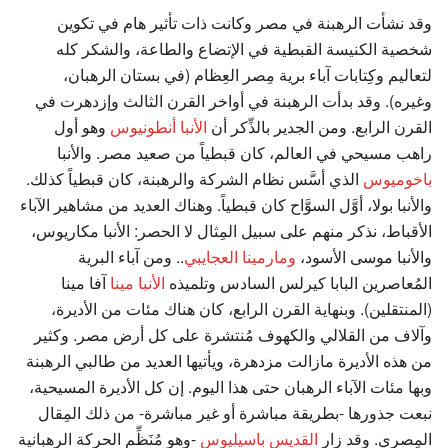
وقد نشأت الرهبنة في مصر وكانت ذات تأثير هام في تكوين
شخصية الكنيسة القبطية في الإتضاع والطاعة، والشكر كله
لتعاليم وكِتابات آباء برية مِصر العِظام (في بستان الرهبان،
وغيره). وقد بدأت الرهبنة في أواخر القرن الثالث وإزدهرت في
القرن الرابع. ومن الجدير بالذِّكر أن
الأنبا أنطونيوس
وهو أول
راهب مسيحي في العالم، كان قبطياً من صعيد مصر. والأنبا
باخوميوس
الذي أسَّس نظام الشركة والرهبنة، كان قبطياً كذلك.
والأنبا بولا، أوَّل السوَّاح كان قبطياً. وهناك العديد من مشاهير الآباء
الأقباط، نذكر منهم على سبيل المِثال لا الحصر: الأنبا مكاريوس،
والأنبا موسى الأسود،
ومارمينا العجايبي
.. ومن آباء البرية
المُعاصرين البابا كيرلس السادس وتلميذه
الأنبا مينا
آفا مينا
(المنتقلين). وبنهاية القرن الرابع، كان هناك مئات من الأديرة،
وآلاف من القلالي والكهوف مُنتشرة على كل أرض مصر. وكثير
من هذه الأديرة مازالت مزدهرة، ويأتيها العديد من طالبي الرهبنة
وبها مئات الآباء الرهبان حتى هذا اليوم. إن كل الأديرة المسيحية،
نبعت جذورها -بطريقة مباشرة أو غير مباشرة- من ذلك المِقال
المِصري. وقد زار
القديس باسيليوس
-وهو مُنَظِّم الحركة الرهبانية