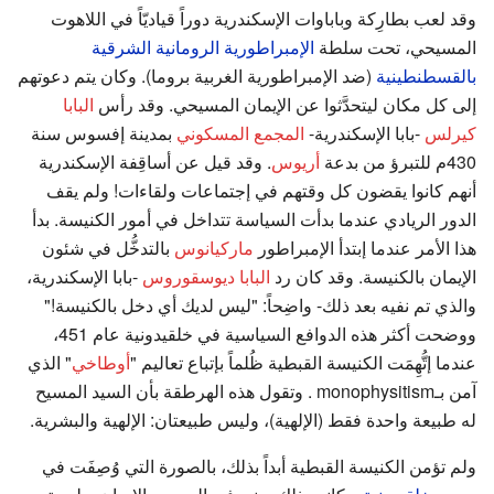
وقد لعب بطارِكة وباباوات الإسكندرية دوراً قياديّاً في اللاهوت
المسيحي، تحت سلطة
الإمبراطورية الرومانية الشرقية
بالقسطنطينية
(ضد الإمبراطورية الغربية بروما). وكان يتم دعوتهم
إلى كل مكان ليتحدَّثوا عن الإيمان المسيحي. وقد رأس
البابا
كيرلس
-بابا الإسكندرية-
المجمع المسكوني
بمدينة إفسوس سنة
430م للتبرؤ من بدعة
أريوس
. وقد قيل عن أساقِفة الإسكندرية
أنهم كانوا يقضون كل وقتهم في إجتماعات ولقاءات! ولم يقف
الدور الريادي عندما بدأت السياسة تتداخل في أمور الكنيسة. بدأ
هذا الأمر عندما إبتدأ الإمبراطور
ماركيانوس
بالتدخُّل في شئون
الإيمان بالكنيسة. وقد كان رد
البابا ديوسقوروس
-بابا الإسكندرية،
والذي تم نفيه بعد ذلك- واضِحاً: "ليس لديك أي دخل بالكنيسة!"
ووضحت أكثر هذه الدوافع السياسية في خلقيدونية عام 451،
عندما إتُّهِمَت الكنيسة القبطية ظُلماً بإتباع تعاليم "
أوطاخي
" الذي
آمن بـmonophysitism . وتقول هذه الهرطقة بأن السيد المسيح
له طبيعة واحدة فقط (الإلهية)، وليس طبيعتان: الإلهية والبشرية.
ولم تؤمن الكنيسة القبطية أبداً بذلك، بالصورة التي وُصِفَت في