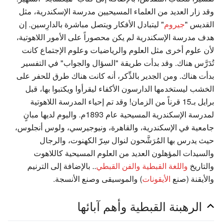
وقد زار العديد من العلماء المسيحيين مدرسة الإسكندرية، مثل
القديس "
جيروم
" ليتبادل الأفكار ويتصل مباشرة بالدارِسين. إن
هدف مدرسة الإسكندرية لم يكن محصوراً على الأمور اللاهوتية،
لأن علوم أخرى مثل العلوم والرياضيات وعلوم الإجتماع كانت
تُدَرَّس هناك. وقد بدأت طريقة "السؤال والجواب" في التفسير
بدأت هناك. ومن الجدير بالذِّكر، أنه كانت هناك طرق للحفر على
الخشب ليستخدمها الدارسون الأكفاء ليقرأوا ويكتبوا بها، قبل
برايل بـ15 قرناً من الزمان! وقد تم إحياء المدرسة اللاهوتية
لمدرسة الإسكندرية المسيحية عام 1893م. واليوم لديها مبانٍ
جامعية في الإسكندرية، والقاهرة، ونيوجيرسي، ولوس أنجلوس،
حيث يدرس بها المُرَشَّحون لنوال سِرّ الكهنوت، والرجال
والسيدات المؤهلون العديد من العلوم المسيحية كاللاهوت
والتاريخ
واللغة القبطية
والفن القبطي
.. بالإضافة إلى الترنيم
والأيقنة (صنع
الأيقونات
) والموسيقى وصنع الأنسجة.
الرهبنة القبطية وأهم آبائها