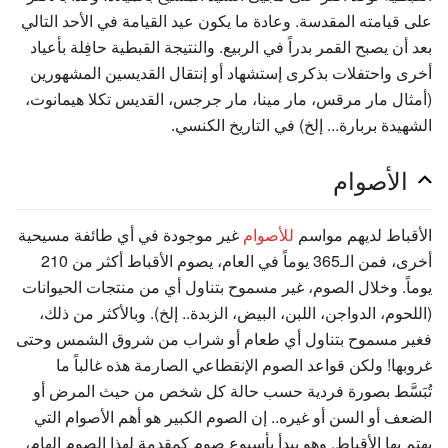
على قيامته المقدسة. وعادة ما يكون عيد القيامة في الأحد التالي
بعد أن يصبح القمر بدراً في الربيع. والنتيجة القبطية حافِلة بأعياد
أخرى واحتفلات بذكرى إستشهاد أو إنتقال القديسين المشهورين
(أمثال مار مرقس، مار مينا، مار جرجس، القديس تكلا هيمانوت،
الشهيدة بربارة... إلخ) في التاريخ الكنسي.
الأصوام
الأقباط لديهم مواسم
للأصوام
غير موجودة في أي طائفة مسيحية
أخرى، فمن الـ365 يوماً في العام، يصوم الأقباط أكثر من 210
يوماً. وخلال الصوم، غير مسموح بتناول أي من منتجات الحيوانات
(اللحوم، الدواجن، اللبن، البيض، الزبدة.. إلخ). وبالأكثر من ذلك،
فغير مسموح بتناول أي طعام أو شراب من شروق الشمس وحتى
غروبها! ولكن قواعد الصوم الإنقطاعي الصارمة هذه غالباً ما
تُبَسَّط بصورة فردية حسب حالة كل شخص من حيث المرض أو
الضعف أو السن أو غيره.. إن الصوم الكبير هو أهم الأصوام التي
يهتم بها الأقباط. وهو يبدأ بأسبوع صوم كمقدمة لهذا الصوم الهام،