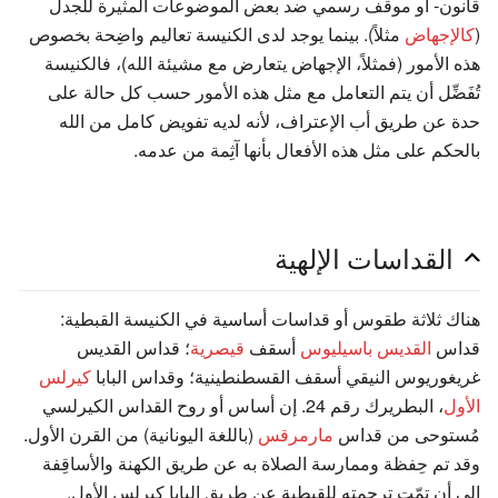
قانون- أو موقف رسمي ضد بعض الموضوعات المثيرة للجدل
(
كالإجهاض
مثلاً). بينما يوجد لدى الكنيسة تعاليم واضِحة بخصوص
هذه الأمور (فمثلاً، الإجهاض يتعارض مع مشيئة الله)، فالكنيسة
تُفَضِّل أن يتم التعامل مع مثل هذه الأمور حسب كل حالة على
حدة عن طريق أب الإعتراف، لأنه لديه تفويض كامل من الله
بالحكم على مثل هذه الأفعال بأنها آثِمة من عدمه.
القداسات الإلهية
هناك ثلاثة طقوس أو قداسات أساسية في الكنيسة القبطية:
قداس
القديس باسيليوس
أسقف
قيصرية
؛ قداس القديس
غريغوريوس النيقي أسقف القسطنطينية؛ وقداس البابا
كيرلس
الأول
، البطريرك رقم 24. إن أساس أو روح القداس الكيرلسي
مُستوحى من قداس
مارمرقس
(باللغة اليونانية) من القرن الأول.
وقد تم حِفظة وممارسة الصلاة به عن طريق الكهنة والأساقِفة
إلى أن تمّت ترجمته للقبطية عن طريق البابا كيرلس الأول.