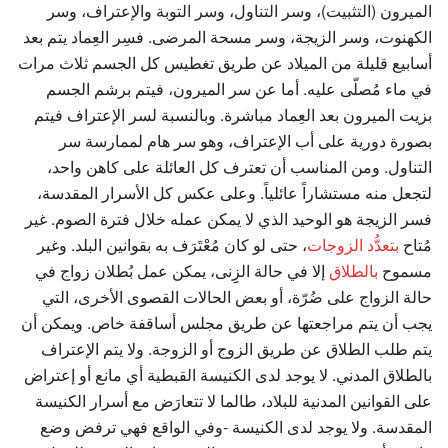
الميرون (التثبيت)، وسر التناول، وسر التوبة والإعتراف، وسر
الكهنوت، وسر الزيجة، وسر مسحة المرضى. فسِر العِماد يتم بعد
أسابيع قليلة من الميلاد عن طريق تغطيس كل الجسم ثلاث مرات
في ماء مُصلّى عليه. أما عن سر الميرون، فيتم برشم الجسم
بزيت الميرون بعد العِماد مباشرة. وبالنسبة لسر الإعتراف فيتم
بصورة دورية على أب الإعتراف، وهو سر هام لممارسة سر
التناول. ومن المناسب أن تعترف كل العائلة على كاهن واحد،
لتجعل منه مستشاراً عائلياً. وعلى عكس كل الأسرار المقدسة،
فسر الزيجة هو الوحيد الذي لا يمكن عمله خلال فترة الصوم. غير
مُتاح
بتعدُّد الزوجات
، حتى لو كان مُعْتَرَف به بقوانين البلد. وغير
مسموح
بالطلاق
إلا في حالة الزِِنى، يمكن عمل بُطلان زواج في
حالة الزواج على ضُرّة، أو بعض الحالات القصوى الأخرى، التي
يجب أن يتم مراجعتها عن طريق مجلس أساقفة خاص. ويمكن أن
يتم طلب الطلاق عن طريق الزوج أو الزوجة. ولا يتم الإعتراف
بالطلاق المدني. لا يوجد لدى الكنيسة القبطية أي مانع أو إعتراض
على القوانين المدنية للبلاد، طالما لا تتعارَض مع أسرار الكنيسة
المقدسة. ولا يوجد لدى الكنيسة -وفي الواقع فهي ترفض وضع