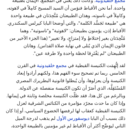
مجمع خلقيدونية
. وكانت ذلك يعني في المجمع، الإيمان بطبيعة
واحدة. أما نحن الأقباط فنؤمن أن السيد المسيح كامِلاً في لاهوته،
وكامِلاً في ناسوته، وهذان الطبيعتان مُتَّحِدَتان في طبيعة واحدة
هي "طبيعة تَجَسُّد الكلمة"، والتي أوضحا البابا كيرلس السكندري.
الأقباط إذن، يؤمنون بطبيعتان: "لاهوتية" و"ناسوتية"، وهما
مُتَّحِدَتان بغير إختلاطٍ ولا إمتزاجٍ، ولا تغيير" (هذا الجزء الأخير من
قانون الإيمان الذي يُتلى في نهاية صلاة القداس). وهاتان
الطبيعتان "لم يَفْتَرِقا لحظة واحدة ولا طرفة عين".
لقد إتُّهِمَت الكنيسة القبطية في
مجمع خلقيدونية
في القرن
الخامس. ربما تم تصحيح سوء الفهم هذا، ولكنهم أرادوا إبعاد
الكنيسة وأن يعزلوها، وأن يُبطلوا قانونية البطريرك المصري
المُسْتَقِلَّة، الذي أصَرّ أن تكون الكنيسة منفصلة عن الدولة.
وبالرغم من كل هذا، فقد ظلّت الكنيسة مخلصة وثابتة في إيمانها.
وإذا كان ما حدث مجرّد مؤامرة من الكنائس الشرقية لعزل
الكنيسة القبطية كعقاب لها لرفضها الخضوع السياسي، أو إذا كان
ذلك بسبب أن البابا
ديوسقورس الأول
لم يذهب لدرجة الميل
الثاني ليوَضِّح أكثر أن الأقباط لم غير مؤمنين بالطبيعة الواحدة،