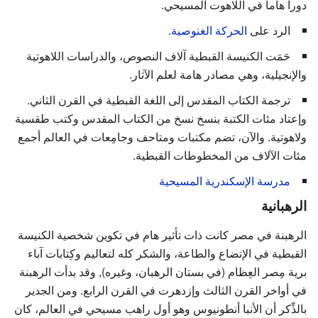
دوراً هاماً في اللاهوت المسيحي.
الرد على
الحركة الغنوصية
.
حَمَت الكنيسة القبطية آلاف النصوص، والدراسات اللاهوتية
والإنجيلية، وهي مصادر هامة لعلم الآثار.
ترجمة الكتاب المقدس إلى اللغة القبطية في القرن الثاني.
وإعتاد مئات الكتبة بنسخ نسخ من الكتاب المقدس وكتب طقسية
ولاهوتية. والآن، تضم مكتبات ومتاحف وجامِعات في العالم أجمع
مئات الآلاف من المخطوطات القبطية.
مدرسة الإسكندرية المسيحية
الرهبانية
الرهبنة في مصر كانت ذات تأثير هام في تكوين شخصية الكنيسة
القبطية في الإتضاع والطاعة، والشكر كله لتعاليم وكِتابات آباء
برية مِصر العِظام (في بستان الرهبان، وغيره), وقد بدأت الرهبنة
في أواخر القرن الثالث وإزدهرت في القرن الرابع. ومن الجدير
بالذِّكر أن الأنبا أنطونيوس وهو أول راهب مسيحي في العالم، كان