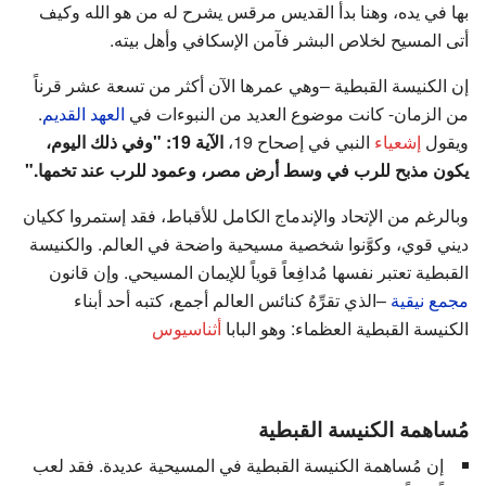
بها في يده، وهنا بدأ القديس مرقس يشرح له من هو الله وكيف
أتى المسيح لخلاص البشر فآمن الإسكافي وأهل بيته.
إن الكنيسة القبطية –وهي عمرها الآن أكثر من تسعة عشر قرناً
من الزمان- كانت موضوع العديد من النبوءات في
العهد القديم
.
ويقول
إشعياء
النبي في إصحاح 19،
الآية 19: "وفي ذلك اليوم،
يكون مذبح للرب في وسط أرض مصر، وعمود للرب عند تخمها."
وبالرغم من الإتحاد والإندماج الكامل للأقباط، فقد إستمروا ككيان
ديني قوي، وكوَّنوا شخصية مسيحية واضحة في العالم. والكنيسة
القبطية تعتبر نفسها مُدافِعاً قوياً للإيمان المسيحي. وإن قانون
مجمع نيقية
–الذي تقرِّهُ كنائس العالم أجمع، كتبه أحد أبناء
الكنيسة القبطية العظماء: وهو البابا
أثناسيوس
مُساهمة الكنيسة القبطية
إن مُساهمة الكنيسة القبطية في المسيحية عديدة. فقد لعب