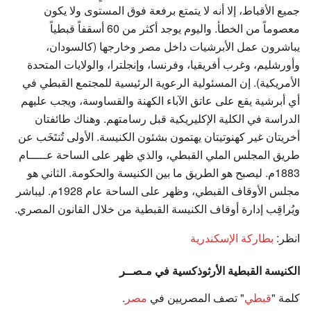
جميع الأقباط، إلا أنه لا يتمتع برفعة فوق المستوى ولا يكون
معصوماً من الخطأ. واليوم يوجد أكثر من 60 أسقفاً قبطياً
يباشرون عمل الأبرشيات داخل مصر وخارجها (كالسودان،
وأورشليم، وغرب أفريقيا، وفرنسا، وإنجلترا، والولايات المتحدة
الأمريكية). إن المسئولية الرعوية الرئيسية للمجتمع القبطي في
أي أبرشية يقع على عاتق الآباء الكهنة والقساوسة، ويجب عليهم
الدراسة في الكلية الإكليريكية قبل رسامتهم. وهناك طائفتان
أخريتان غير كهنوتيتان يهتمون بشئون الكنيسة. الأولى تُنتَخَب عن
طريق المجلس الملي القبطي، والذي ظهر على الساحة عـــــام
1883م. ليصبح هو الطريق ما بين الكنيسة والحكومة. الثاني هو
مجلس الأوقاف القبطي، وظهر على الساحة عام 1928م. ليباشر
ويُراقِب إدارة أوقاف الكنيسة القبطية من خلال القانون المصري.
انظر:
بطاركة الإسكندرية
الكنيسة القبطية الأرثوذكسية في مـصــر
كلمة "
قبطي
" تصف المصريين في
مصر
.