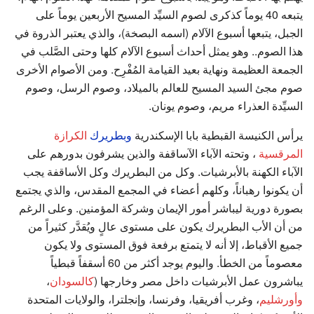
يتبعه 40 يوماً كذكرى لصوم السيِّد المسيح الأربعين يوماً على
الجبل، يتبعها أسبوع الآلام (اسمه البصخة)، والذي يعتبر الذروة في
هذا الصوم.. وهو يمثل أحداث أسبوع الآلام كلها وحتى الصَّلب في
الجمعة العظيمة ونهاية بعيد القيامة المُفْرِح. ومن الأصوام الأخرى
صوم مجئ السيد المسيح للعالم بالميلاد، وصوم الرسل، وصوم
السيِّدة العذراء مريم، وصوم يونان.
يرأس الكنيسة القبطية بابا الإسكندرية
وبطريرك
الكرازة
المرقسية
، وتحته الآباء الآساقفة والذين يشرفون بدورهم على
الآباء الكهنة بالأبرشيات. وكل من البطريرك وكل الأساقفة يجب
أن يكونوا رهباناً، وكلهم أعضاء في المجمع المقدس، والذي يجتمع
بصورة دورية ليباشر أمور الإيمان وشركة المؤمنين. وعلى الرغم
من أن الأب البطريرك يكون على مستوى عالٍ ويُقدَّر كثيراً من
جميع الأقباط، إلا أنه لا يتمتع برفعة فوق المستوى ولا يكون
معصوماً من الخطأ. واليوم يوجد أكثر من 60 أسقفاً قبطياً
يباشرون عمل الأبرشيات داخل مصر وخارجها (
كالسودان
،
وأورشليم
، وغرب أفريقيا، وفرنسا، وإنجلترا، والولايات المتحدة