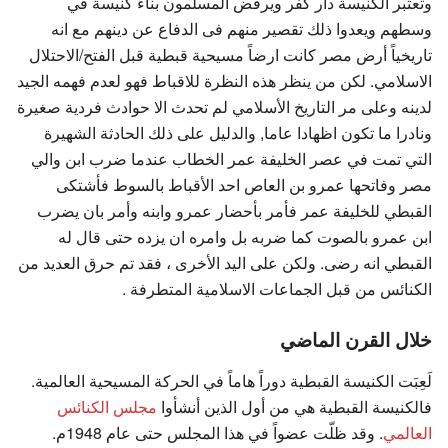
وتعتبر الكنيسة دار كفر ويرفض المسلمون بناء كنيسة في
وسطهم ويعدوا ذلك تقصير منهم فى الدفاع عن دينهم مع انه
تاريخياً أرض مصر كانت ارضاً مسيحية قبطية قبل الفتح/الاحتلال
الاسلامي. لكن من ينظر هذه النظرة للاقباط فهو لعدم فهمه الجيد
لدينه وعلى مر التاريخ الأسلامي لم تحدث الا حوادث فردية صغيرة
ونادرا ما تكون اظهادا عاما, والدليل على ذلك الحادثة الشهيرة
التي تمت في عصر الخليفة عمر الخطاب عندما ضرب ابن والي
مصر وفاتحها عمرو بن العاص احد الأقباط بالسوط فأشتكى
القبطي للخليفة عمر فأمر بأحضار عمرو وابنه وأمر بان يضرب
ابن عمرو بالصوت كما ضربه بل وامره ان يزده حتى قال له
القبطي انه رضى. ولكن على اليد الأخرى ، فقد تم حرق العديد من
الكنائس من قبل الجماعات الاسلامية المتطرفة .
خلال القرن الماضي
لَعِبَت الكنيسة القبطية دوراً هاماً في الحركة المسيحية العالمية.
فالكنيسة القبطية هي من أول الذين أنشأوا
مجلس الكنائس
العالمي
. وقد ظلّت عضواً في هذا المجلس حتى عام 1948م.