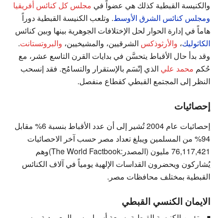
والكنيسة القبطية كذلك هي عضواً في
مجلس كل كنائس أفريقيا
ومجلس كنائس الشرق الأوسط
. وتلعب الكنيسة القبطية دوراً
هاماً في إدارة الحوار لحل الإختلافات الجوهرية بينها وبين كنائس
الكاثوليك
،
والأرثوذكس
الشرقيين، والمشيخيين،
والبروتستانت
.
وقد بدأ حال الأقباط يتحسَّن في بدايات القرن التاسع عشر، مع
حُكم
محمد علي
الذي إتّسَم بالإستقرار والتسامُح. فقد إنسحب
النظر إلى المجتمع القبطي كقطاع منفصل.
إحصائيات
إحصائيات عام 2004 تُشير إلى أن عدد الأقباط بنسبة 6% مقابل
94% من المسلمين ويبلغ تعداد مصر حسب آخر الاحصائيات
76,117,421 مليون (المصدر:The World Factbook)وهم
يُشاركون ويحضرون القداسات الإلهية يومياً في آلاف الكنائس
القبطية بمختلف محافظات مصر.
الايمان الكنسي القبطي
تؤمن الكنيسة القبطية بسبعة أسرار، سِر المعمودية، وسر