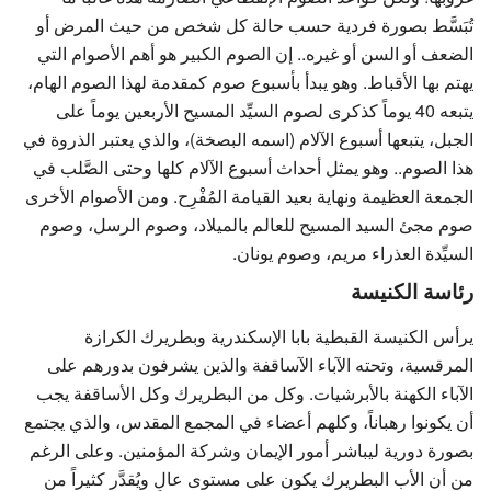
تُبَسَّط بصورة فردية حسب حالة كل شخص من حيث المرض أو
الضعف أو السن أو غيره.. إن الصوم الكبير هو أهم الأصوام التي
يهتم بها الأقباط. وهو يبدأ بأسبوع صوم كمقدمة لهذا الصوم الهام،
يتبعه 40 يوماً كذكرى لصوم السيِّد المسيح الأربعين يوماً على
الجبل، يتبعها أسبوع الآلام (اسمه البصخة)، والذي يعتبر الذروة في
هذا الصوم.. وهو يمثل أحداث أسبوع الآلام كلها وحتى الصَّلب في
الجمعة العظيمة ونهاية بعيد القيامة المُفْرِح. ومن الأصوام الأخرى
صوم مجئ السيد المسيح للعالم بالميلاد، وصوم الرسل، وصوم
السيِّدة العذراء مريم، وصوم يونان.
رئاسة الكنيسة
يرأس الكنيسة القبطية بابا الإسكندرية وبطريرك الكرازة
المرقسية، وتحته الآباء الآساقفة والذين يشرفون بدورهم على
الآباء الكهنة بالأبرشيات. وكل من البطريرك وكل الأساقفة يجب
أن يكونوا رهباناً، وكلهم أعضاء في المجمع المقدس، والذي يجتمع
بصورة دورية ليباشر أمور الإيمان وشركة المؤمنين. وعلى الرغم
من أن الأب البطريرك يكون على مستوى عالٍ ويُقدَّر كثيراً من