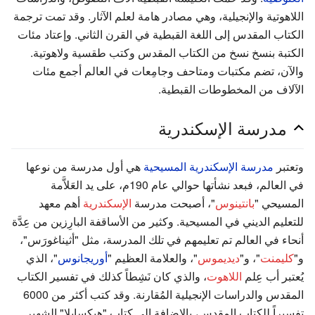
اللاهوتية والإنجيلية، وهي مصادر هامة لعلم الآثار. وقد تمت ترجمة
الكتاب المقدس إلى اللغة القبطية في القرن الثاني. وإعتاد مئات
الكتبة بنسخ نسخ من الكتاب المقدس وكتب طقسية ولاهوتية.
والآن، تضم مكتبات ومتاحف وجامِعات في العالم أجمع مئات
الآلاف من المخطوطات القبطية.
مدرسة الإسكندرية
وتعتبر
مدرسة الإسكندرية المسيحية
هي أول مدرسة من نوعها
في العالم، فبعد نشأتها حوالي عام 190م، على يد العَلاَّمة
المسيحي "
بانتينوس
"، أصبحت مدرسة
الإسكندرية
أهم معهد
للتعليم الديني في المسيحية. وكثير من الأساقفة البارِزين من عِدَّة
أنحاء في العالم تم تعليمهم في تلك المدرسة، مثل "أثيناغورَس"،
و"
كليمنت
"، و"
ديديموس
"، والعلامة العظيم "
أوريجانوس
"، الذي
يُعتبر أب عِلم
اللاهوت
، والذي كان نَشِطاً كذلك في تفسير الكتاب
المقدس والدراسات الإنجيلية المُقارنة. وقد كتب أكثر من 6000
تفسيراً للكتاب المقدس، بالإضافة إلى كتاب "هيكسابلا" الشهير.