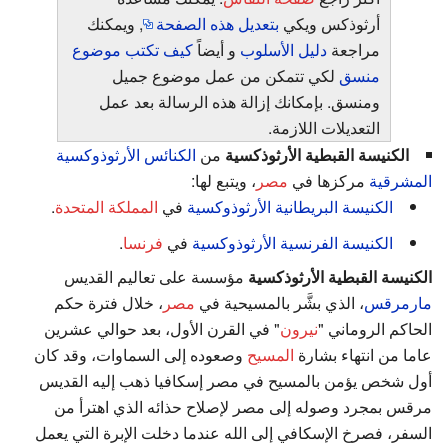
أرثوذكس ويكي
بتعديل هذه الصفحة
, ويمكنك
مراجعة
دليل الأسلوب
و أيضاً
كيف تكتب موضوع
منسق
لكي تتمكن من عمل موضوع جميل
ومنسق. بإمكانك إزالة هذه الرسالة بعد عمل
التعديلات اللازمة.
الكنيسة القبطية الأرثوذكسية
من
الكنائس الأرثوذوكسية
المشرقية
مركزها في
مصر
، ويتبع لها:
الكنيسة البريطانية الأرثوذوكسية
في
المملكة المتحدة
.
الكنيسة الفرنسية الأرثوذوكسية
في
فرنسا
.
الكنيسة القبطية الأرثوذكسية
مؤسسة على تعاليم القديس
مارمرقس
، الذي بشَّر بالمسيحية في
مصر
، خلال فترة حكم
الحاكم الروماني "
نيرون
" في القرن الأول، بعد حوالي عشرين
عاما من انتهاء بشارة
المسيح
وصعوده إلى السماوات، وقد كان
أول شخص يؤمن بالمسيح في مصر إسكافيا ذهب إليه القديس
مرقس بمجرد وصوله إلى مصر لإصلاح حذائه الذي اهترأ من
السفر، فصرخ الإسكافي إلى الله عندما دخلت الإبرة التي يعمل