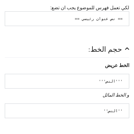
لكي تعمل فهرس للموضوع يجب ان تضع:
 == نص عنوان رئيسي == 
حجم الخط:
الخط عريض
 '''النص''' 
و الخط المائل
 ''النص'' 