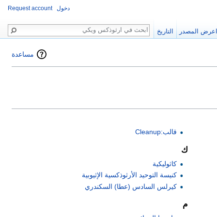
دخول
Request account
بحث
عرض المصدر
التاريخ
مساعدة
قالب:Cleanup
ك
كاثوليكية
كنيسة التوحيد الأرثوذكسية الإثيوبية
كيرلس السادس (عطا) السكندري
م