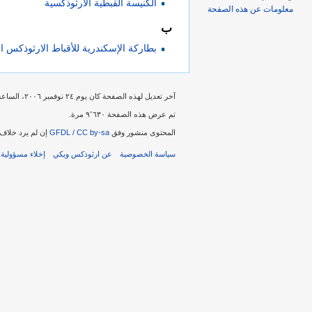
الكنيسة القبطية الأرثوذكسية
معلومات عن هذه الصفحة
ب
بطاركة الإسكندرية للأقباط الارثوذكس 
آخر تعديل لهذه الصفحة كان يوم ٢٤ نوفمبر ٢٠٠٦، الساعة ١١:١٥.
تم عرض هذه الصفحة ٩٬٦٣٠ مرة.
المحتوى منشور وفق
GFDL / CC by-sa
إن لم يرد خلاف 
سياسة الخصوصية
عن ارثوذكس ويكي
إخلاء مسؤولية