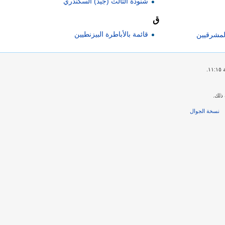
شنودة الثالث (جيد) السكندري
ق
قائمة بالأباطرة البيزنطيين
المشرقيين
ذلك.
نسخة الجوال