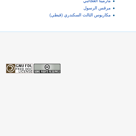
مارمينا العجائبي
مرقس الرسول
مكاريوس الثالث السكندري (قبطي)