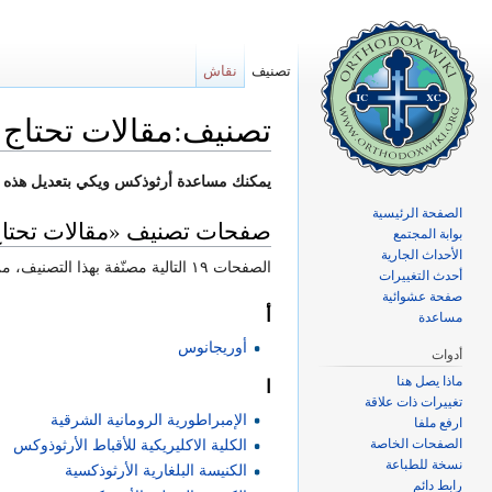
تصنيف
نقاش
تصنيف:مقالات تحتاج 
اذهب إلى:
تصفح
،
ابحث
يمكنك مساعدة أرثوذكس ويكي بتعديل هذه 
الصفحة الرئيسية
صفحات تصنيف «مقالات تحتاج
بوابة المجتمع
الأحداث الجارية
الصفحات ١٩ التالية مصنّفة بهذا التصنيف، من إجمالي ١٩.
أحدث التغييرات
صفحة عشوائية
أ
مساعدة
أوريجانوس
أدوات
ماذا يصل هنا
ا
تغييرات ذات علاقة
الإمبراطورية الرومانية الشرقية
ارفع ملفا
الصفحات الخاصة
الكلية الاكليريكية للأقباط الأرثوذوكس
نسخة للطباعة
الكنيسة البلغارية الأرثوذكسية
رابط دائم