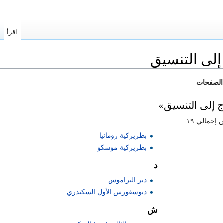
اقرأ
ا
إلى التنسيق
الصفحات
 إلى التنسيق»
بطريركية رومانيا
بطريركية موسكو
د
دير البراموس
ديوسقورس الأول السكندري
ش