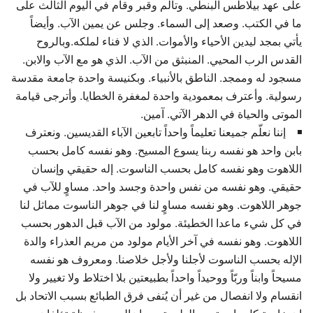
على عهد بيلاطس البنطي. وتألم وقبر وقام في اليوم الثالث على
ما في الكتب. وصعد إلى السماء. وجلس عن يمين الآب. وأيضاً
يأتي بمجد ليدين الأحياء والأموات. الذي لا فناء لملكه.وبالروح
القدس الرب المحيي. المنبثق من الآب. الذي هو مع الآب والابن.
مسجود له وممجد. الناطق بالأنبياء. وبكنيسة واحدة جامعة مقدسة
رسولية. وأعترف بمعمودية واحدة لمغفرة الخطايا. وأترجى قيامة
الموتى والحياة في الدهر الآتي. آمين.
إننا نعلّم جميعنا تعليماً واحداً تابعين الآباء القديسين. ونعترف
بابن واحد هو نفسه ربنا يسوع المسيح. وهو نفسه كامل بحسب
اللاهوت وهو نفسه كامل بحسب الناسوت. إله حقيقي وإنسان
حقيقي. وهو نفسه من نفس واحدة وجسد واحد. مساوٍ للآب في
جوهر اللاهوت. وهو نفسه مساوٍ لنا في جوهر الناسوت مماثل لنا
في كل شيء ماعدا الخطيئة. مولود من الآب قبل الدهور بحسب
اللاهوت. وهو نفسه في آخر الأيام مولود من مريم العذراء والدة
الإله بحسب الناسوت لأجلنا ولأجل خلاصنا. ومعروف هو نفسه
مسيحاً وابناً وربّاً ووحيداً واحداً بطبيعتين بلا اختلاط ولا تغيير ولا
انقسام ولا انفصال من غير أن يُنفى فرق الطبائع بسبب الاتحاد بل