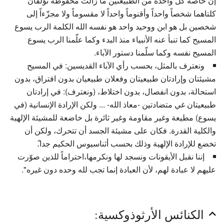
إن خاصة كل واحدة من الطبيعتين ما زالت محفوظة تؤلفان
كلتاهما شخصاً واحداً وأقنوماً واحداً لا مقسوماً ولا مجزّءاً إلى
شخصين بل هو ابن ووحيد واحد هو نفسه الله الكلمة الرب يسوع
المسيح كما تنبأ عنه الأنبياء منذ البدء وكما علّمنا الرب يسوع
المسيح نفسه وكما سلّمنا دستور الآباء.
ونعترف بالمثل، بحسب رأي الآباء القديسين: في المسيح
مشيئتان وإرادتان طبيعيتان وفعلان طبيعيان بدون افتراق، بدون
استحالة، بدون انفصال، بدون اختلاط، (ونعترف): في إرادتان
طبيعيتان غي متضادتين -معاذ الله- ... ولكن الإرادة الإنسانية (في
يسوع) مطيعة وغير مقاومة وغير ثائرة بل خاضعة للمشيئة الإلهية
والكلية القدرة. فكان على مشيئة الجسد أن تتحرك، ولكن أن
تخضع للإرادة الإلهية وذلك بحسب أثناسيوس الحكيم جدا.ً
إننا نقبل الأيقونات ونسجد لها ونكرمها،احتراماً للذين صوّرت
عليهم لا عبادة لهم، لأن العبادة إنما تجب لله وحده دون غيره".
الكنائس الأرثوذوكسية: