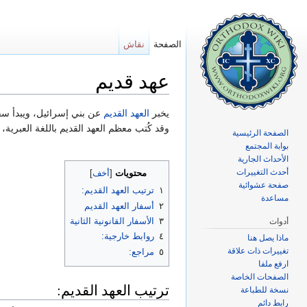
الصفحة
نقاش
عهد قديم
اذهب إلى:
تصفح
،
ابحث
يخبر
العهد القديم
عن بني إسرائيل، ويبدأ سفر
وقد كُتب معظم العهد القديم باللغة العبرية، 
الصفحة الرئيسية
بوابة المجتمع
الأحداث الجارية
أحدث التغييرات
محتويات
[
أخف
]
صفحة عشوائية
١
ترتيب العهد القديم:
مساعدة
٢
أسفار العهد القديم
٣
الأسفار القانونية الثانية
أدوات
٤
روابط خارجية:
ماذا يصل هنا
تغييرات ذات علاقة
٥
مراجع:
ارفع ملفا
الصفحات الخاصة
ترتيب العهد القديم:
نسخة للطباعة
رابط دائم