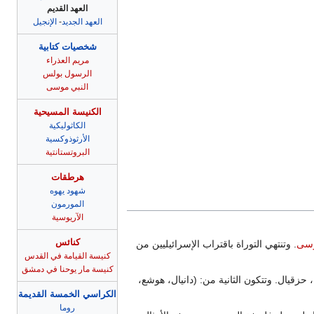
العهد القديم
العهد الجديد
-
الإنجيل
شخصيات كتابية
مريم العذراء
الرسول بولس
النبي موسى
الكنيسة المسيحية
الكاثوليكية
الأرثوذوكسية
البروتستانتية
هرطقات
شهود يهوه
المورمون
الآريوسية
كنائس
سى
. وتنتهي التوراة باقتراب الإسرائيليين من
كنيسة القيامة في القدس
كنيسة مار يوحنا في دمشق
خ، حزقيال. وتتكون الثانية من: (دانيال، هوشع،
الكراسي الخمسة القديمة
روما