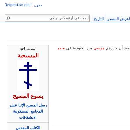
دخول
Request account
بحث
عرض المصدر
التاريخ
 بعد أن حررهم
موسى
من العبودية في
مصر
.
للمزيد راجع
المسيحية
يسوع المسيح
رسل المسيح الإثنا عشر
المجامع المسكونية
الانشقاقات
الكتاب المقدس