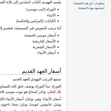
يقسم اليهودي
الكتاب المقدس
إلى ثلاثة أقس
معلومات عن هذه الصفحة
استشهد بهذه الصفحة
التوراة (كتب موسى)
الأنبياء
الكتابات (المزامير والحكمة).
أما ترتيب النصوص في المسيحية، فتقسم إلى
أسفار موسى الخمسة
الأسفار التاريخية
الأسفار الشعرية
أسفار الأنبياء.
أسفار العهد القديم
سنتبع الترتيب اليهودي للعهد القديم
التوراة: تبدأ
التوراة
بوصف خلق الله للسماوات
بلاد كنعان
، واخر اصحاح هو موت
موسى
قام 
أسفار الأنبياء: وهي نوعان: أسفار الأنبياء ال
يوئيل، عاموس، عوبديا، يونان، ميخا، ناحوم،