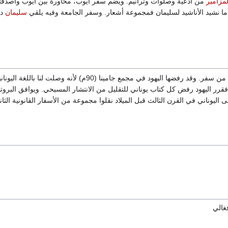
مزامير
من أدعية وصلوات وترانيم. ويضم سفر أيوب، محاورة بين أيوب وأصدقاء
ا نشيد الأناشيد لسليمان فمجموعة أشعار. وسفر الجامعة وفيه يلقي
سليمان
در
تتكون الأسفار الثانية من 10 أسفار أو أجزاء من سفر. وقد 
فقرر اليهود رفض كل كتاب يوناني للتقليل من الانتشار المسيحي. ويوافق البروتست
اليوناني في القرن الثالث قبل الميلاد نقلوا مجموعة من الأسفار القانونية الثاني
غالي