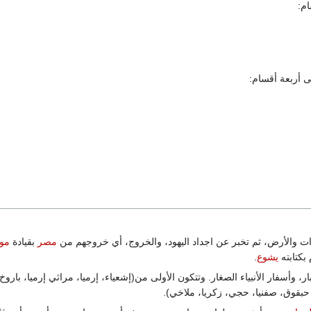
ام:
 أربعة أقسام:
 والأرض، ثم تخبر عن اجداد اليهود، والخروج، أي خروجهم من
مصر
بقيادة
مو
بكتابته
يشوع
.
كبار، وأسفار الأنبياء الصغار. وتتكون الأولى من(إشعياء، إرميا، مراثي إرميا، بارو
 حبقوق، صفنيا، حجي، زكريا، ملاخي).