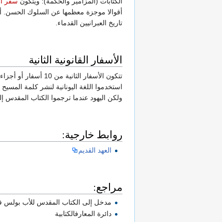
الكتابات (المزامير والحكمة): ويتكون
سفر ال
أقوالا موجزة معظمها عن السلوك الحسن. أم
تاريخ العبرانيين القدماء.
الأسفار القانونية الثانية
استخدموا اللغة اليونانية لنشر كلمة المسيح 
ولكن اليهود عندما ترجموا الكتاب المقدس إلى 
روابط خارجية:
العهد القديم
مراجع:
مدخل إلى الكتاب المقدس للأب بولس ف
دائرة المعارفالكتابية