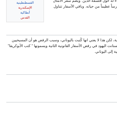
 له حول فلسفة الدين. ويضم سفر الأمثال
القسطنطينية
ساً عظيماً من حياته. وباقي الأسفار تتناول
الإسكندرية
أنطاكية
القدس
رفضها اليهود في مجمع جامينا (90م) لأنه وصلت لنا باللغة اليونانية، لكن هذا لا يعني انها كُتبت باليوناني، وسبب الرفض هو أن المسيحيين
انت اليهود في رفض الأسفار القانونية الثانية ويسمونها " كتب الأبوكريفا"
ة إلى اليوناني.