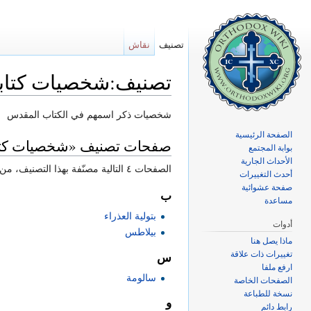
تصنيف
نقاش
تصنيف:شخصيات كتابي
اذهب إلى:
تصفح
،
ابحث
شخصيات ذكر اسمهم في الكتاب المقدس
الصفحة الرئيسية
صفحات تصنيف «شخصيات كتا
بوابة المجتمع
الأحداث الجارية
الصفحات ٤ التالية مصنّفة بهذا التصنيف، من إجمالي ٤.
أحدث التغييرات
صفحة عشوائية
ب
مساعدة
بتولية العذراء
أدوات
بيلاطس
ماذا يصل هنا
تغييرات ذات علاقة
س
ارفع ملفا
سالومة
الصفحات الخاصة
نسخة للطباعة
و
رابط دائم