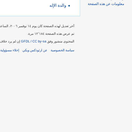
معلومات عن هذه الصفحة
والدة الإله
آخر تعديل لهذه الصفحة كان يوم ١٤ نوفمبر ٢٠٠٦، الساعة ٠٥:٣٤.
تم عرض هذه الصفحة ١٢٬١٨٤ مرة.
المحتوى منشور وفق
GFDL / CC by-sa
إن لم يرد خلاف 
سياسة الخصوصية
عن ارثوذكس ويكي
إخلاء مسؤولية