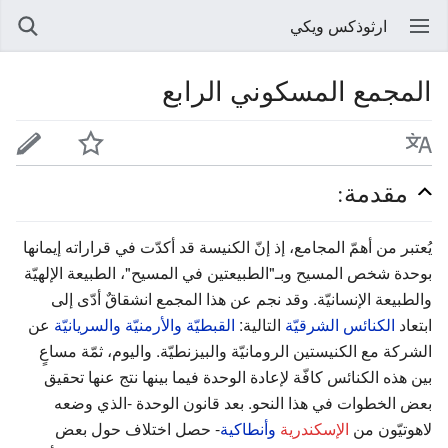
ارثوذكس ويكي
المجمع المسكوني الرابع
مقدمة:
يُعتبر من أهمّ المجامع، إذ إنّ الكنيسة قد أكدّت في قراراته إيمانها
بوحدة شخص المسيح وبـ"الطبيعتين في المسيح"، الطبيعة الإلهيّة
والطبيعة الإنسانيّة. وقد نجم عن هذا المجمع انشقاقٌ أدّى إلى
ابتعاد
الكنائس الشرقيّة
التالية:
القبطيّة
والأرمنيّة
والسريانيّة
عن
الشركة مع الكنيستين الرومانيّة والبيزنطيّة. واليوم، ثمّة مساعٍ
بين هذه الكنائس كافّة لإعادة الوحدة فيما بينها نتج عنها تحقيق
بعض الخطوات في هذا النحو. بعد قانون الوحدة -الذي وضعه
لاهوتيّون من
الإسكندرية
وأنطاكية
- حصل اختلاف حول بعض