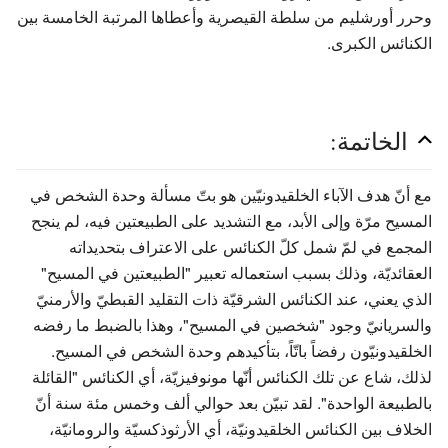
وحرر أورشليم من سلطة القيصرية وأعطاها المرتبة الخامسة بين
الكنائس الكبرى.
الخاتمة:
مع أنّ هدف الآباء الخلقيدونيّين هو بتّ مسألة وحدة الشخص في
المسيح مرّة وإلى الأبد، مع التشديد على الطبيعتين فيه، لم ينجح
المجمع في لمّ شمل كلّ الكنائس على الاعتراف بتحديداته
العقائديّة، وذلك بسبب استعماله تعبير "الطبيعتين في المسيح"
الذي يعني، عند الكنائس الشرقيّة ذات التقليد القبطيّ والأرمنيّ
والسريانيّ وجود "شخصين في المسيح"، وهذا بالضبط ما رفضه
الخلقيدونيّون رفضاً باتّاً، بتأكيدهم وحدة الشخص في المسيح.
لذلك، شاع عن تلك الكنائس أنّها مونوفيزيّة، أي الكنائس "القائلة
بالطبيعة الواحدة". لقد تبيّن بعد حوالي ألف وخمس مئة سنة أنّ
الخلاف بين الكنائس الخلقيدونيّة، أي الأرثوذكسيّة والرومانيّة،