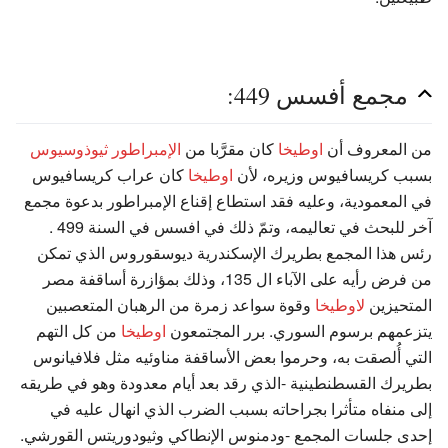
مجمع أفسس 449:
من المعروف أن
اوطيخا
كان مقرَّبا من
الإمبراطور ثيوذوسيوس
بسبب كريسافيوس وزيره، لأن
اوطيخا
كان عراب كريسافيوس
في المعمودية، وعليه فقد استطاع إقناع الإمبراطور بدعوة مجمع
آخر للبحث في تعاليمه، وتمّ ذلك في افسس في السنة 499 .
رئس هذا المجمع بطريرك الإسكندرية ديوسقوروس الذي تمكن
من فرض رأيه على الآباء ال 135، وذلك بمؤازرة أساقفة مصر
المتحيزين
لاوطيخا
وقوة سواعد زمرة من الرهبان المتعصبين
يتزعمهم برسوم السوري. برر المجتمعون
اوطيخا
من كل التهم
التي أُلصقت به، وحرموا بعض الأساقفة مناوئيه مثل فلافيانوس
بطريرك القسطنطينية -الذي رقد بعد أيام معدودة وهو في طريقه
إلى منفاه متأثرا بجراحاته بسبب الضرب الذي انهال عليه في
إحدى جلسات المجمع -ودمنوس الإنطاكي وثيودوريتس القورشي.