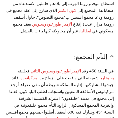
استطاع موفدو روما الهرب إلى بلادهم حاملين الاستدعاء من
ضحايا هذا المجمع إلى
لاون الكبير
الذي سارع إلى عقد مجمع في
رومية ودعا مجمع افسس ب"مجمع اللصوص". حاول أسقف
رومية مرارا عديدة إقناع
الإمبراطور ثيوذوسيوس
بعقد مجمع
مسكوني في
ايطاليا
، غير أن محاولاته كلها باءت بالفشل.
إلتآم المجمع:
في السنة 450 رقد
الإمبراطور ثيوذوسيوس الثاني
فخلفته
بوليخاريا
شقيقته التي وافقت على الزواج من
مركيانوس
قائد
جيشها لمشاركتها بإدارة المملكة شريطة أن تبقى عذراء. أرجع
مركيانوس الأساقفة المنفيين واستجاب لطلب البابا لاون، فدعا
إلى مجمع في مدينة "خليقدون" اعتبرته الكنيسة الشرقية
والغربية المجمع المسكوني الرابع. التأم مجمع خليقدونية في
السنة 451 وشارك فيه 630 أسقفا، أبطلوا جميعهم مجمع افسس