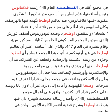
في مجمع عُقد في
القسطنطينية
العام 448 رئسه
فلافيانوس
رئيس أساقفتها، قدّم اسابيوس أسقف مدينة "دورله" شكوى
مكتوبة -قبلها فلافيانوس- ضد تعاليم
اوطيخا
يتّهمه فيها بالهرطقة.
وكان اسابيوس قد اطّلع على مجلد من ثلاثة أجزاء عنوانه
"الشحاذ" (والمقصود
اوطيخا
)، وضعه ثيودوريتوس أسقف قورش
(الذي سيدين المجمع المسكوني الخامس كتاباته ضد كيرلس)،
وقام بنشره في العام 447، والذي على أساسه اعتبر أن تعاليم
اوطيخا
هي غير أرثوذكسية. أثبت هذا المجمع فساد رأي
اوطيخا
وجرّده من رتبته الكنسية والرهبانية وقطعه عن الشركة. بيد أن
اوطيخا
، الذي لم يرتدع، رفع قضيته إلى مجامع رومية
والإسكندرية وأورشليم لإنصافه. مما جعل أن ديوسقوروس
بطريرك الاسكندرية اتخذ، في مجمع محلي، قرارا اعترف فيه
بدرجات
اوطيخا
الكهنوتية وأعاده إلى ديره. غير أن لاون بابا رومية
-على عكس قرار الإسكندرية- وافق على أعمال مجمع
القسطنطينية (448)، وأصدر رسالة مجمعية شهيرة دان فيها
هرطقة
اوطيخا
وشرح قضية أقنوم الكلمة الإلهي الواحد في
طبيعتين.