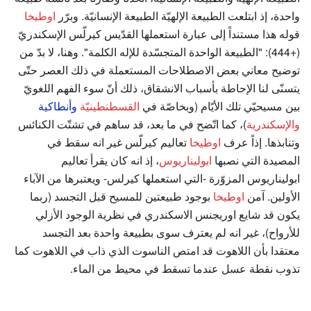
واحدة، إذ ابتلعت الطبيعة الإلهيّة الطبيعة الإنسانيّة. وبرّر
اوطيخا
قوله هذا مستنداً إلى عبارة استعملها القدّيس كيرلّس الإسكندريّ
(+444): "الطبيعة الواحدة المتجسّدة للإله الكلمة". وهنا، لا بدّ من
توضيح معاني بعض الاصطلاحات المستعملة في ذلك العصر حتّى
يتسنّى لنا الإحاطة بأسباب الانشقاق، ذلك أنّ سوء الفهم اللغويّ
بين مسيحيّي تلك الأيّام (وبخاصّة في
القسطنطينيّة
وأنطاكية
والإسكندرية
)، كما اتّضح في ما بعد، قد ساهم في تشتّت الكنائس
وتنابذها. إذاً عرف
اوطيخا
تعاليم كيرلّس غير انه سقط في
المصيدة التي نصبها
ابوليناريوس
، إذ انه كان يقرأ تعاليم
ابوليناريوس المزوّرة -التي استعملها كيرلس- ويعتبرها من الآباء
الأولين. آمن
اوطيخا
بوجود طبيعتين للمسيح قبل التجسد (ربما
يكون قد شايع اوريجنس الاسكندري في نظرية الوجود الأزلي
للأرواح)، غير انه لم يعترف سوى بطبيعة واحدة بعد التجسد
معتقدا بأن اللاهوت قد امتص الناسوت الذي ذاب في اللاهوت كما
تذوب نقطة عسل عندما تسقط في محيط من الماء.