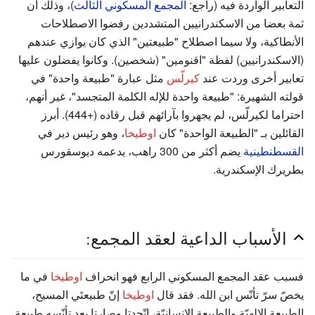
التعابير الواردة فيه (راجع:
المجمع المسكوني الثالث
)، وذلك أن
ثمة بعضا من الاسكندرانيين المتشددين رفضوا الاصطلاحات
الأنطاكية، ولا سيما اصطلاح "طبيعتين" الذي كان يوازي عندهم
(الاسكندرانيين) لفظة "اقنومين" (شخصين). وكانوا يفضلون عليها
تعابير أخرى وردت عند
كيرلّس
مثل عبارة "طبيعة واحدة" في
قولته الشهيرة: "طبيعة واحدة للإله الكلمة المتجسد"، غير أنهم،
احتراما لكيرلّس، لم يجهروا بآرائهم قبل رقاده (+444). أبرز
القائلين بـ "الطبيعة الواحدة" كان
اوطيخا
، وهو رئيس دير في
القسطنطينية
يضم أكثر من 300 راهب، يدعمه ديوسقورس
بطريرك الإسكندرية.
الأسباب الداعية لعقد المجمع:
فسبب عقد المجمع المسكوني الرابع فهو انحراف
اوطيخا
في ما
يخصّ سرّ تأنّس ابن الله. فقد قال
اوطيخا
إنّ طبيعتَي المسيح،
الطبيعة الإلهيّة والطبيعة الإنسانيّة، اتّحدتا وصارتا بعد تأنّسه طبيعة