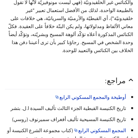
والكنائس غير الخلقيدونيّة (فهي ليست مونوفيزيّة لأنّها لا تقول
بالطبيعة الواحدة، لذلك من الأفضل استعمال تعبير "غير
خلقيدونيّة")، أي القبطيّة والأرمنيّة والسريانيّة، هي خلافات على
معاني الألفاظ ومدلولاتها، ولم يكن البتّة خلافاً على العقيدة. فكلّ
الكنائس المذكورة أعلاه تؤكّد ألوهة المسيح وبشريّته، وتؤكّد أيضاً
وحدة الشخص في المسيح. رجاؤنا كبير بأن ترى أعيننا دفن هذا
الخلاف بين الكنائس والتعييد للوحدة.
مراجع:
أوطيخة والمجمع المسكوني الرابع
تاريخ الكنيسة القبطية الجزء الثالث تأليف السيدة ا.ل. بتشر
تاريخ الكنيسة المسيحية تأليف أفغراف سميرنوف (روسي)
المجمع المسكوني الرابع
(كتاب مجموعة الشرع الكنيسة أو