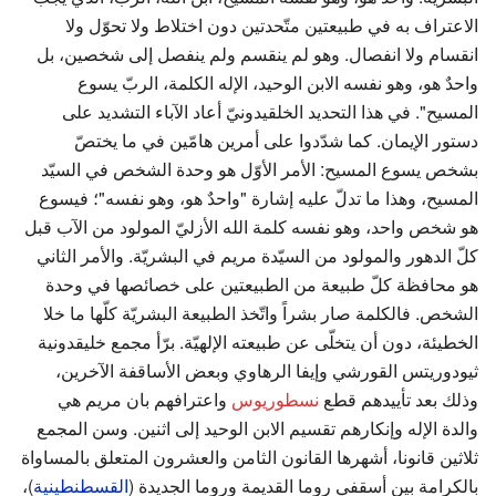
الاعتراف به في طبيعتين متّحدتين دون اختلاط ولا تحوّل ولا
انقسام ولا انفصال. وهو لم ينقسم ولم ينفصل إلى شخصين، بل
واحدٌ هو، وهو نفسه الابن الوحيد، الإله الكلمة، الربّ يسوع
المسيح". في هذا التحديد الخلقيدونيّ أعاد الآباء التشديد على
دستور الإيمان. كما شدّدوا على أمرين هامّين في ما يختصّ
بشخص يسوع المسيح: الأمر الأوّل هو وحدة الشخص في السيّد
المسيح، وهذا ما تدلّ عليه إشارة "واحدٌ هو، وهو نفسه"؛ فيسوع
هو شخص واحد، وهو نفسه كلمة الله الأزليّ المولود من الآب قبل
كلّ الدهور والمولود من السيّدة مريم في البشريّة. والأمر الثاني
هو محافظة كلّ طبيعة من الطبيعتين على خصائصها في وحدة
الشخص. فالكلمة صار بشراً واتّخذ الطبيعة البشريّة كلّها ما خلا
الخطيئة، دون أن يتخلّى عن طبيعته الإلهيّة. برّأ مجمع خليقدونية
ثيودوريتس القورشي وإيفا الرهاوي وبعض الأساقفة الآخرين،
وذلك بعد تأييدهم قطع
نسطوريوس
واعترافهم بان مريم هي
والدة الإله وإنكارهم تقسيم الابن الوحيد إلى اثنين. وسن المجمع
ثلاثين قانونا، أشهرها القانون الثامن والعشرون المتعلق بالمساواة
بالكرامة بين أسقفي روما القديمة وروما الجديدة (
القسطنطينية
)،