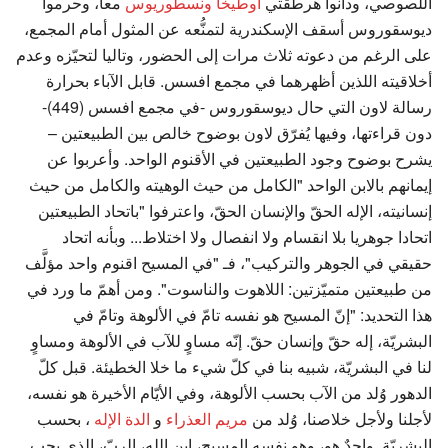
اللصوصي، ودانوا هرطقتي
اوطيخا
ونسطوريوس
معاً، وحرموا
ديوسقوروس أسقف الإسكندرية لتمنُّعه عن المثول أمام المجمع،
على الرغم من دعوته ثلاث مرات إلى الحضور، وتاليا لتحيّزه وعدم
أخلاقيته اللذين أظهرهما في مجمع افسس. قابل الآباء بحرارة
رسالة لاون التي حال ديوسقوروس -في مجمع افسس (449)-
دون قراءتها، وفيها يُفرّق لاون بوضوح خالص بين الطبيعتين –
يشرح بوضوح وجود الطبيعتين في الأقنوم الواحد. وأعربوا عن
إيمانهم بالابن الواحد "الكامل من حيث الوهيته والكامل من حيث
إنسانيته، الإله الحقّ والإنسان الحقّ، واعترفوا "باتحاد الطبيعتين
اتحادا جوهريا بلا انقسام ولا انفصال ولا اختلاط... وبأنه اتحاد
حقيقي في الجوهر والتركيب"، فـ "في المسيح اقنوم واحد مؤلَّف
من طبيعتين متميّزتين: اللاهوت والناسوت". ومن أهمّ ما ورد في
هذا التحديد: "إنّ المسيح هو نفسه تامّ في الألوهة وتامّ في
البشريّة، إله حقّ وإنسان حقّ. إنّه مساوٍ للآب في الألوهة ومساوٍ
لنا في البشريّة، شبيه بنا في كلّ شيء ما خلا الخطيئة. قبل كلّ
الدهور وُلد من الآب بحسب الألوهة، وفي الأيّام الأخيرة هو نفسه،
لأجلنا ولأجل خلاصنا، وُلد من
مريم العذراء
و
الدة الإله
، بحسب
البشريّة. واحدٌ هو، وهو نفسه المسيح، ابن الله، الربّ، الذي يجب