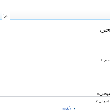
اقرأ
ا
حي
ي ٢.
سيحي»
الأيقونة