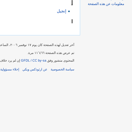
إ
معلومات عن هذه الصفحة
إنجيل
ا
آخر تعديل لهذه الصفحة كان يوم ١٧ نوفمبر ٢٠٠٦، الساعة ٠٦:٠٧.
تم عرض هذه الصفحة ١١٬٤٦٦ مرة.
المحتوى منشور وفق
GFDL / CC by-sa
إن لم يرد خلاف 
سياسة الخصوصية
عن ارثوذكس ويكي
إخلاء مسؤولية