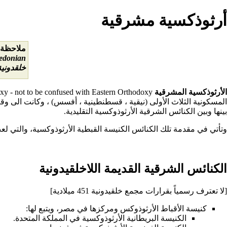
أرثوذكسية مشرقية
ملاحظة:
edonian)
خلقدونية
الأرثوذكسية المشرقية
Oriental Orthodoxy - not to be confused with Eastern Orthodoxy هو مصطلح يدلل به على العقيدة التي تؤمن بها كنائس مسيحية أرثوذوكسية شرقية، والتي لا تعترف إلا بشرعية
المسكونية
الثلاث الأولى (نيقية ، قسطنطينية ، أفسس) ، وكانت الى وق
بينها وبين
الكنائس الشرقية الأرثوذوكسية
التقليدية.
وتأتي في مقدمة تلك الكنائس
الكنيسة القبطية الأرثوذوكسية
، والتي لع
الكنائس الشرقية القديمة اللاخلقيدونية
[لا تعترف رسمياً بقرارات مجمع خلقيدونية 451 ميلادية]
كنيسة الأقباط الأرثوذوكس
ومركزها في
مصر
، ويتبع لها:
الكنيسة البريطانية الأرثوذوكسية
في
المملكة المتحدة
.