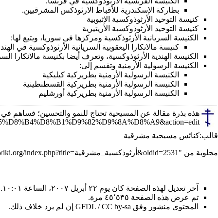
الكنيسة الفرنسية الأرثوذوكسية
في
فرنسا
.
بطاركة الإسكندرية للأقباط الارثوذكس المشرقيين
.
كنيسة التوحيد الأرثوذوكسية الإثيوبية
كنيسة التوحيد الأرثوذوكسية الأريتيرية
الكنيسة السريانية الأرثوذكسية
ومركزها في
سوريا
، ويتبع لها:
كنيسة مالانكارا اليعقوبية السريانية الأرثوذوكسية
في
الهند
.
الكنيسة الهندية الأرثوذوكسية
، وتعرف أيضا بكنيسة مالانكارا السر
الكنيسة الرسولية الأرمنية
وتقسم إلى:
الكنيسة الرسولية الأرمنية بطريركية كيليكية
الكنيسة الرسولية الأرمنية بطريركية القسطنطينية
الكنيسة الرسولية الأرمنية بطريركية أورشليم
هذه
بذرة
مقالة عن المسيحية تحتاج
للنمو
والتحسين؛ فساهم في
قالب:كنائس مسيحية مشرقية
مجلوبة من "
https://ar.orthodoxwiki.org/index.php?title=أرثوذكسية_مشرقية&oldid=2531
آخر تعديل لهذه الصفحة كان يوم ٢٢ أبريل ٢٠٠٧، الساعة ١٠:٠١.
تم عرض هذه الصفحة ٤٥٬٥٣٥ مرة.
المحتوى منشور وفق
GFDL / CC by-sa
إن لم يرد خلاف ذلك.