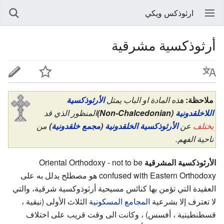
ارثوذكس ويكي
أرثوذكسية مشرقية
ملاحظة:
هذه المادة او الباب يمثل
الأرثوذكسية
اللاخلقدونية
(Non-Chalcedonian)
المنظور الذي قد
يختلف
عن
الأرثوذكسية الخلقدونية
(
مجمع خلقدونية
)
من
ناحية الفهم.
الأرثوذكسية المشرقية
Oriental Orthodoxy - not to be
confused with Eastern Orthodoxy هو مصطلح يدلل به على
العقيدة التي تؤمن بها كنائس مسيحية أرثوذوكسية شرقية، والتي
لا تعترف إلا بشرعية
المجامع المسكونية
الثلاث الأولى (نيقية ،
قسطنطينية ، أفسس) ، وكانت الى وقت قريب على اختلاف