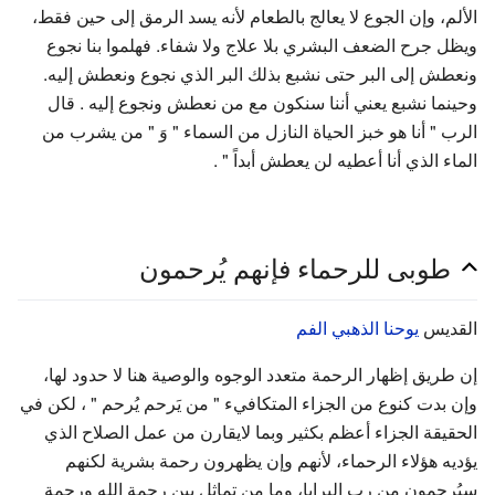
الألم، وإن الجوع لا يعالج بالطعام لأنه يسد الرمق إلى حين فقط،
ويظل جرح الضعف البشري بلا علاج ولا شفاء. فهلموا بنا نجوع
ونعطش إلى البر حتى نشبع بذلك البر الذي نجوع ونعطش إليه.
وحينما نشبع يعني أننا سنكون مع من نعطش ونجوع إليه . قال
الرب " أنا هو خبز الحياة النازل من السماء " وَ " من يشرب من
الماء الذي أنا أعطيه لن يعطش أبداً " .
طوبى للرحماء فإنهم يُرحمون
القديس
يوحنا الذهبي الفم
إن طريق إظهار الرحمة متعدد الوجوه والوصية هنا لا حدود لها،
وإن بدت كنوع من الجزاء المتكافيء " من يَرحم يُرحم " ، لكن في
الحقيقة الجزاء أعظم بكثير وبما لايقارن من عمل الصلاح الذي
يؤديه هؤلاء الرحماء، لأنهم وإن يظهرون رحمة بشرية لكنهم
سيُرحمون من رب البرايا، وما من تماثل بين رحمة الله ورحمة