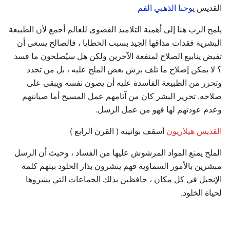
القديس
يوحنا الذهبي الفم
يلمح الرب هنا إلى أهمية التلاميذ القصوى للعالم أجمع لأن الطبيعة
البشرية فقدات مذاقها الجيد بسبب الخطايا ، فالصالح يسعى أن
تفيض ينابيع الصلاح لمنفعة الآخرين ولكن هل سيُصلحون ما فسد
؟ لا يمكن إصلاح ما تلف برش بعض الملح عليه ، بل من تجدد
وتحرر من الطبيعة الفاسدة عليه أن يصون نفسه ويبقى على
صلاحه. تحرير البشر كان من آثامهم عمل المسيح أما صيانتهم
وعدم عودتهم لها فهو من عمل الرسل.
القديس هيلاريون
أسقف بواتييه ( القرن الرابع )
الملح يمنع المواد المرشوش عليها من الفساد ، وحيث أن الرسل
مبشرين بالأمور السماوية فهم ينشرون بذار الخلود ببثهم كلمة
الإنجيل في كل مكان ، حافظين بذلك الجماعات التي بشروها
لحياة الخلود.