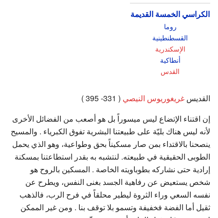
الكراسي الخمسة القديمة
روما
القسطنطينية
الإسكندرية
أنطاكية
القدس
القديس
غريغوريوس النيصي
( 331- 395 )
إن اقتناء الإتضاع ليس ميسوراً بل هو أصعب من الفضائل الأخرى
لأنه ليس هناك بليّة على طبيعتنا البشرية تفوق الكبرياء . والمسيح
ينصحنا بالاقتداء بمن صار مسكيناً بحق وطواعية، وهو الذي يحمل
الطوبى الحقيقية في طبيعته. لنتشبه به بقدر استطاعتنا بمسكنة
إرادية حتى نشاركه بطوباويته الخاصة . المسكين بالروح هو
شخص يستعيض عن رفاهية الجسد بغنى النفس، ويطرح عن
نفسه السعي وراء الثروة ليطير محلقاً في فرح الرب، فالذهب
ثقيل أما الفضة فخفيفة وتسمو بلا توقف بنا . ومن غير الممكن