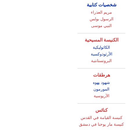
شخصيات كتابية
مريم العذراء
الرسول بولس
النبي موسى
الكنيسة المسيحية
الكاثوليكية
الأرثوذوكسية
البروتستانتية
هرطقات
شهود يهوه
المورمون
الآريوسية
كنائس
كنيسة القيامة في القدس
كنيسة مار يوحنا في دمشق