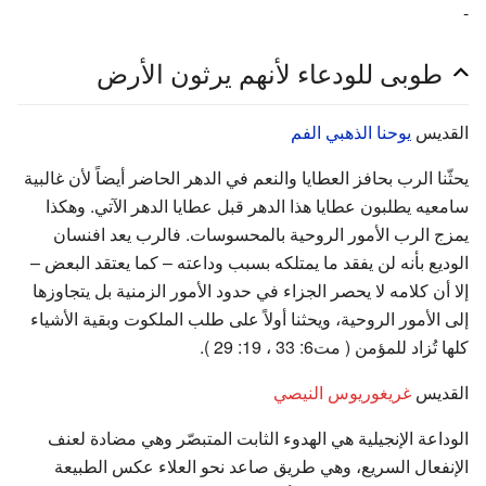
-
طوبى للودعاء لأنهم يرثون الأرض
القديس
يوحنا الذهبي الفم
يحثّنا الرب بحافز العطايا والنعم في الدهر الحاضر أيضاً لأن غالبية
سامعيه يطلبون عطايا هذا الدهر قبل عطايا الدهر الآتي. وهكذا
يمزج الرب الأمور الروحية بالمحسوسات. فالرب يعد افنسان
الوديع بأنه لن يفقد ما يمتلكه بسبب وداعته – كما يعتقد البعض –
إلا أن كلامه لا يحصر الجزاء في حدود الأمور الزمنية بل يتجاوزها
إلى الأمور الروحية، ويحثنا أولاً على طلب الملكوت وبقية الأشياء
كلها تُزاد للمؤمن ( مت6: 33 ، 19: 29 ).
القديس
غريغوريوس النيصي
الوداعة الإنجيلية هي الهدوء الثابت المتبصّر وهي مضادة لعنف
الإنفعال السريع، وهي طريق صاعد نحو العلاء عكس الطبيعة