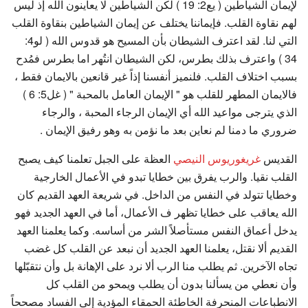
لإيمان الشياطين ( يع2: 19 ) لكن الشياطين لا يعاينون الله إذ ليس
لهم نقاوة القلب. فإيماننا يختلف عن إيمان الشياطين بنقاوة القلب
التي لنا. لقد اعترف الشيطان بأن المسيح هو قدوس الله ( لو4:
34 ) واعترف بذلك بطرس، لكن الشيطان انتُهر اما بطرس فمُدح
بسبب اختلاف القلب. فلنميز أنفسنا إذاً غير قانعين بالايمان فقط ،
فالايمان المطهر للقلب هو " الإيمان العامل بالمحبة " ( غل5: 6 )
الذي يترجى مواعيد الله أي الإيمان الرجاء المحبة ، والرجاء
ضروري ما دمنا لم نعاين بعد ما نؤمن به وهو رفيق الإيمان .
القديس
غريغوريوس النيصي
العظة على الجبل تعلمنا كيف يصبح
القلب نقيا. والرب يفرق بين خطايا تبدو في الأعمال الخارجية
وخطايا تتولد في النفس من الداخل. في شريعة العهد القديم كان
الله يعاقب على خطايا تظهر ف الأعمال، أما في العهد الجديد فهو
يدخل أعماق النفس مستأصلاً الشر من أساسه. وكما يعلمنا العهد
القديم ألا نقتل، يعلمنا العهد الجديد أن نبعد عن القلب كل غضب
تجاه الآخرين. ثم يطلب منا الرب ألا نرد على الإهانة بل وأن نتقبّلها
وأن نعطي من يسألنا بدون أن يطلب ويمحو من القلب كل
الانطباعات المنحرفة الخاطئة الحمقاء المؤدية إلى الفساد مصححاً