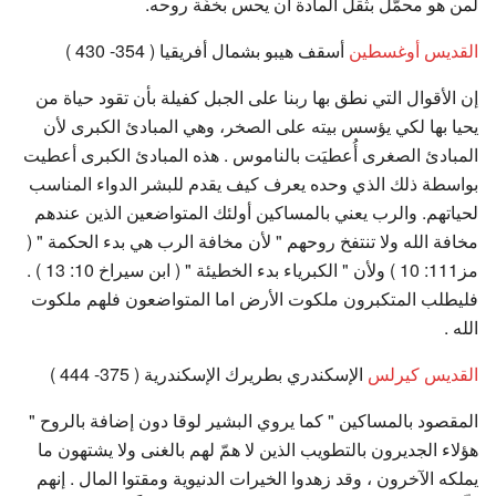
لمن هو محمّل بثقل المادة أن يحس بخفّة روحه.
القديس أوغسطين
أسقف هيبو بشمال أفريقيا ( 354- 430 )
إن الأقوال التي نطق بها ربنا على الجبل كفيلة بأن تقود حياة من
يحيا بها لكي يؤسس بيته على الصخر، وهي المبادئ الكبرى لأن
المبادئ الصغرى أُعطيَت بالناموس . هذه المبادئ الكبرى أعطيت
بواسطة ذلك الذي وحده يعرف كيف يقدم للبشر الدواء المناسب
لحياتهم. والرب يعني بالمساكين أولئك المتواضعين الذين عندهم
مخافة الله ولا تنتفخ روحهم " لأن مخافة الرب هي بدء الحكمة " (
مز111: 10 ) ولأن " الكبرياء بدء الخطيئة " ( ابن سيراخ 10: 13 ) .
فليطلب المتكبرون ملكوت الأرض اما المتواضعون فلهم ملكوت
الله .
القديس كيرلس
الإسكندري بطريرك الإسكندرية ( 375- 444 )
المقصود بالمساكين " كما يروي البشير لوقا دون إضافة بالروح "
هؤلاء الجديرون بالتطويب الذين لا همّ لهم بالغنى ولا يشتهون ما
يملكه الآخرون ، وقد زهدوا الخيرات الدنيوية ومقتوا المال . إنهم