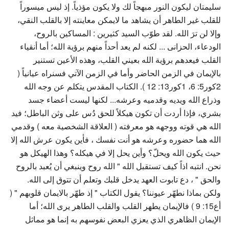
سليمتان ليكون النور مبهجاً لك ولا يكون مؤذياً. إذ ليس ميسوراً
للقلب غير الطاهر أن يشاهد ما لايمكن معاينته إلا بالقلب النقي،
وإلا لن ترَ الله. لقد طوّب السيد كثيرين : المساكين بالروح،
الودعاء، الحزانى ... لكنه لم يعد أحداً منهم برؤية الله؛ أما أنقياء
القلب فيعدهم برؤية الله بعيني القلب، وهذه الأعين تستنير
بالإيمان في الزمن الحاضر وأما في الزمن الآتي فسنراه عيانياً (
2كور5: 6، 1كور13: 12 ). الكتاب المقدس يتكلم عن وجه الله
وذراع الله ويديه وقدميه وعرشه... لكنها ليست أعضاء جسد
بشري، فإذا أردت أن تكون هيكلاً للحق دُس على وثن الباطل؛ فيد
الله هي قوته ووجهه هو معرفته ( العلاقة الشخصية معه ) وقدمي
الله هما حضوره وعرشه هو أنت نفسك ، فأين يكون عرش الله إلا
حيث يكون الله ويحلّ؟ وأين يحل إلا في هيكله؟ وهذا الهيكل هو
نحن. انتبه اذاً كيف تستقبل الله " الله روح وينبغي أن يُعبد بالروح
والحق " ، دع تابوت العهد يدخل قلبك وتعلم أن تتوق إلى الله.
ولكن بماذا نطهّر عيوننا؟ يقول الكتاب " إذ طهّر بالايمان قلوبهم " (
أع15: 9 ) فالإيمان يطهر القلب والقلب الطاهر يرى الله؛ أما
الإيمان الظاهري الذي يعزي البعض نفوسهم به إنما هو مماثل