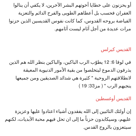
أو يحزنون على خطايا أخوتهم البشر الآخرين، لا يكفي أن ينالوا
الغفران فحسب بل أعطاهم الطوبى والفرح الدائم والتعزية
الفياضة بروحه القدوس، كما كانت نفوس القديسين الذين حزنوا
مرات عديدة من أجل آثام ليست آثامهم.
القديس كيرلس
في لوقا 6: 12 يطوّب الرب الباكين، والباكين بنظر الله هم الذين
يذرفون الدموع ليتخلصوا من بقية الأمور الدنيوية المعيقة
لانطلاقتهم الروحية " كثيرة هي شدائد الصديقين ومن جميعها
ينجيهم الرب " ( مز33: 19 )
القديس أوغسطين
إن أولئك التائبين إلى الله يفقدون أشياء اعتادوا عليها وعزيزة
عليهم، وسيكابدون حزناً ما إلى ان تحل فيهم محبة الأبديات، لكنهم
سيتعزون بالروح القدس.