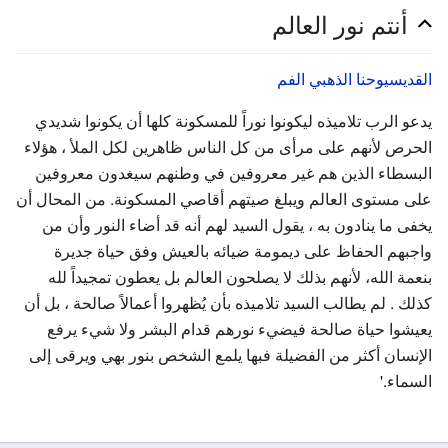
أنتم نور العالم
القديسيوحنا الذهبي الفم
يدعو الرب تلاميذه ليكونوا نوراً للمسكونة كلها أن يكونوا شديدي
الحرص لأنهم على مرأى من كل الناس ظاهرين لكل الملأ ، هؤلاء
البسطاء الذين هم غير معروفين في وطنهم سيغدون معروفين
على مستوى العالم ويبلغ صيتهم أقاصي المسكونة. من المحال أن
يخفى ما ينادون به ، يقول السيد لهم أنه قد أضاء النور وأن من
واجبهم الحفاظ على ديمومة ضيائه بالعيش وفق حياة جديرة
بنعمة الله، لأنهم بذلك لا يصلحون العالم بل يعطون تمجيداً لله
كذلك . لم يطالب السيد تلاميذه بأن يُظهروا أعمالاً صالحة ، بل أن
يعيشوا حياة صالحة فيضيء نورهم قدام البشر ولا شيء يرفع
الإنسان أكثر من الفضيلة فبها يلمع الشخص بنور بهي ويرقى إلى
السماء.'