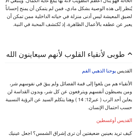
الحالة فهو ينال أعظم التطويب لأنه بها يبلغ غاية الكمال. وينبغي ألا
يُنظر إلى هذه الوصية بشكل مادي، فمن لم يتمكن أن يمنح إحساناً
لضيق المعيشة ليس أدنى منزلة في حياته الداخلية ممن تمكن أن
يعبر عن عطفه بالأعمال الظاهرة، إذ تُكتشف المحبة في النية.
طوبى لأنقياء القلوب لأنهم سيعاينون الله
القديس
يوحنا الذهبي الفم
الأنقياء هم من بلغوا إلى قمة الفضائل ولم يبقَ في نفوسهم شر،
ومن يضبطون أنفسهم ويترفعون عن كل شر، وبدون القداسة لن
يعاين أحد الرب ( عبر12: 14 ) وهنا يتكلم السيد عن الرؤية النسبية
حسب احتمال الإنسان.
القديس أوغسطين
كيف تريد بعينين ضعيفتين أن ترى إشراق الشمس؟ اجعل عينيك