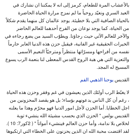
بالأعشاب المرة للطعام، كرمز إلى انه لا يمكننا ان نشارك في
العيد السري ونعيّد روحياً ما لم نمزج مرارة الحياة الحاضرة
بالحياة الصافية التي بلا خطيئة. يوجد عالمان كل منهما يقدم شكلاً
من الحياة، كما يوجد نوعان من الفرح أحدهما للعالم الحاضر
والآخر للعالم الآتي حيث رجاؤنا. ويطوّب السيد من يضع رجاءه في
الخيرات الحقيقية غير الفانية، فيقبل حزن هذه الدنيا العابر حارماً
نفسه من أفراحها ومسرّاتها منتظراً ومترجيّاً النعيم الأسمى
والتعزية التي هي هبة الروح القدس المعطى لنا بنعمة الرب يسوع
المسيح له المجد.
القديس
يوحنا الذهبي الفم
لا يغبّط الرب أولئك الذين يعيشون في غم وفقر وحزن هذه الحياة
، رغم أن كل الناس يدعونهم بؤساء؛ بل هو يقصد المحزونين من
اجل الخطايا. أما الحزن لأجل امور الدنيا فهو محرّم وهذا ما يعلنه
القديس بولس " الحزن الذي بحسب مشيئة الله ينشيء توبة
لخلاص بلا ندامة، وأما حزن العالم فينشيء أمواتاً " ( 2كور7: 10 ).
لقد اقتضت محبة الله ان الذين يحزنون على الخطاء التي ارتكبوها