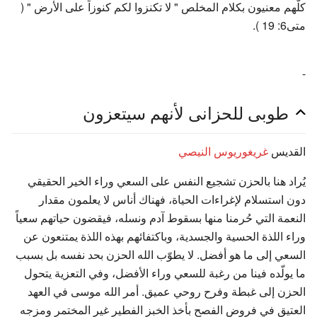
كلّهم معنيون بكلام المخلص " لا تكنزوا لكم كنوزاً على الأرض " (
متى6: 19 ).
-
طوبى للحزانى لأنهم سيتعزون
القديس
غريغوريوس النيصي
يُراد هنا بالحزن تشجيع النفس على السعي وراء الخير الحقيقي
دون استسلام لإغراءات الحياة، فهناك أناس لا يعلمون مقدار
النعمة التي حُرمنا منها بسقوط آدم ونسله، فيقضون حياتهم سعياً
وراء اللذة الحسية والجسدية، وباكتفائهم بهذه اللذة يمتنعون عن
السعي إلى ما هو أفضل. لا يطوّب الله الحزن بحد نفسه بل بسبب
ما يولّده فينا من رغبة للسعي وراء الأفضل، وفي التعزية يتحول
الحزن إلى غبطة وفرح روحي عميق. أمر الله موسى في العهد
العتيق في فروض الفصح بأخذ الخبز الفطير غير المختمر ومزجه