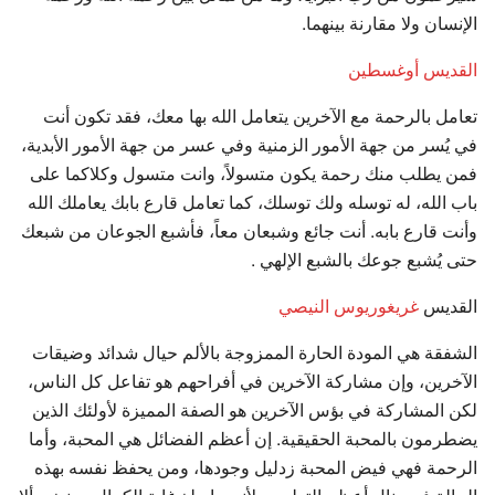
الإنسان ولا مقارنة بينهما.
القديس أوغسطين
تعامل بالرحمة مع الآخرين يتعامل الله بها معك، فقد تكون أنت
في يُسر من جهة الأمور الزمنية وفي عسر من جهة الأمور الأبدية،
فمن يطلب منك رحمة يكون متسولاً، وانت متسول وكلاكما على
باب الله، له توسله ولك توسلك، كما تعامل قارع بابك يعاملك الله
وأنت قارع بابه. أنت جائع وشبعان معاً، فأشبع الجوعان من شبعك
حتى يُشبع جوعك بالشبع الإلهي .
القديس
غريغوريوس النيصي
الشفقة هي المودة الحارة الممزوجة بالألم حيال شدائد وضيقات
الآخرين، وإن مشاركة الآخرين في أفراحهم هو تفاعل كل الناس،
لكن المشاركة في بؤس الآخرين هو الصفة المميزة لأولئك الذين
يضطرمون بالمحبة الحقيقية. إن أعظم الفضائل هي المحبة، وأما
الرحمة فهي فيض المحبة زدليل وجودها، ومن يحفظ نفسه بهذه