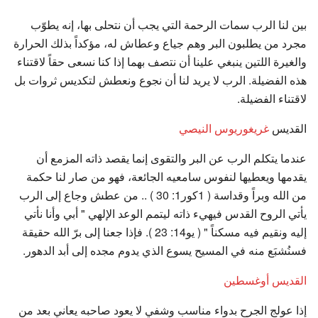
بين لنا الرب سمات الرحمة التي يجب أن نتحلى بها، إنه يطوّب
مجرد من يطلبون البر وهم جياع وعطاش له، مؤكداً بذلك الحرارة
والغيرة اللتين ينبغي علينا أن نتصف بهما إذا كنا نسعى حقاً لاقتناء
هذه الفضيلة. الرب لا يريد لنا أن نجوع ونعطش لتكديس ثروات بل
لاقتناء الفضيلة.
القديس
غريغوريوس النيصي
عندما يتكلم الرب عن البر والتقوى إنما يقصد ذاته المزمع أن
يقدمها ويعطيها لنفوس سامعيه الجائعة، فهو من صار لنا حكمة
من الله وبراً وقداسة ( 1كور1: 30 ) .. من عطش وجاع إلى الرب
يأتي الروح القدس فيهيء ذاته ليتمم الوعد الإلهي " أبي وأنا نأتي
إليه ونقيم فيه مسكناً " ( يو14: 23 ). فإذا جعنا إلى برّ الله حقيقة
فسنُشبَع منه في المسيح يسوع الذي يدوم مجده إلى أبد الدهور.
القديس أوغسطين
إذا عولج الجرح بدواء مناسب وشفي لا يعود صاحبه يعاني بعد من