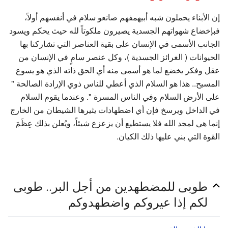
إن الأبناء يحملون شبه أبيهمفهم صانعو سلام في أنفسهم أولاً،
فبإخضاع شهواتهم الجسدية يصيرون ملكوتاً لله حيث يحكم ويسود
الجانب الأسمى في الإنسان على بقية العناصر التي تشاركنا بها
الحيوانات ( الغرائز الجسدية )، وكل عنصر سامٍ في الإنسان من
عقل وفكر يخضع لما هو أسمى منه أي الحق ذاته الذي هو يسوع
المسيح.. هذا هو السلام الذي أعطي للناس ذوي الإرادة الصالحة "
على الأرض السلام وفي الناس المسرة ". وعندما يقوم السلام
في الداخل ويرسخ فإن أي اضطهادات يثيرها الشيطان من الخارج
إنما هي لمجد الله فلا يستطيع أن يزعزع شيئاً، ويُعلن بذلك عِظَمَ
القوة التي بني عليها ذلك الكيان.
طوبى للمضطهدين من أجل البر.. طوبى
لكم إذا عيروكم واضطهدوكم