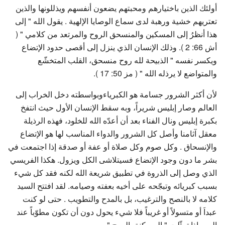
أولئك الذين باختيارهم ومحبتهم يضعون أنفسهم ويذللونها والذين
تعتريهم خشية ورهبة لدى سماع الوصايا الإلهية . يقول الله " إلى
هذا أنظرُ إلى المسكين والمنسحق الروح والمرتعد من كلامي " (
أش 66: 2 ). وذلك الإنسان الذي ينزل إلى أقصى حدود الإتضاع
ويكسر نفسه " الذبيحة لله روح منسحق، القلب المتخشّع
والمتواضع لا يرذله الله " ( مز 50: 17 ).
لأن أكثر الشرور جسامة هو الكبرياءوبواسطته دخل الخراب إلى
العالم وصار إبليس شريراً، وبه سقط الإنسان الأول حيث انتفخ
بكبرة إبليس ونال الفناء بعد أن أعدّه الله للخلود، فهذه الرذيلة
معقل آثامنا وأصل كل الشرور والدواء المناسب لها هو الإتضاع
والإنسحاق . وكل صوم وكل صلاة أو عفة أو صدقة إذا اجتمعت في
بشر ما دون وجود الإتضاع فسيتلاشى الكل ويزول. هكذا الفريسي
الذي وصل إلى الذروة في تطبيق شريعة الله لكنه فقد كل شيء
بسبب كبريائه وتبجّحه على أخيه بعفته وصيامه. لقد افتتح السيد
كلامه لا بالنصح والترغيب، بل بالمدح والتطويب . حتى لو كنت
عبداَ أو متسولاً أو غريباً فلا شيء يحول دون أن تكون مطوّباً عند
الرب إذا تمثّلت " المسكنة بالروح " ...