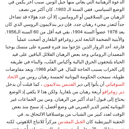
الدعوة الرهبانية التي يعاني منها جبل آثوس. سبب آخر يكمن في
الوضع السياسي. ففي السنة الـ 1903، كان أكثر من نصف
الرهبان من السلافيين أو الرومانيين، إلا أن عدد هؤلاء قد تضاءل
جداً لتعذر مجيء رهبان جدد. فإن دير بندلايمون الروسي الذي كان
يعد 1978 عضواً السنة 1904، بقي فيه أقل من 60 السنة الـ1956.
والأبنية الضخمة التابعة لدير زوغرافو البلغاري أضحت عملياً
فارغة. أحد الزوار الذين عرّجوا منذ فترة قصيرة على منسك يوحنا
المعمدان الروماني وجد بعض الرهبان القلائل الباقين على قيد
الحياة يلتحفون الخرق البالية وأكياس القنّب، والبناء في طريقه
إلى الخراب بسبب الحاجة للمال. في العام 1966، وبعد مفاوضات
طويلة، سمحت الحكومة اليونانية لخمسة رهبان روس من
الاتحاد
السوفياتي
أن يأتوا إلى دير
القديس بندلايمون
، كما قبلت أن يدخل
دير زوغرافو
أربعة رهبان من بلغاريا. ولكن هذا لا يكفي إذ الوضع
يحتاج إلى قبول أعداد أكبر من الرهبان. ومن بين الجماعات غير
اليونانية يُعتبر الدير الصربي في وضع أفضل، إذ سمح منذ بعض
الوقت لعدد كبير من الشباب من يوغسلافيا الالتحاق به. في
الحقبة البيزنطية كان
الجبل المقدس
مركزاً للانتاج اللاهوتي، لكنه
خسر هذا الدور الآن على أنه توجد بوادر للنهضة. ولقد أُعيد فتح