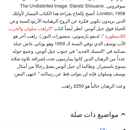
سوفروني, The Undistorted Image: Staretz Silouane.
London, 1958. أنصح بإلحاح بقراءة هذا الكتاب الممتاز لأولئك
الذين يريدون تكوين فكرة عن الروح الرهبانية الأرثوذكسية وعن
الحياة فوق جبل آثوس. انظر أيضاً كتاب "
الراهب سلوان والحرب
اللامنظورة
"، لديفو بارسوتي، منشورات النور.). راهب آخر هو
الأب يوسف الذي توفي السنة الـ 1959 وهو يوناني عاش حياة
نسكية في "المسك الجديد" في جنوب جبل آثوس، وجمع حوله
عدداً من الرهبان الذين كانوا يمارسون تحت إشرافه تلاوة
صلاة
يسوع
باستمرار. وطالما أن جبل آثوس يضمّ رجالاً من أمثال
يوسف وسلوان فإنه لن يتوانى قط عن رسالته." -انتهى النص-
وعدد الرهبان حالياًَ هو 2250 راهب.
مواضيع ذات صلة
معهد خالكي