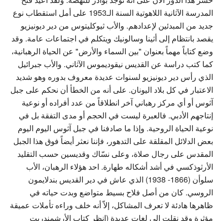
المدرسة الآثانية اللاهوتية السنة الـ1953 على أمل استقطاب نوع
جديد من المبدئين لإعدادهم. والأب ثيوكليتوس من دير ديونيزيو
يقصد بانتظام إلى أثينا وسالونيك ويتكلم في اجتماعات عامة. وقد
وضع كتاباً مهماً بعنوان "بين السماء والأرض" عن الحياة الرهبانية،
كما كتب دراسة عن القديس نيقوديموس الآثاني. والأب جبرائيل
الذي رأس دير ديونيزيو لسنوات عديدة معروف بدوره وهو شديد
الاعتبار في كل بلاد اليونان. على أنه من الخطأ أن نحكم على جبل
آثوس أو أي مركز رهباني آخر انطلاقاً من عدد أفراده أو نوعية
إنتاجهم الأدبي. فالعبرة ليست في الحجم أو مدى التفقة بل في
نوعية الحياة الروحية. وإذا ما صادفنا في جبل آثوس اليوم اليوم
بعض الدلائل المقلقة على التدهور، فإننا نعثر أيضاً فوق هذا الجبل
المقدس على رجال صلاة، وعلى نسّاك وقديسين حسب التقليد
الأرثوذكسي في أشد أشكاله طهارة. احد هؤلاء الرهبان، الأب
سلوأن (1866- 1938) الذي عاش في دير القديس بندلايمون
الروسي. كان من أصل فلاح بسيط متواضع وبدت حياته في
ظاهرها هادئة لا تعرف المشاكل، إلاّ أنه خلف وراءه تأملات عميقة
مؤثرة وقد نقلت إلى لغات عديدة (انظر كتاب الأرشمندريت