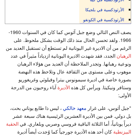
الأرثوذكسية في بلجيكا
الأرثوذكسية في الكونغو
يصف النص التالي وضع جبل آثوس كما كان في السنوات 1960-
1966. ولقد تحسن الحال منذ ذلك الوقت بشكل ملحوظ. على
الرغم من أن الاديرة غير اليونانية لم تستطع أن تستقبل العديد من
الرهبان
الجدد، فقد شهدت الاديرة اليونانية ازدياداً مثيراً في عدد
ونوعية رهبانها. وتجدر الملاحظة أن العديد من هؤلاء الرهبان
موهوب وعلى مستوى من الثقافة عال وتلاحظ هذه النهضة
بصورة خاصة في اديرة سيمونوس بيترا وفيلوثي وغريغوريو
وستافر ونيكيتا. ويرأس كل هذه
الأديرة
آباء روحيون من الدرجة
الأولى:
"جبل أثوس، على غرار
معهد خالكي
، ليس ذا طابع يوناني بحت،
بل دولي. فمن بين الأديرة العشرين الرئيسية هناك سبعة عشر
ديراً يونانياً، أما الثلاثة الباقية فروسي وصربي وبلغاري. في
الحقبة
البيزنطية
كان أحد هذه الأديرة جورجياً كما وُجدت أيضاً أديرة