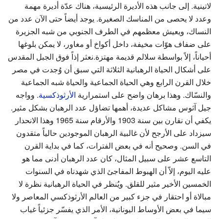
لاتينية. إلى جانب هذه الأديرة الرئيسية، هناك عدّة أديرة مهمة
وعدد لا يحصى من المناسك الصغيرة. يوجد أيضاً حتى الآن عدد من
النساك، ويعيش معظمهم في الطرف الجنوبي من شبه الجزيرة
على ضفاف هوّات مخيفة، داخل أكواخ أو مغاور، لا يمكن بلوغها
أحياناً، إلاً بواسطة سلالم قديمة مهتزة.نعثر إذاً فوق الجبل المقدس
على أشكال الحياة الرهبانية الثلاثة التي سبق أن وُجدت في مصر
خلال القرن الرابع وهي الحياة الجماعية والحياة شبه الجماعية
والنسّاك. وهذا برهان واضح على استمرارية
الأرثوذكسية
. وواجه
جيل آثوس مشاكل عديدة، أهمها تضاؤل عدد الرهبان بشكل مثير.
يكفي أن نقارن بين سنة 1903 والأرقام سنة 1965 وهذا الانحدار
سيزداد على الأرجح لأن غالبية الرهبان الموجودين حالياً متقدون
في السن. وصحيح أنه في بعض الفترات، كما في بداية القرن
التاسع عشر على سبيل المثال، كان عدد الرهبان أدنى مما هو
عليه اليوم، إلاّ أن الهبوط المفاجئ الذي شهدناه في السنوات
الخمسين الأخير مثير للقلق. ويُنظر في الحياة الرهبانية نظرة لا
مبالاة أو احتقار في جزء كبير من العالم الأرثوذكسي المعاصر ولا
سيما في بعض الأوساط اليونانية، الأمر الذي يفسّر جزئياً غياب