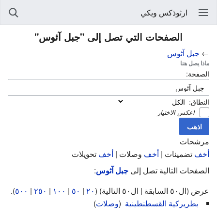
ارثوذكس ويكي
الصفحات التي تصل إلى "جبل آثوس"
←
جبل آثوس
ماذا يصل هنا
الصفحة:
النطاق:
اعكس الاختيار
مرشحات
أخف
تضمينات |
أخف
وصلات |
أخف
تحويلات
الصفحات التالية تصل إلى
جبل آثوس
:
عرض (ال٥٠ السابقة | ال٥٠ التالية) (
٢٠
|
٥٠
|
١٠٠
|
٢٥٠
|
٥٠٠
).
بطريركية القسطنطينية
‏
(
وصلات
)