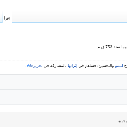
اقرأ
ا
 753 ق.م.
اج
للنمو
والتحسين؛ فساهم في
إثرائها
بالمشاركة في
تحريرها
.