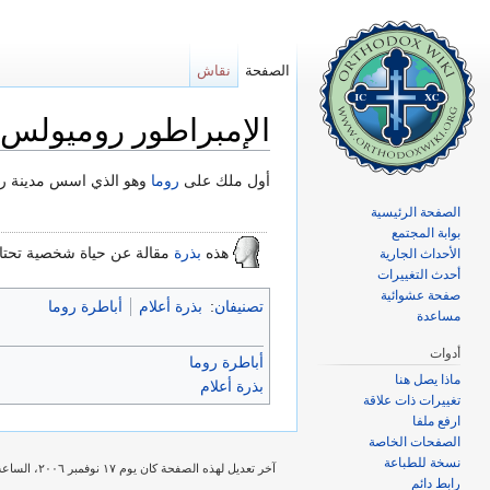
الصفحة
نقاش
الإمبراطور روميولس
اذهب إلى:
تصفح
،
ابحث
أول ملك على
روما
وهو الذي اسس مدينة روما سنة
الصفحة الرئيسية
بوابة المجتمع
هذه
بذرة
مقالة عن حياة شخصية تحت
الأحداث الجارية
أحدث التغييرات
صفحة عشوائية
تصنيفان
:
بذرة أعلام
أباطرة روما
مساعدة
أدوات
أباطرة روما
ماذا يصل هنا
بذرة أعلام
تغييرات ذات علاقة
ارفع ملفا
الصفحات الخاصة
نسخة للطباعة
آخر تعديل لهذه الصفحة كان يوم ١٧ نوفمبر ٢٠٠٦، الساعة ٠٥:٢٧.
رابط دائم