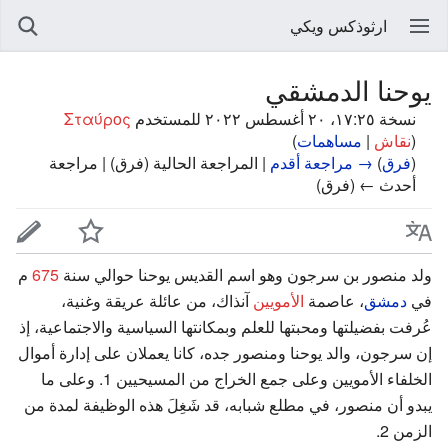
ارثوذكس ويكي
يوحنا الدمشقي
نسخة ١٧:٢٥، ٢٠ أغسطس ٢٠٢٢ للمستخدم
Σταύρος
(
نقاش
|
مساهمات
)
(
فرق
)
→ مراجعة أقدم
| المراجعة الحالية (فرق) | مراجعة
أحدث ← (فرق)
ولد منصور بن سرجون وهو اسم القديس يوحنا حوالي سنة
675
م
في
دمشق
، عاصمة
الأمويين
آنذاك، من عائلة عريقة وغنية،
عُرفت بفضيلتها ومحبتها للعلم وبمكانتها السياسية والاجتماعية، إذ
إن سرجون، والد يوحنا ومنصور جده، كانا يعملان على إدارة أموال
الخلفاء الأمويين وعلى جمع الخراج من المسيحيين 1. وعلى ما
يبدو أن منصور، في مطلع شبابه، قد شَغِلَ هذه الوظيفة لمدة من
الزمن 2.