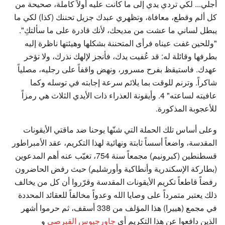
أجلي... لكي تردي يدي إلى ما كانت عليه أولاً كاملة، صحيحة من
كل ألم وقطع، معافاة، وتظهري عبدك جزيل تحننك (كذا) لكي ما
يبطل لساني ما عشت من مديحك، لأنك قادرة على ما سألتكِ".
"وللحين غفت عيناه فرأى المتحننة بشكلها وهيئتها ناظرة إليه
بطرفها وقائلة له: قد عُفيت يدك، فأنجز لإلهك نذرك، ولا تؤخر
عهدك. فاستيقظ بفرح مسرور، ونهض واقفاً على رجليه، مصلياً
شاكراً. وترنم للوقت بما يلائم سرعة إجابته في توسله وكما
عافيته لساعته" 4. وأيقونة العذراء ذات الأيدي الثلاث هي رمزاً
للأعجوبة المذكورة.
وعلى أساس تلك الحملة التي شنّها يوحنا ضد ماقتي الأيقونات
المقدسة، واضعاً أسساً ثابتة ونهائية لهذا التكريم، عقد الأمبراطور
قسطنطين (كبرونيم) مجمعاً سنة 754، تغيّب عنه أهم المدعوين
(بطاركة الإسكندرية وأنطاكية وأورشليم) حيث رفض الحاضرون
رفضاً قاطعاً تكريم الأيقونات المقدسة وقرّروا أن كل من يخالف
ذلك يعتبر متمرداً على وصايا الله وعدواً مخالفاً للعقائد المحددة
في مجمع (هييرا) هذا المؤلف من 338 أسقف، ثم حرموا أشهر
الذين دافعوا عن هذا التكريم أي
جاورجيوس القبرصي
و