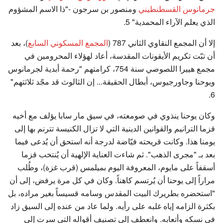
جرمانوس القسطنطيني
ومنصور بن سرجون -"ذا الاسم المشؤوم
الذي يعلم الآراء المحمدية" 5.
إلا أن المجمع النقاوي الثاني 787 (
المجمع المسكوني السابع
)، بعد
أن تبّت تكريم الأيقونات المقدسة، أعاد لهؤلاء المحرومين في
مجمع هييرا اللصوصي سنة 754، كرامتهم "رحمة أبدية لجرمانوس
ويوحنا وجاورجيوس، أبطال الحقيقة... إن الثالوث قد مجّد ثلاثتهم"
6.
وكان يوحنا ينذوي في صومعته، في سيق مار سابا يؤلف مع أخيه
قزما الترانيم والقوانين الدينية التي لا تزال الكنيسة تترنم بها إلى
يومنا هذا. وكانت قريحته فيّاضة لدرجة أنه استحق أن يُدعى فيما
بعد بـ "مجرى الذهب". ثم شاءت العناية الإلهية أن يُنتخب قزما
أسقفاً على مايوم، المعروفة اليوم بميلمس (قرب غزة)، وطُلب
مراراً إلى يوحنا أن يُرتسم كاهناً. وكان في كل مرة يرفض، إلى أن
"استحضره بطريرك البيت المقدس وسامه قسيساً بغير مراده، بل
بكثرة الزامه إياه غلبه على رأيه. ولما عاد من عنده إلى السيق زاد
في نسكه وأتعابه. وانعطف إلى تصنيف أقواله التي سرت إلى