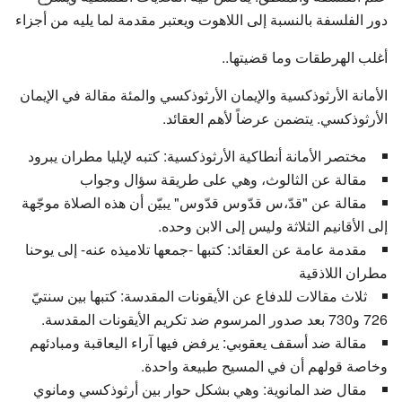
دور الفلسفة بالنسبة إلى اللاهوت ويعتبر مقدمة لما يليه من أجزاء
أغلب الهرطقات وما قضيتها..
الأمانة الأرثوذكسية والإيمان الأرثوذكسي والمئة مقالة في الإيمان
الأرثوذكسي. يتضمن عرضاً لأهم العقائد.
مختصر الأمانة أنطاكية الأرثوذكسية: كتبه لإيليا مطران يبرود
مقالة عن الثالوث، وهي على طريقة سؤال وجواب
مقالة عن "قدّ،س قدّوس قدّوس" يبيّن أن هذه الصلاة موجّهة
إلى الأقانيم الثلاثة وليس إلى الابن وحده.
مقدمة عامة عن العقائد: كتبها -جمعها تلاميذه عنه- إلى يوحنا
مطران اللاذقية
ثلاث مقالات للدفاع عن الأيقونات المقدسة: كتبها بين سنتيّ
726 و730 بعد صدور المرسوم ضد تكريم الأيقونات المقدسة.
مقالة ضد أسقف يعقوبي: يرفض فيها آراء اليعاقبة ومبادئهم
وخاصة قولهم أن في المسيح طبيعة واحدة.
مقال ضد المانوية: وهي بشكل حوار بين أرثوذكسي ومانوي