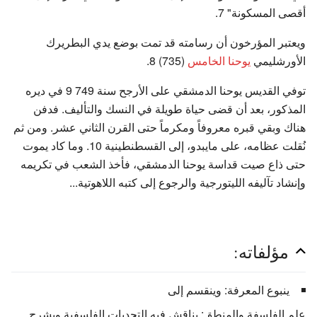
أقصى المسكونة" 7.
ويعتبر المؤرخون أن رسامته قد تمت بوضع يدي البطريرك
الأورشليمي
يوحنا الخامس
(735) 8.
توفي القديس يوحنا الدمشقي على الأرجح سنة 749 9 في ديره
المذكور، بعد أن قضى حياة طويلة في النسك والتأليف. فدفن
هناك وبقي قبره معروفاً ومكرماً حتى القرن الثاني عشر. ومن ثم
نُقلت عظامه، على مايبدو، إلى القسطنطينية 10. وما كاد يموت
حتى ذاع صيت قداسة يوحنا الدمشقي، فأخذ الشعب في تكريمه
وإنشاد تآليفه الليتورجية والرجوع إلى كتبه اللاهوتية...
مؤلفاته:
ينبوع المعرفة: وينقسم إلى
علم الفلسفة والمنطق: يناقش فيه التحديات الفلسفية ويشرح