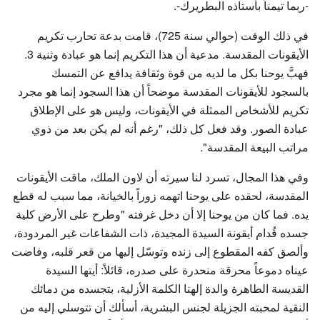
-ربما تيمناً بأستاذه البطريرك-.
في ذلك الوقت (حوالي سنة 725)، قامت بدعة تحارب تكريم
الأيقونات المقدسة. مدعية أن هذا التكريم إنما هو عبادة وثنية 3.
فهبَّ يوحنا بكل ما لديه من قوة وثقافة يدافع عن التمسك
بالسجود للأيقونات المقدسة موضحاً أن هذا السجود إنما هو مجرد
تكريم للأشخاص الممثلة في الأيقونات، وليس هو على الإطلاق
عبادة الصور. وقد فعل كل ذلك، "رغم أنه لم يكن بعد من ذوي
مراتب البيعة المقدسة".
وفي هذا المجال، تسرد لنا سيرته أن لاون الملك، ماقت الأيقونات
المقدسة، لحقده على يوحنا اتهمه زوراً بالخيانة، مما سبب له قطع
يده. فما كان من يوحنا إلا أن دخل غرفته "وطرح على الأرض كلية
جسده قُدام أيقونة السيدة المجيدة، ذات الشفاعات غير المردودة،
وألصق كفه المقطوع إلى زنده وتوسّل إليها من قعر قلبه، وفاضت
عيناه دموعاً محرقة منحدرة على صدره، قائلاً: أيتها السيدة
القديسة الطاهرة والدة إلهنا الكلمة الأزلية، بتجسده من دمائك
النقية لمحبته الجزيلة لجنس البشرية، أسألك أن تتوسلي إليه من