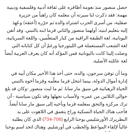
حصل منصور منذ نعومة أظافره على ثقافة أدبية وفلسفية ودينية
مهمة: فقد ذكرت لنا سيرته أن معلمه كان راهباً من جزيرة
صقلية، من أسرى الحرب اشتراه والده ثم حرّره (أعتقه) وعَهِدَ
إليه بتعليم ابنيه: أولهما منصور والثاني قزما ابنه بالتبني. وقد أتقن
اليونانية، لغة الطبقة الراقية من كبار المتعلّمين، واللغة السريانية،
لغة الشعب المستعملة في الليتورجيا ورغمّ أن كل كتاباته التي
وصلت إلينا كانت باليونانية فمن المؤكد أنه كان يعرف العربية أيضاً
لغة عائلته الأصلية.
وما أن توفيَ سرجون، والده، حتى أخذ هذا الأخير مكان أبيه في
إدارة أموال الدولة، بينما انتحل قزما معلّمه وقزما أخوه بالتبني
الحياة الرهبانية في سيق مار سابا. ثم ما لبث منصور -وكان قد بلغ
حوالي الثلاثين من عمره- ولأسباب نجهلها وقد تكون سياسية - أن
ترك مركزه والتحق بمعلمه قزما وبأخيه إلى سيق مار سابا أيضاً.
فأحب هناك الحياة النسكية وراح يتعمق في اللاهوت على يد
البطريرك الأورشليمي يوحنا الرابع (
706
-
734
) الذي كان يطلبه
غالباً لإلقاء المواعظ والخطب في أورشليم. وهناك اتخذ اسم يوحنا