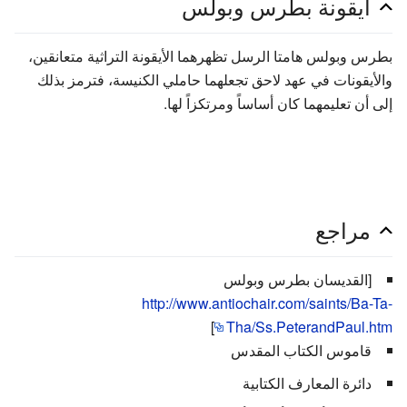
أيقونة بطرس وبولس
بطرس وبولس هامتا الرسل تظهرهما الأيقونة التراثية متعانقين،
والأيقونات في عهد لاحق تجعلهما حاملي الكنيسة، فترمز بذلك
إلى أن تعليمهما كان أساساً ومرتكزاً لها.
مراجع
[القديسان بطرس وبولس
http://www.antiochair.com/saints/Ba-Ta-
]
Tha/Ss.PeterandPaul.htm
قاموس الكتاب المقدس
دائرة المعارف الكتابية