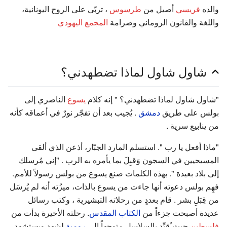
والده
فريسي
أصيل من
طرسوس
، تربّى على الروح اليونانية،
واللغة والقانون الروماني وصرامة
المجمع اليهودي
شاول شاول لماذا تضطهدني؟
"شاول شاول لماذا تضطهدني؟ " إنه كلام
يسوع
الناصري إلى
بولس على طريق
دمشق
. يُجيب بعد أن تفجّر نورٌ في أعماقه كأنه
من ينابيع سرية .
"ماذا أفعل يا رب ". استسلم المارد الجبّار، أذعن الذي ألقى
المسيحيين في السجون وَقبِلَ بما يأمره به الرب . "إني مُرسلك
إلى بلاد بعيدة ". بهذه الكلمات صنع يسوع من بولس رسولاً للأمم.
فهِم بولس دعوته أنها جاءت من يسوع بالذات، ميزُته أنه لم يُرسَل
من قِبَلِ بشر . قام بعددٍ من رحلاته التبشيرية ، وكتب رسائل
عديدة أصبحت جزءاً من
الكتاب المقدس
. رحلته الأخيرة بدأت من
فلسطين
حيث ُقيِّد بالسلاسل متوجهاً إلى
رومية
لشهد ويستشهد