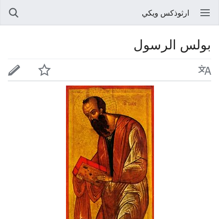
ارثوذكس ويكي
بولس الرسول