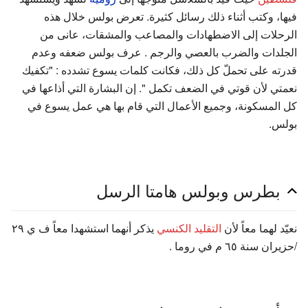
فيها، وكتب أثناء ذلك رسائل كثيرة. تعرض بولس خلال هذه
الرحلات إلى الاضطهادات والمصاعب والمشقات، عانى من
الجلدات والضرب بالعصي والرجم . عرف بولس ضعفه وعدم
قدرته على تحملّ كل ذلك، فكانت كلمات يسوع تشدده : "تكفيك
نعمتي لأن قوتي في الضعف تكمل ". إن البشارة التي أذاعها في
كل المسكونة، وجميع الأعمال التي قام بها هي عمل يسوع في
بولس.
بطرس وبولس هامتا الرسل
نعيّد لهما معاً لأن
التقليد الكنسي
يذكر أنهما استشهدا معاً ف ي ٢٩
/حزيران سنة ٦٥ م في روما .