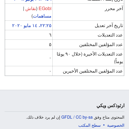
آخر محرر
EGobi
(
نقاش
|
مساهمات
)
تاريخ آخر تعديل
٢٢:٢٥، ١٤ مايو ٢٠٢٠
عدد التعديلات
٦
عدد المؤلفين المختلفين
٥
عدد التعديلات الأخيرة (خلال ٩٠ يومًا
٠
يوماً)
عدد المؤلفين المختلفين الأخيرين
٠
ارثوذكس ويكي
المحتوى متاح وفق
GFDL / CC by-sa
إن لم يرد خلاف ذلك.
الخصوصية
سطح المكتب