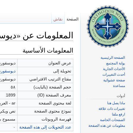
الصفحة
نقاش
المعلومات عن «ديوس
اذهب إلى:
تصفح
،
ابحث
المعلومات الأساسية
الصفحة الرئيسية
عرض العنوان
ديوسقورس
بوابة المجتمع
الأحداث الجارية
تحويلة إلى
ديوسقورس
أحدث التغييرات
مفتاح الترتيب الافتراضي
ديوسقورس
صفحة عشوائية
مساعدة
حجم الصفحة (بالبايت)
٥٨
معرف الصفحة (ID)
1899
أدوات
لغة محتوى الصفحة
ar - العربية
ماذا يصل هنا
تغييرات ذات علاقة
نموذج محتوى الصفحة
نص ويكي
ارفع ملفا
فهرسة الروبوتات
مسموح به
الصفحات الخاصة
معلومات عن هذه الصفحة
عدد التحويلات إلى هذه الصفحة
٠