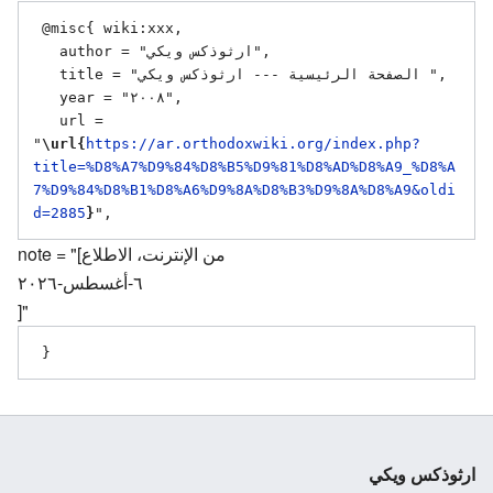
 @misc{ wiki:xxx,

   author = "ارثوذكس ويكي",

   title = "الصفحة الرئيسية --- ارثوذكس ويكي ",

   year = "٢٠٠٨",

   url = 
"
\url{
https://ar.orthodoxwiki.org/index.php?
title=%D8%A7%D9%84%D8%B5%D9%81%D8%AD%D8%A9_%D8%A
7%D9%84%D8%B1%D8%A6%D9%8A%D8%B3%D9%8A%D8%A9&oldi
d=2885
}
note = "[من الإنترنت، الاطلاع
٦-أغسطس-٢٠٢٦
]"
ارثوذكس ويكي