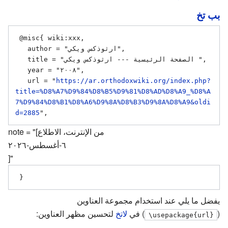
بب تخ
 @misc{ wiki:xxx,

   author = "ارثوذكس ويكي",

   title = "الصفحة الرئيسية --- ارثوذكس ويكي ",

   year = "٢٠٠٨",

   url = "
https://ar.orthodoxwiki.org/index.php?
title=%D8%A7%D9%84%D8%B5%D9%81%D8%AD%D8%A9_%D8%A
7%D9%84%D8%B1%D8%A6%D9%8A%D8%B3%D9%8A%D8%A9&oldi
d=2885
note = "[من الإنترنت، الاطلاع
٦-أغسطس-٢٠٢٦
]"
يفضل ما يلي عند استخدام مجموعة العناوين
(
) في
لاتخ
لتحسين مظهر العناوين:
\usepackage{url}