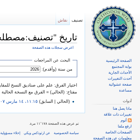
تصنيف
نقاش
تاريخ "تصنيف:مصطلحا
اعرض سجلات هذه الصفحة
اذهب إلى:
تصفح
،
ابحث
البحث عن المراجعات
الصفحة الرئيسية
بوابة المجتمع
من سنة (وأقدم):
الأحداث الجارية
أحدث التغييرات
صفحة عشوائية
اختيار الفرق: علم على صناديق النسخ للمقار
مساعدة
مفتاح: (الحالي) = الفرق مع النسخة الحالية
أدوات
(الحالي | السابق)
١١:١٥، ١٤ مارس ٢٠٠٧
ماذا يصل هنا
تغييرات ذات علاقة
أتوم
تم عرض هذه الصفحة ١١٬١٧٨ مرة.
ارفع ملفا
الصفحات الخاصة
سياسة الخصوصية
عن ارثوذكس ويكي
إخلاء مسؤولية
معلومات عن هذه الصفحة