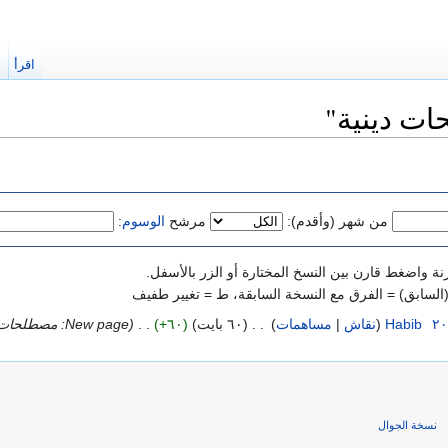
اقرأ
ا
ت دينية"
من شهر (وأقدم):
مرشح
الوسوم
:
نة واضغط قارن بين النسخ المختارة أو الزر بالأسفل.
 (السابق) = الفرق مع النسخة السابقة، ط = تغيير طفيف
‏
Habib
(
نقاش
|
مساهمات
)
‏
. .
(٦٠ بايت)
(+٦٠)
‏
. .
(New page: مصطلحات دينية أو مصطلحات لاهوتية)
نسخة الجوال