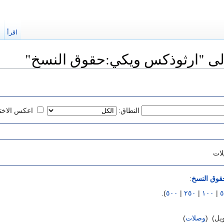
اقرأ
ا
لى "ارثوذكس ويكي:حقوق النسخ"
النطاق:
اعكس الاختي
لات
قوق النسخ
:
).
٥٠٠
|
٢٥٠
|
١٠٠
|
٥
ل) ‏
(
وصلات
)