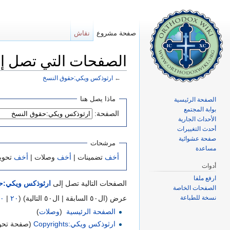
صفحة مشروع
نقاش
الصفحات التي تصل إ
←
ارثوذكس ويكي:حقوق النسخ
اذهب إلى:
تصفح
،
ابحث
ماذا يصل هنا
الصفحة الرئيسية
بوابة المجتمع
الصفحة:
الأحداث الجارية
أحدث التغييرات
صفحة عشوائية
مرشحات
مساعدة
أخف
تضمينات |
أخف
وصلات |
أخف
تحوي
أدوات
ارفع ملفا
الصفحات التالية تصل إلى
ارثوذكس ويكي:ح
الصفحات الخاصة
نسخة للطباعة
عرض (ال٥٠ السابقة | ال٥٠ التالية) (
٢٠
|
٠
الصفحة الرئيسية
‏
(
وصلات
)
ارثوذكس ويكي:Copyrights
(صفحة تحوي