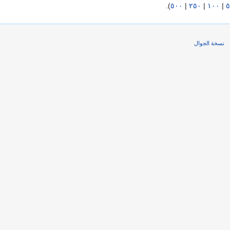
).
٥٠٠
|
٢٥٠
|
١٠٠
|
٥
نسخة الجوال