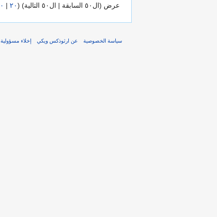
عرض (ال٥٠ السابقة | ال٥٠ التالية) (
٢٠
|
٠
سياسة الخصوصية
عن ارثوذكس ويكي
إخلاء مسؤولية