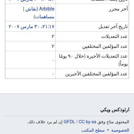
آخر محرر
Arbible
(
نقاش
|
مساهمات
)
تاريخ آخر تعديل
٢١:١٧، ٣٠ مارس ٢٠٠٧
عدد التعديلات
٢
عدد المؤلفين المختلفين
٢
عدد التعديلات الأخيرة (خلال ٩٠ يومًا
٠
يوماً)
عدد المؤلفين المختلفين الأخيرين
٠
ارثوذكس ويكي
المحتوى متاح وفق
GFDL / CC by-sa
إن لم يرد خلاف ذلك.
الخصوصية
سطح المكتب