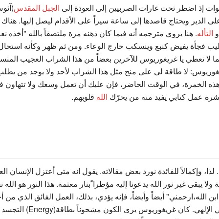
ات إذ اضطر تحت غارات الصربيين إلى العودة إلى
الجبل المقدس
(آثو
و على الدير ويحتاج قاصدها إلى ساعة سيراً على الأقدام ليصل إليها. 
التأله
. هنا يروي مترجمه أنه فيما كان ذهنه مرة ملتصقاً بالله "أخذه ن
 الحليب فجأة يفيض كنبع وينسكب خارج الوعاء. ومن ثم ظهر وكأنه استح
 لا تعطي يا غريغوريوس للآخرين بعضاً من هذا الشراب العجيب المنسكب
يغوريوس: لا طاقة لي على منح مثل هذا الشراب لأحد ولا يوجد من يطلب
الخمرة، في الوقت الحاضر، فإن عليك أن تعمل وسعك ولا تتهاون في تق
اشرة عمل كتابي يفيد منه من يحرّك
الله
قلوبهم.
ا، وإكمالاً للفائدة نورد بعض مقالاته. يقول انه متى أعتزل الإنسان ا
 ولا يبقى غير نور الله يدعونا إليه مؤطرا ًبنار معتمة. هذا النور هو ال
ابن الله،ارحمني" أيضاً وأيضاً، فإنه يؤدي، بذلك، العمل الفائق الذي من أ
ريغوريوس يرى الكون مشحوناً بطاقة(Energy) التجسد الإلهي وكذا بجمال