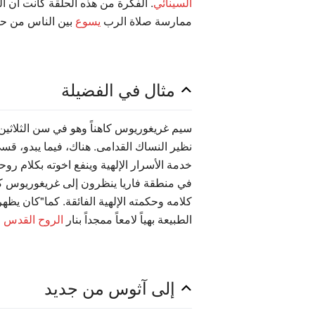
السينائي
. الفكرة من هذه الحلقة كانت أن 
ممارسة صلاة الرب
يسوع
بين الناس من حيث
مثال في الفضيلة
نظير النساك القدامى. هناك، فيما يبدو، ق
خدمة الأسرار الإلهية وينفع اخوته بكلام ر
في منطقة فاريا ينظرون إلى غريغوريوس كمث
كلامه وحكمته الإلهية الفائقة. كما"كان يظهر
الطبيعة بهياً لامعاً ممجداً بنار
الروح القدس
،
إلى آثوس من جديد