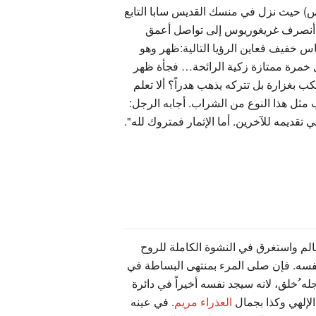
س) حيث نزل في منسك القديس سابا التابع
هناك أنصرف غريغوريوس إلى تواصل أعمق
عاس خفيف فعاين الرؤيا التالية:ظهر وهو
ال خمرة ممتازة زكية الرائحة… فجأة ظهر
 بغزارة بل تتركه يذهب هدراً؟ ألا تعلم
 مثل هذا النوع من الشراب. أجابه الرجل:
ديمه للآخرين. أما الإثمار فمتروك لله".
لعالم واستغرق في النشوة الكاملة للروح
له نفسه. فإن صلى المرء بمنتهى البساطة في
جله ُخلق، لانه سيجد نفسه أخيراً في دائرة
العذراء مريم
. في عينه