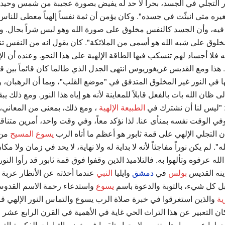
ور التجلي في الجسد، بحراً لا حد له يفيض بصورة عجيبة من شمس وحي
يره متى انبثّت في جسده". وكان يؤمن أن ثمة نفساً إلهياً معطى للنا
ب فيه، وأن الجسد كالنفس مخلوق على صورة الله وهو ليس شراً بحال.
مخلوق على شبه الله هو أسمى من الملائكة". كان يقول انه من النفس 
له فلا أجساد لهم تنسكب فيها الطاقة الإلهية على هذا النحو. وعنده أن ا
هذا ومع القديس غريغوريوس انتهى الجدل الذي طالما كان قائماً بين قا
ها في النور غير المخلوق المتدفق في "موضع القلب"، وبما أن الرهبان، و
ن الله بات بالفعل قابلاً للمعاينة لأنه هو إياه هذا النور. ومع ذلك يبق
 "ليس لنا أن نشترك في
الطبيعة الإلهية
، ومع ذلك، بمعنى من المعاني، ل
في الوقت نفسه بمنأى عنا. لذا نؤكد معاً، وفي وقت واحد، أمرين متناقضي
لتجلي الإلهي على قمة ثابور هو أعظم ما أتاه الرب
يسوع المسيح
من 
 لم يكن نوراً مفاجئاً لأنه لا بداية له ولا نهاية، لا يحد في زمان ولا مك
ه عرفوه وتألهوا به. فالتلاميذ الذين وقفوا فوق قمة ثابور قد رأوا النور
ينه القديس
بولس
في
دمشق
وايليا
النبي
عندما أخذته عن الأنظار عربة ا
بل كل شيء، بالتوبة والدعوة باسم
يسوع
واستدعاء رحمة الاسم القدوس
ية
والذين استغرقوا في خبرة صلاة الرب يسوع والتماس النور الإلهي قا
التعبير عن هذا التراث الحي غاية في الأهمية في القرن الرابع عشر ل
لها عن مسارها وتغير ملامحها وتلقيها في خضم التيارات الفكرية التي 