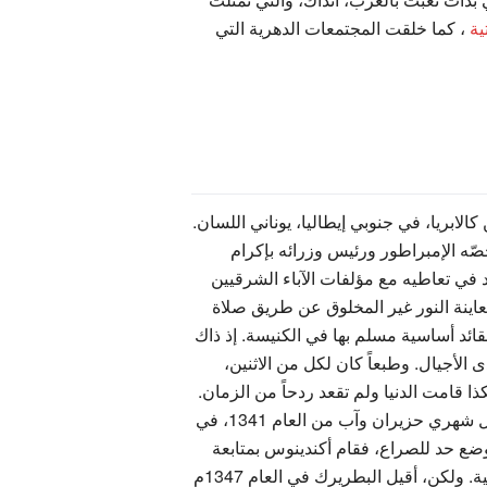
ية
، كما خلقت المجتمعات الدهرية التي
كالابريا، في جنوبي إيطاليا، يوناني اللسان.
ما خصّه الإمبراطور ورئيس وزرائه بإكرام
د في تعاطيه مع مؤلفات الآباء الشرقيين
معاينة النور غير المخلوق عن طريق صلاة
ائد أساسية مسلم بها في الكنيسة. إذ ذاك
لأجيال. وطبعاً كان لكل من الاثنين،
 قامت الدنيا ولم تقعد ردحاً من الزمان.
في هذه الفترة بالذات كتب القديس غريغوريوس ثلاثيته في الدفاع عن القديسين الهدوئيين. وقد التأم مجمعان، خلال شهري حزيران وآب من العام 1341، في
 لوضع حد للصراع، فقام أكندينوس بمتابعة
، لأسباب سياسية. ولكن، أقيل البطريرك في العام 1347م