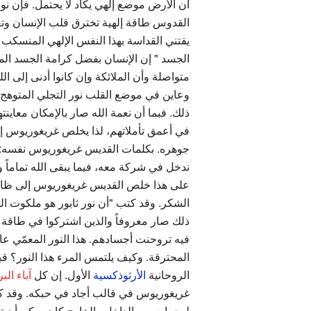
أن الأرض موضع إلهي يكاد لا يحتمل. فإن ن
القدوس طاقة إلهية تخترق قلب الإنسان وتغ
يقتني القداسة بهذا النفس الإلهي المنسك
الجسد " إن الإنسان بفضل كرامة الجسد ال
متواصلة وأن الملائكة وإن كانوا أدنى إلى ال
وعاين في موضع القلب نور التجلي المتوهج. 
ذلك. فبما أن نعمة الله صار بالإمكان معاينت
في أعمق تأملاتهم، لذا يخلص غريغوريوس إلى ظا
جوهره. بكلمات القديس غريغوريوس نفسه:
ندخل في شركة معه، فيما يبقى الله تماماً و
على هذا خلص القديس غريغوريوس إلى ظان ا
الشكر. وقد كتب "أن نور ثابور هو ملكوت الله".
ذلك صار معروفاً والذين اشتركوا في طاقة الل
فيه تروحنت أجسادهم. هذا النور المعمّي عا
المحترقة. وكيف يلتمس المرء هذا النور؟ ق
الروحانية
الأرثوذكسية
الأول. إن كل
آباء البر
غريغوريوس في قالب أجاد في حبكه. وقد كان 
لهجمات من الداخل والخارج كان يمكن أن تحو