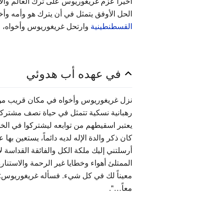
أخيراً عزم غريغوريوس على ترك العالم والان
الحل الأوفق يتمثل في أن يترك هو وأمه وأخوا
القسطنطينية
وارتحل غريغوريوس وأخواه، 
في عهده أب هدوئي
نزل غريغوريوس وأخواه في مكان قريب م
رهبانية نسكية تتمثل في حياة نصف مشتركة
يعتبر اسقيطهم من توابعه ليشتركوا في ال
كان ذكر والدة الإله لديه دائماً، يستعين به
أرسلتني إليك ملكة الكل والفائقة القداسة 
الممتلئ أهواء وخطايا غير الرحمة والاستنار
معيناً لك في كل شيء. فسأله غريغوريوس: وأي
معاً…".