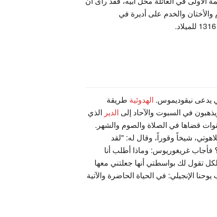
ة الأولى في العائلة محل أبيه، فقد رأى أن
م والأختان والخدم على أديرة في
 يدعى نيقوديموس.
الهدوئية
طريقة
ذهبون في السبوت والآحاد إلى
الدير
الذي
وات قضاها في الصلاة والصوم والشهر.
هوتي، شيخاً وقوراً، وقال له: "لقد
؟ فأجاب غريغوريوس: وماذا أطلب أنا
الكل تقول لك بواسطتي أنها جعلتني معها
حنا الإنجيلي: في الحياة الحاضرة والآتية