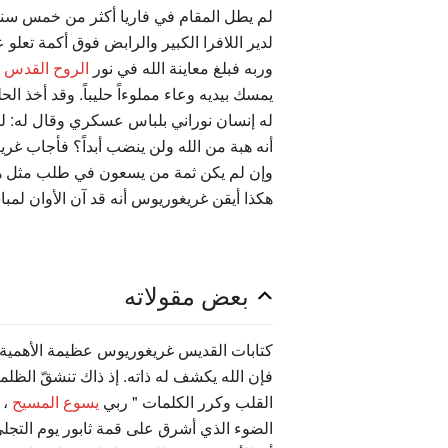
لم يطل المقام في فاريا أكثر من خمس سنو
لدير اللافرا الكبير والرابض فوق أكمة تعل
وربه فبلغ معاينة الله في نور
الروح القدس
و
يمسك بيديه وعاء مملوءاً حليباً. وقد أخذ
له إنسان نوراني بلباس عسكري وقال له: لما
أنه هبة من الله ولن ينضب أبداً؟ فأجاب غر
وإن لم يكن ثمة من يسعون في طلب مثل هذه 
هكذا أيقن غريغوريوس أنه قد آن الأوان لمب
بعض مقولاته
كتابات القديس غريغوريوس عظيمة الأهمية. لذ
فإن الله يكشف له ذاته. إذ ذاك تنشقّ الظلمة
القلب وكرر الكلمات " ربي
يسوع المسيح
، 
الضوء الذي أشرق على قمة ثابور يوم التجلي الإلهي. كان غ