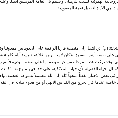
الروحانية الهدوئية ليست للرهبان وحدهم بل العامة المؤمنين أيضاً. 
 هي الأداة لتفعيل نعمة المعمودية.
سيم غريغوريوس كاهناً وهو في سن الثلاثين(1326م). ثن انتقل إلى منطقة فاريا الواقعة على الح
سى على نفسه أشد القسوة، فكان لا يخرج من قلايته خمسة أيام كاملة في
وحي. وقد تركت هذه المرحلة من حياته بصماتها على صحته البدنية فأصيب
ال لحياة الفضيلة لأن حياته الملائكية، على حد تعبير مترجمه، "كانت
 في بعض الاحيان يقظاً متجهاً كله إلى الله مغتسلاً بدموعه العجيبة، و
 خاصة عندما كان يخرج من القداس الإلهي أو من هدوء صلاته في القلاي