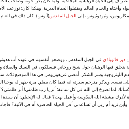
صراف إلى الحياة الرهبانية الملائكية. ولما كان بكر أخوته وصاحب الكلم
ه وأختاه والخدم العالم ويقتبلوا الحياة الديرية. وهكذا كان: توزعت الأ
مكاريوس، وثيودوثيوس، إلى
الجبل المقدس
(آثوس). كان ذلك في العام 1316 للميلاد.
ن
دير فاتوباذي
في الجبل المقدس، ووضعوا أنفسهم في عهده أب هدوئي
 يتحلق فيها الرهبان حول شيخ روحاني فيسلكون في النسك والصلاة وي
خدم الليتروجية وسر الشكر. أمضى غريغوريوس في هذا الموضع ثلاث سن
ا على نفسه. ويذكر مترجم سيرته انه فيما كان يصلي مرة ظهر له يوحنا اللا
لأسألك لما تصرخ إلى الله في كل ساعة: أنر يا رب ظلمتي! أنر ظلمتي؟
ة لأدرك مشيئة الله القدّوسة وأعمل بهت؟ فقال له الإنجيلي: أن سيدة 
ن تريد أم ربي أن تساعدني أفي الحياة الحاضرة أم في الآتية؟ فأجاب يو