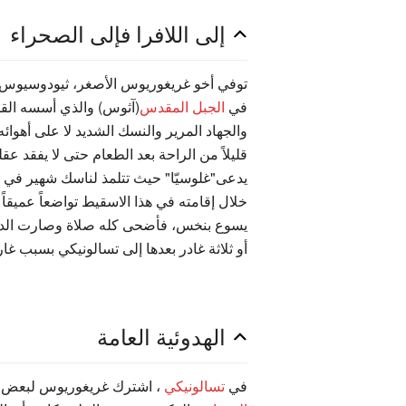
إلى اللافرا فإلى الصحراء
توفي أخو غريغوريوس الأصغر، ثيودوسيوس، و
في
الجبل المقدس
(آثوس) والذي أسسه ال
والجهاد المرير والنسك الشديد لا على أهوا
قليلاً من الراحة بعد الطعام حتى لا يفقد ع
يدعى"غلوسيّا" حيث تتلمذ لناسك شهير في 
خلال إقامته في هذا الاسقيط تواضعاً عميقا
يسوع بنخس، فأضحى كله صلاة وصارت الدموع
أو ثلاثة غادر بعدها إلى تسالونيكي بسبب غارات القراصنة الأتراك(1325م)، وك
الهدوئية العامة
في
تسالونيكي
، اشترك غريغوريوس لبعض ا