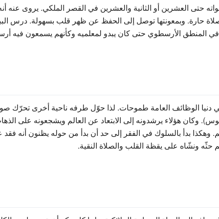
واته حتى العشرين أو الثانية والعشرين في القصر الملكي. يروى عنه أنه 
صلاة حارة. وبمعونتها توصل إلى الحفظ عن ظهر قلب بسهولة. درس البي
ما في المنطق الأرسطوي حتى كان يبدو لمعلميه وكأنهم يسمعون فيه أرس
دنيا الوظائف العامة طموحات. لذا حوّل طرفه ناحية أخرى تحرّك صوبها 
وس). وكان هؤلاء يرشدونه إلى الابتعاد عن العالم ويشجعونه على الذها
م. وهكذا بدأ بالسلوك في الفقر إلى حد أن بدأ من حوله يظنون أنه فق
حثّه ونشّاه على يقظة القلب والصلاة النقية.