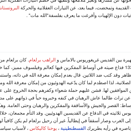
القديمة وتمخضت، فيما بعد، عن التيارات العقلانية والحركة
البروتستانت
قيات دون الإلهيات وأفرغت ما يعرف بفلسفة"الله مات" .
شهيرة بين القديس غريغوريوس بالاماس و
الراهب برلعام
. كان برلعام من 
خلال العامة1338 فذاع صيته في أوساط المفكرين فيها كعالم وفيلسوف مميز، ك
لظاهر وقد كتب ضد اللاتين. قال بعدم إمكان معرفة الله في ذاته، واستن
 الصلاتية، لذا اصطدم لما كان يدّعيه الهدوئيون من إمكان معرفة الله و
ين الموافقين لها. فشن عليهم حملة شعواء وكفرهم بحجة الخروج على عق
ن تراث طالما عاش الرهبان في كنفه وخبروه حياً في ذواتهم على مدى ا
اط: القصر والجيش والأساقفة والمفكرين والرهبان وحتى العامة. وهكذا
 إلى الغرب وصار أسقفاً في إيطالياً. غير أن رحيل برلعام لم يكن كافياً
ناصره في رأيه بطريرك
القسطنطينية
،
يوحنا كاليكاس