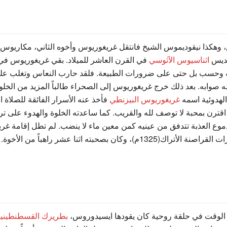
هكذا نيقوديموس الشيخ فانتقل غريغوريوس وأخوه الثاني، مكاريوس، إلى
قديس
اثناسيوس الآثوسي
في القرن العاشر للميلاد. بقي غريغوريوس في ا
ئه وحسب بل حتى على ضرورات الطبيعة. فلقد حارب النعاس وتغلب عليه إل
قله صوابه. بعد ذلك خرج غريغوريوس إلى الصحراء طالباً المزيد من الخل
الهدوئية اسمه
غريغوريوس البيزنطي
فأخذ عنه الأسرار الفائقة للصلاة ا
ً اقترن بمحبة لا توصف لله والقريب. كما ساعدته الخلوة والهدوء على 
 العذبة تتدفق من عينيه كمن معين ماء لا ينضب. لم تطل إقامة غري
ان بصحبته اثنا عشر راهباً من الأخوة.
لوقت في حلقة روحية كان يقودها ايسيدوروس،
بطريرك القسطنطيني