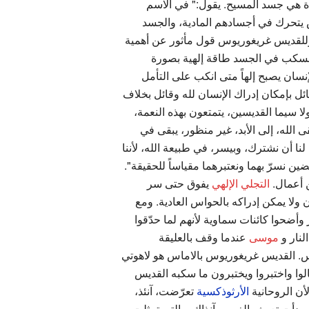
دة هي جسد المسيح. يقول:" في الاسم
س يتحرك في أجسادهم المادية، والجسد
 وللقديس غريغوريوس قول مأثور عن أهمية
تنسكب في الجسد طاقة إلهية بصورة
لإنسان يصبح إلهاً متى انكب على التأمل
ئل بإمكان إدراك الإنسان لله وقائل بخلاف
لا سيما القديسين، يتمتعون بهذه النعمة،
ى الله، إلى الأبد، غير منظور، يبقى في
نا أن نشترك، وبيسر، في طبيعة الله، لأننا
ن نسرّ بهما ونعتبرهما مقياساً للحقيقة".
أعمال.
التجلي الإلهي
يفوق حتى سر
ان ولا يمكن إدراكه بالحواس العادية. ومع
 وأضحوا كائنات سماوية لأنهم لما حدّقوا
لنار و
موسى
عندما وقف بالعليقة
. القديس غريغوريوس بالاماس هو لاهوتي
لوا واختبروا ويختبرون ما سكبه القديس
أن الروحانية
الأرثوذكسية
تعرّضت، آنئذ،
بدأت تعبث بالغرب، آنذاك، والتي تمثلت