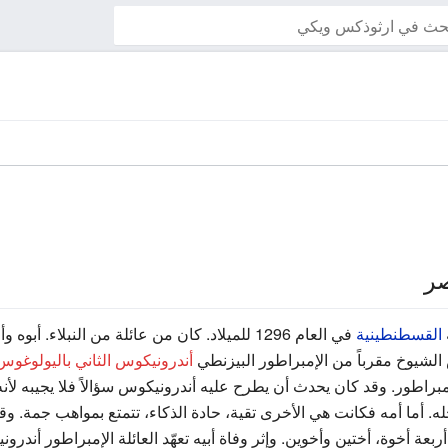
راقب هذه الصفحة
صر
القسطنطينية
في العام 1296 للميلاد. كان من عائلة من النبلاء. أبوه وأمه مهاجران من بلاد
 الشيوخ مقرباً من الإمبراطور البيزنطي
أندرونيكوس الثاني باليولوغوس
اطور. وقد كان يحدث أن يطرح عليه أندرونيكوس سؤالاً فلا يجيبه لأنه كا
أما أمه فكانت هي الأخرى تقية، حادة الذكاء، تتمتع بمواهب جمة. وقد ك
أربعة أخوة، أختين وأخوين. وإثر وفاة أبيه تعهّد العائلة الإمبراطور أ