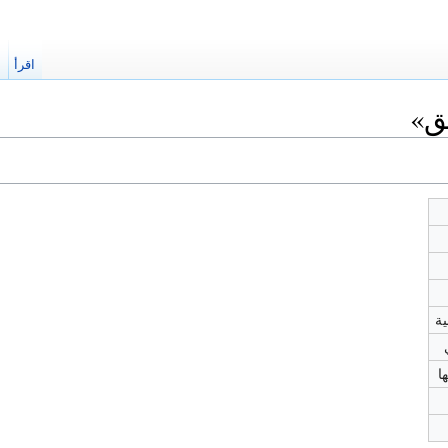
اقرأ
ا
ق»
ا