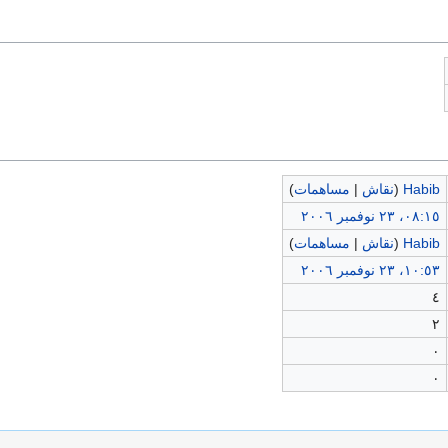
Habib
(
نقاش
|
مساهمات
)
٠٨:١٥، ٢٣ نوفمبر ٢٠٠٦
Habib
(
نقاش
|
مساهمات
)
١٠:٥٣، ٢٣ نوفمبر ٢٠٠٦
٤
٢
٠
٠