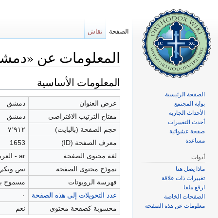
الصفحة
نقاش
المعلومات عن «دمش
اذهب إلى:
تصفح
،
ابحث
المعلومات الأساسية
الصفحة الرئيسية
عرض العنوان
دمشق
بوابة المجتمع
الأحداث الجارية
مفتاح الترتيب الافتراضي
دمشق
أحدث التغييرات
حجم الصفحة (بالبايت)
٧٬٩١٢
صفحة عشوائية
مساعدة
معرف الصفحة (ID)
1653
لغة محتوى الصفحة
ar - العربية
أدوات
نموذج محتوى الصفحة
نص ويكي
ماذا يصل هنا
تغييرات ذات علاقة
فهرسة الروبوتات
مسموح به
ارفع ملفا
عدد التحويلات إلى هذه الصفحة
٠
الصفحات الخاصة
معلومات عن هذه الصفحة
محسوبة كصفحة محتوى
نعم