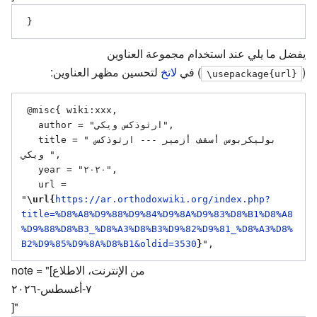
يفضل ما يلي عند استخدام مجموعة العناوين
(
) في
لاتخ
لتحسين مظهر العناوين:
\usepackage{url}
 @misc{ wiki:xxx,

   author = "ارثوذكس ويكي",

   title = "بوليكربوس أسقف أزمير --- ارثوذكس 
ويكي ",

   year = "٢٠٢٠",

   url = 
"
\url{
https://ar.orthodoxwiki.org/index.php?
title=%D8%A8%D9%88%D9%84%D9%8A%D9%83%D8%B1%D8%A8
%D9%88%D8%B3_%D8%A3%D8%B3%D9%82%D9%81_%D8%A3%D8%
B2%D9%85%D9%8A%D8%B1&oldid=3530
}
note = "[من الإنترنت، الاطلاع
٧-أغسطس-٢٠٢٦
]"