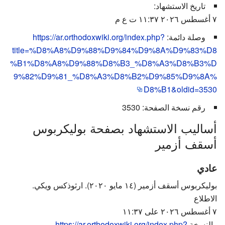
تاريخ الاستشهاد:
٧ أغسطس ٢٠٢٦ ١١:٣٧ ت ع م
وصلة دائمة:
https://ar.orthodoxwiki.org/index.php?
title=%D8%A8%D9%88%D9%84%D9%8A%D9%83%D8
%B1%D8%A8%D9%88%D8%B3_%D8%A3%D8%B3%D
9%82%D9%81_%D8%A3%D8%B2%D9%85%D9%8A%
D8%B1&oldid=3530
رقم نسخة الصفحة: 3530
أساليب الاستشهاد بصفحة بوليكربوس
أسقف أزمير
عادي
بوليكربوس أسقف أزمير (١٤ مايو ٢٠٢٠). ارثوذكس ويكي.
الاطلاع
٧ أغسطس ٢٠٢٦ على ١١:٣٧
. النسخة
https://ar.orthodoxwiki.org/index.php?