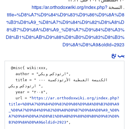
. النسخة
https://ar.orthodoxwiki.org/index.php?
title=%D8%A7%D9%84%D9%83%D9%86%D9%8A%D8
%B3%D8%A9_%D8%A7%D9%84%D9%82%D8%A8%D
8%B7%D9%8A%D8%A9_%D8%A7%D9%84%D8%A3%
D8%B1%D8%AB%D9%88%D8%B0%D9%83%D8%B3%
D9%8A%D8%A9&oldid=2923
بب تخ
 @misc{ wiki:xxx,

   author = "ارثوذكس ويكي",

   title = "الكنيسة القبطية الأرثوذكسية --- 
ارثوذكس ويكي ",

   year = "٢٠٠٨",

   url = "
https://ar.orthodoxwiki.org/index.php?
title=%D8%A7%D9%84%D9%83%D9%86%D9%8A%D8%B3%D8%A9
_%D8%A7%D9%84%D9%82%D8%A8%D8%B7%D9%8A%D8%A9_%D8%
A7%D9%84%D8%A3%D8%B1%D8%AB%D9%88%D8%B0%D9%83%D8%
B3%D9%8A%D8%A9&oldid=2923