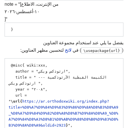
note = "[من الإنترنت، الاطلاع
١٠-أغسطس-٢٠٢٦
]"
يفضل ما يلي عند استخدام مجموعة العناوين
(
) في
لاتخ
لتحسين مظهر العناوين:
\usepackage{url}
 @misc{ wiki:xxx,

   author = "ارثوذكس ويكي",

   title = "الكنيسة القبطية الأرثوذكسية --- 
ارثوذكس ويكي ",

   year = "٢٠٠٨",

   url = 
"
\url{
https://ar.orthodoxwiki.org/index.php?
title=%D8%A7%D9%84%D9%83%D9%86%D9%8A%D8%B3%D8%A9
_%D8%A7%D9%84%D9%82%D8%A8%D8%B7%D9%8A%D8%A9_%D8%
A7%D9%84%D8%A3%D8%B1%D8%AB%D9%88%D8%B0%D9%83%D8%
B3%D9%8A%D8%A9&oldid=2923
}