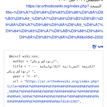
. النسخة
https://ar.orthodoxwiki.org/index.php?
title=%D8%A7%D9%84%D9%83%D9%86%D9%8A%D8
%B3%D8%A9_%D8%A7%D9%84%D8%B3%D8%B1%D
9%8A%D8%A7%D9%86%D9%8A%D8%A9_%D8%A7%
D9%84%D9%83%D8%A7%D8%AB%D9%88%D9%84%
D9%8A%D9%83%D9%8A%D8%A9&oldid=2202
بب تخ
 @misc{ wiki:xxx,

   author = "ارثوذكس ويكي",

   title = "الكنيسة السريانية الكاثوليكية --- 
ارثوذكس ويكي ",

   year = "٢٠٠٧",

   url = "
https://ar.orthodoxwiki.org/index.php?
title=%D8%A7%D9%84%D9%83%D9%86%D9%8A%D8%B3%D8%A9
_%D8%A7%D9%84%D8%B3%D8%B1%D9%8A%D8%A7%D9%86%D9%8
A%D8%A9_%D8%A7%D9%84%D9%83%D8%A7%D8%AB%D9%88%D9%
84%D9%8A%D9%83%D9%8A%D8%A9&oldid=2202