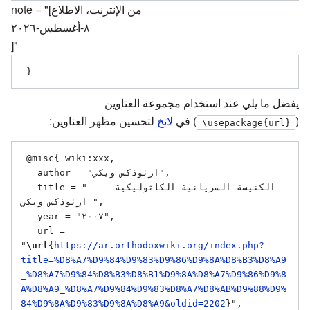
note = "[من الإنترنت، الاطلاع
٨-أغسطس-٢٠٢٦
]"
يفضل ما يلي عند استخدام مجموعة العناوين
(
) في
لاتخ
لتحسين مظهر العناوين:
\usepackage{url}
 @misc{ wiki:xxx,

   author = "ارثوذكس ويكي",

   title = "الكنيسة السريانية الكاثوليكية --- 
ارثوذكس ويكي ",

   year = "٢٠٠٧",

   url = 
"
\url{
https://ar.orthodoxwiki.org/index.php?
title=%D8%A7%D9%84%D9%83%D9%86%D9%8A%D8%B3%D8%A9
_%D8%A7%D9%84%D8%B3%D8%B1%D9%8A%D8%A7%D9%86%D9%8
A%D8%A9_%D8%A7%D9%84%D9%83%D8%A7%D8%AB%D9%88%D9%
84%D9%8A%D9%83%D9%8A%D8%A9&oldid=2202
}