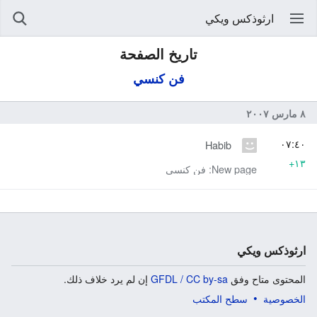
ارثوذكس ويكي
تاريخ الصفحة
فن كنسي
٨ مارس ٢٠٠٧
٠٧:٤٠
Habib
+١٣
New page: فن كنسي
ارثوذكس ويكي
المحتوى متاح وفق
GFDL / CC by-sa
إن لم يرد خلاف ذلك.
الخصوصية
سطح المكتب