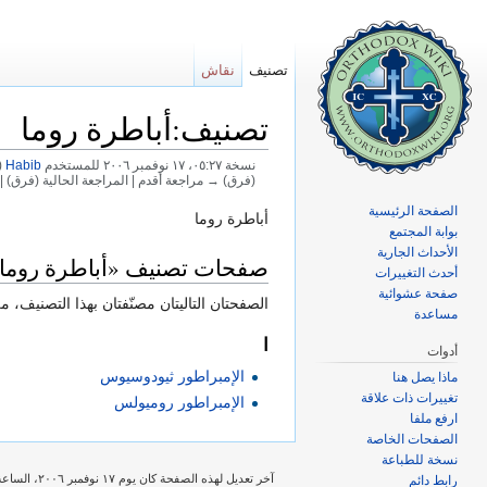
تصنيف
نقاش
تصنيف:أباطرة روما
نسخة ٠٥:٢٧، ١٧ نوفمبر ٢٠٠٦ للمستخدم
Habib
(
(فرق) → مراجعة أقدم | المراجعة الحالية (فرق) 
اذهب إلى:
تصفح
،
ابحث
الصفحة الرئيسية
أباطرة روما
بوابة المجتمع
الأحداث الجارية
صفحات تصنيف «أباطرة روما
أحدث التغييرات
صفحة عشوائية
الصفحتان التاليتان مصنّفتان بهذا التصنيف، من
مساعدة
ا
أدوات
الإمبراطور ثيودوسيوس
ماذا يصل هنا
تغييرات ذات علاقة
الإمبراطور روميولس
ارفع ملفا
الصفحات الخاصة
نسخة للطباعة
آخر تعديل لهذه الصفحة كان يوم ١٧ نوفمبر ٢٠٠٦، الساعة ٠٥:٢٧.
رابط دائم