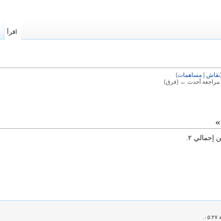
اقرأ
ا
نقاش
|
مساهمات
)
| مراجعة أحدث ← (فرق)
»
 إجمالي ٢.