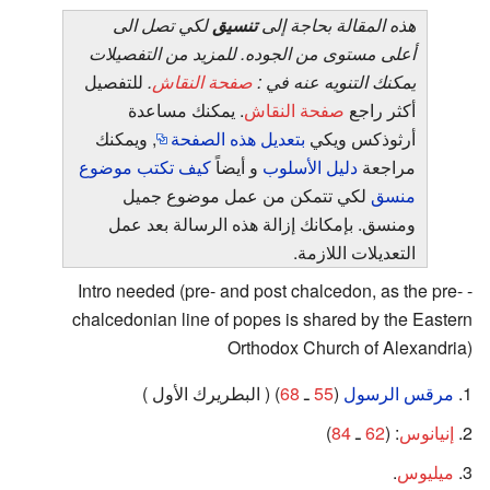
هذه المقالة بحاجة إلى
تنسيق
لكي تصل الى
أعلى مستوى من الجوده. للمزيد من التفصيلات
يمكنك التنويه عنه في :
صفحة النقاش
.
للتفصيل
أكثر راجع
صفحة النقاش
. يمكنك مساعدة
أرثوذكس ويكي
بتعديل هذه الصفحة
, ويمكنك
مراجعة
دليل الأسلوب
و أيضاً
كيف تكتب موضوع
منسق
لكي تتمكن من عمل موضوع جميل
ومنسق. بإمكانك إزالة هذه الرسالة بعد عمل
التعديلات اللازمة.
- Intro needed (pre- and post chalcedon, as the pre-
chalcedonian line of popes is shared by the Eastern
Orthodox Church of Alexandria)
مرقس الرسول
(
55
ـ
68
) ( البطريرك الأول )
إنيانوس
: (
62
ـ
84
)
ميليوس
.