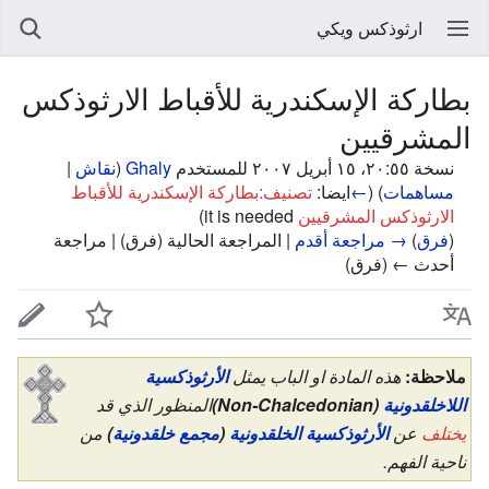
ارثوذكس ويكي
بطاركة الإسكندرية للأقباط الارثوذكس
المشرقيين
نسخة ٢٠:٥٥، ١٥ أبريل ٢٠٠٧ للمستخدم
Ghaly
(
نقاش
|
مساهمات
)
(
←
ايضا:
تصنيف:بطاركة الإسكندرية للأقباط
الارثوذكس المشرقيين
it is needed
)
(
فرق
)
→ مراجعة أقدم
| المراجعة الحالية (فرق) | مراجعة
أحدث ← (فرق)
ملاحظة:
هذه المادة او الباب يمثل
الأرثوذكسية
اللاخلقدونية
(Non-Chalcedonian)
المنظور الذي قد
يختلف
عن
الأرثوذكسية الخلقدونية
(
مجمع خلقدونية
)
من
ناحية الفهم.