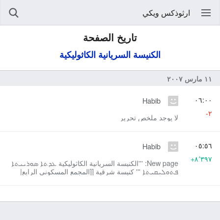
ارثوذكس ويكي
تاريخ الصفحة
الكنيسة السريانية الكاثوليكية
١١ مارس ٢٠٠٧
٠٦:٠٠
Habib
-٢
لا يوجد ملخص تحرير
٠٥:٥٦
Habib
+٨٬٣٩٧
New page: '''الكنيسة السريانية الكاثوليكية ܥܕܬܐ ܣܘܪܝܝܬܐ
ܦܬܘܠܝܩܝܬܐ ''' كنيسة شرقية [[المجمع المسكوني الرابع|
خلقدون...