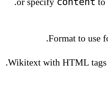
content
or specify
to 
Format to use f
Wikitext with HTML tags r