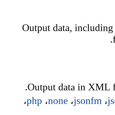
Output data, includin
Output data in XML f
،
php
،
none
،
jsonfm
،
j