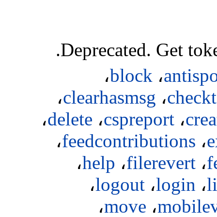
Deprecated.
Get toke
،
block
،
antisp
،
clearhasmsg
،
check
،
delete
،
cspreport
،
cre
،
feedcontributions
،
e
،
help
،
filerevert
،
f
،
logout
،
login
،
l
،
move
،
mobile