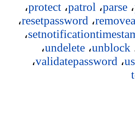
،
protect
،
patrol
،
parse
،
،
resetpassword
،
removea
،
setnotificationtimest
،
undelete
،
unblock
،
validatepassword
،
us