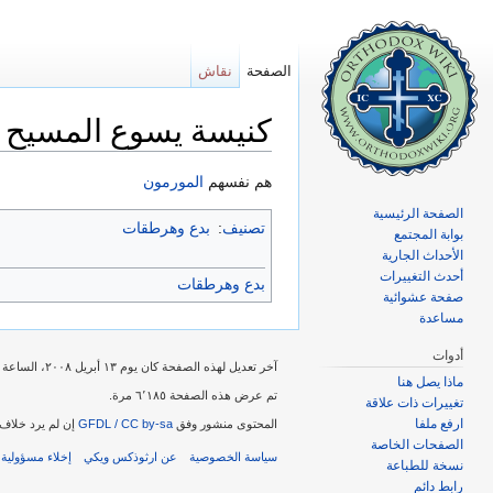
الصفحة
نقاش
كنيسة يسوع المسيح ل
اذهب إلى:
تصفح
،
ابحث
هم نفسهم
المورمون
الصفحة الرئيسية
تصنيف
:
بدع وهرطقات
بوابة المجتمع
الأحداث الجارية
أحدث التغييرات
بدع وهرطقات
صفحة عشوائية
مساعدة
أدوات
آخر تعديل لهذه الصفحة كان يوم ١٣ أبريل ٢٠٠٨، الساعة ١٨:١٦.
ماذا يصل هنا
تم عرض هذه الصفحة ٦٬١٨٥ مرة.
تغييرات ذات علاقة
ارفع ملفا
المحتوى منشور وفق
GFDL / CC by-sa
إن لم يرد خلاف 
الصفحات الخاصة
سياسة الخصوصية
عن ارثوذكس ويكي
إخلاء مسؤولية
نسخة للطباعة
رابط دائم