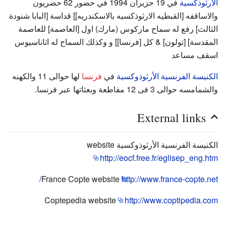
الأرثوذكسية
في 19 حزيران 1994 في حضور 62 حضريون
والاساقفه [القبطيه الارثوذكسيه بالاسكندريه]] قداسة [البابا شنودة
الثالث] رفع له سماح ماركوس (مارك) اول [العاصمة] للعاصمة
المقدسة] [تولون] & كل [فرنسا]] و وكذلك السماح له اثاناسيوس
اسقف مساعد
الكنيسة الفرنسية الأرثوذوكسية
في
فرنسا
لها حوالى 11 والكهنه
والشمامسه حوالى 3 فى 12 مقاطعة وبعثاتها عبر فرنسا.
External links
الكنيسة الفرنسية الأرثوذوكسية website
http://eocf.free.fr/eglisep_eng.htm
France Copte website
http://www.france-copte.net/
Coptepedia website
http://www.coptipedia.com